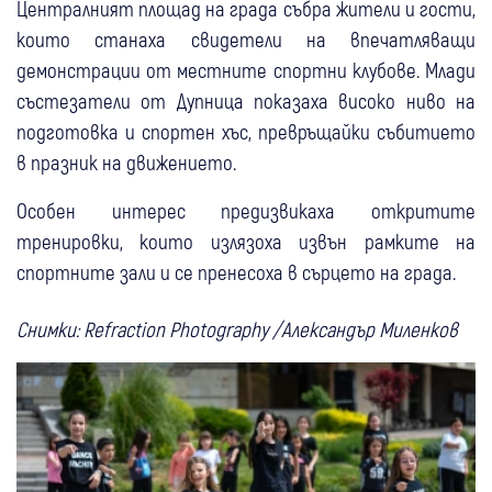
Централният площад на града събра жители и гости,
които станаха свидетели на впечатляващи
демонстрации от местните спортни клубове. Млади
състезатели от Дупница показаха високо ниво на
подготовка и спортен хъс, превръщайки събитието
в празник на движението.
Особен интерес предизвикаха откритите
тренировки, които излязоха извън рамките на
спортните зали и се пренесоха в сърцето на града.
Снимки: Refraction Photography /Александър Миленков