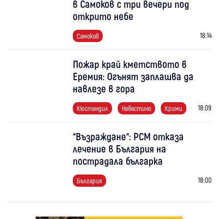
в Самоков с три вечери под
открито небе
18:14
Самоков
Пожар край кметството в
Еремия: Огънят заплашва да
навлезе в гора
18:09
Кюстендил
Невестино
Крими
“Възраждане“: РСМ отказа
лечение в България на
пострадала българка
18:00
България