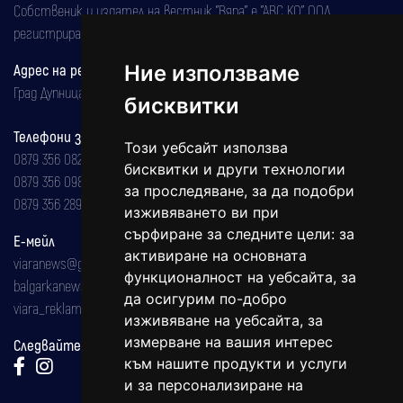
Собственик и издател на вестник "Вяра" е "АВС КО" ООД,
регистрирана на 08.05.2002 година.
Ние използваме
Адрес на редакцията
Град Дупница, ул.''Христо Ботев" 43
бисквитки
Телефони за реклама и абонаменти
Този уебсайт използва
0879 356 082
бисквитки и други технологии
0879 356 098
за проследяване, за да подобри
0879 356 289
изживяването ви при
сърфиране за следните цели:
за
Е-мейл
активиране на основната
viaranews@gmail.com
функционалност на уебсайта
,
за
balgarkanews@gmail.com
да осигурим по-добро
viara_reklama@mail.bg
изживяване на уебсайта
,
за
измерване на вашия интерес
Следвайте ни:
към нашите продукти и услуги
и за персонализиране на