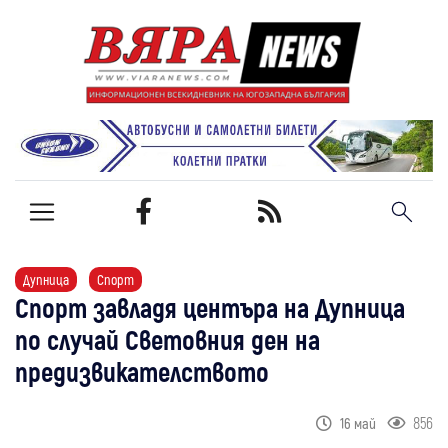
Дупница
Спорт
Спорт завладя центъра на Дупница
по случай Световния ден на
предизвикателството
856
16 май