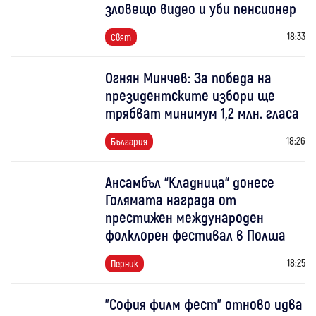
зловещо видео и уби пенсионер
18:33
Свят
Огнян Минчев: За победа на
президентските избори ще
трябват минимум 1,2 млн. гласа
18:26
България
Ансамбъл “Кладница“ донесе
Голямата награда от
престижен международен
фолклорен фестивал в Полша
18:25
Перник
"София филм фест" отново идва