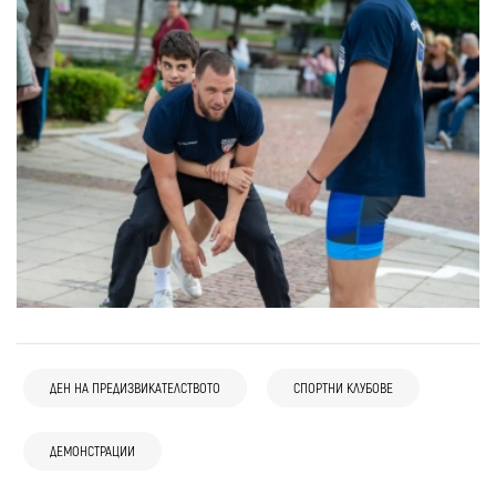
14 май
Банско
ДЕН НА ПРЕДИЗВИКАТЕЛСТВОТО
СПОРТНИ КЛУБОВЕ
Доброволци и пожарникари обучаваха
ученици от Банско как да реагират при
ДЕМОНСТРАЦИИ
пожар