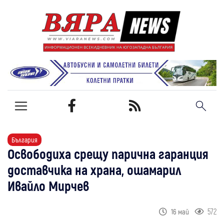
България
Освободиха срещу парична гаранция
доставчика на храна, ошамарил
Ивайло Мирчев
572
16 май