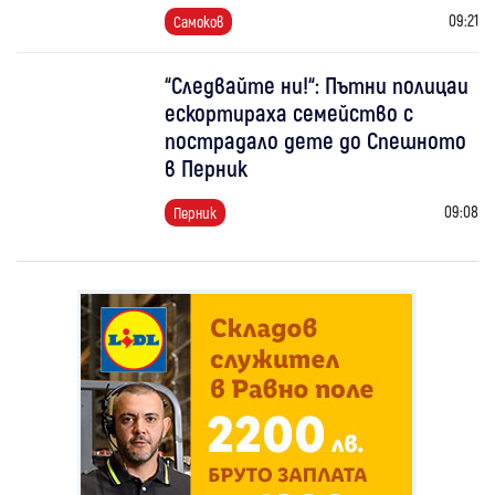
09:21
Самоков
“Следвайте ни!“: Пътни полицаи
ескортираха семейство с
пострадало дете до Спешното
в Перник
09:08
Перник