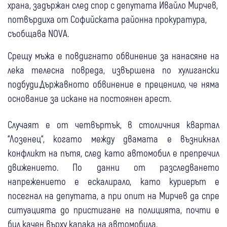
храна, задържан след спор с депутата Ивайло Мирчев,
потвърдиха от Софийската районна прокуратура,
съобщава NOVA.
Срещу мъжа е повдигнато обвинение за нанасяне на
лека телесна повреда, извършена по хулигански
подбуди.Държавното обвинение е преценило, че няма
основание за искане на постоянен арест.
Случаят е от четвъртък, в столичния квартал
“Лозенец“, когато между двамата е възникнал
конфликт на пътя, след като автомобил е препречил
движението. По данни от разследването
напрежението е ескалирало, като куриерът е
посегнал на депутата, а при опит на Мирчев да спре
ситуацията до пристигане на полицията, почти е
бил качен върху капака на автомобила.