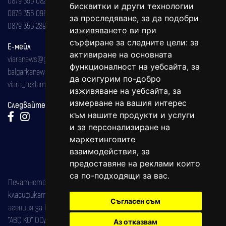
бисквитки и други технологии
0879 356 098
за проследяване, за да подобри
0879 356 289
изживяването ви при
сърфиране за следните цели:
за
Е-мейл
активиране на основната
viaranews@gmail.com
функционалност на уебсайта
,
за
balgarkanews@gmail.com
да осигурим по-добро
viara_reklama@mail.bg
изживяване на уебсайта
,
за
измерване на вашия интерес
Следвайте ни:
към нашите продукти и услуги
и за персонализиране на
маркетинговите
взаимодействия
,
за
предоставяне на реклами които
са по-подходящи за вас
.
Печатното издание на вестника е регистрирано в националния
класификатор на печатните издания (Българска национална
Съгласен съм
агенция за ISSN) под номер: ISSN 1312-4722.
"АВС КО" ООД е притежател на марката: Вяра информационен
Аз отказвам