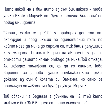
Нито някой ме е бил, нито аз съм бил някого – това
заяви Ивайло Мирчев от "Демократична България" по
повод инцидента.
"Снощи, малко след 21:00 ч. прибирах детето от
екскурзия и пред вкъщи по единствения път, по
който мога да мина до гаража си, мъж беше запушил с
кола улицата. Помолих водача на автомобила да се
отмести, защото нямам откъде да мина. Той отказа.
Аз извадих телефона си, за да го снимам. Това
вероятно го изнерви и замахна няколко пъти с ръка,
докато аз съм в колата си. Замахна, но само се
приплъзна по лявата ми буза", разказа Мирчев.
Той обясни, че веднага е звъннал на 112, тъй като
мъжът е бил "във видимо странно състояние".