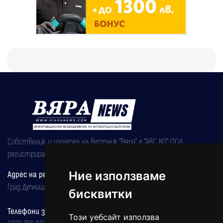
Собственик и издател на вестник "Вяра" е "АВС КО" ООД,
регистрирана на 08.05.2002 година.
Адрес на редакцията
Ние използваме
Град Дупница, ул.''Христо Ботев" 43
бисквитки
Телефони за реклама и абонаменти
Този уебсайт използва
0879 356 082