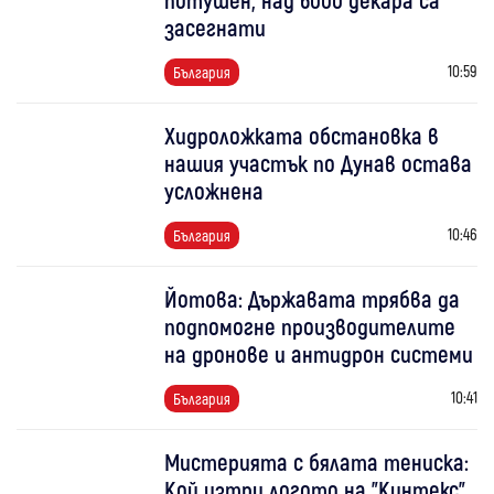
засегнати
10:59
България
Хидроложката обстановка в
нашия участък по Дунав остава
усложнена
10:46
България
Йотова: Държавата трябва да
подпомогне производителите
на дронове и антидрон системи
10:41
България
Мистерията с бялата тениска:
Кой изтри логото на "Кинтекс"