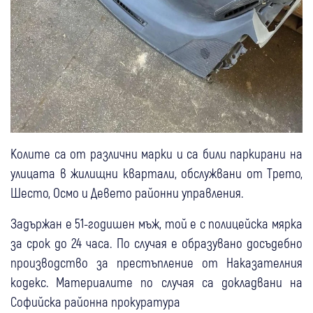
Колите са от различни марки и са били паркирани на
улицата в жилищни квартали, обслужвани от Трето,
Шесто, Осмо и Девето районни управления.
Задържан е 51-годишен мъж, той е с полицейска мярка
за срок до 24 часа. По случая е образувано досъдебно
производство за престъпление от Наказателния
кодекс. Материалите по случая са докладвани на
Софийска районна прокуратура