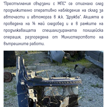
“Престъпления свързани с МПС“ се стигнало след
продължително оперативно наблюдение на склад за
авточасти и автоморга в ж.к. “Дружба“. Акцията е
проведена на 14 май следобед и е в рамките на
продължаващата специализираната полицейска
операция, разпоредена от Министерството на
вътрешните работи.