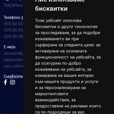
Град Дупница, ул.''Христо Ботев" 43
бисквитки
Телефони за реклама и абонаменти
Този уебсайт използва
0879 356 082
бисквитки и други технологии
0879 356 098
за проследяване, за да подобри
0879 356 289
изживяването ви при
сърфиране за следните цели:
за
Е-мейл
активиране на основната
viaranews@gmail.com
функционалност на уебсайта
,
за
balgarkanews@gmail.com
да осигурим по-добро
viara_reklama@mail.bg
изживяване на уебсайта
,
за
измерване на вашия интерес
Следвайте ни:
към нашите продукти и услуги
и за персонализиране на
маркетинговите
взаимодействия
,
за
предоставяне на реклами които
са по-подходящи за вас
.