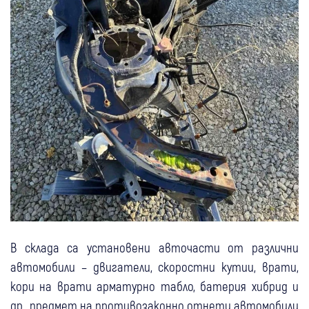
В склада са установени авточасти от различни
автомобили – двигатели, скоростни кутии, врати,
кори на врати арматурно табло, батерия хибрид и
др., предмет на противозаконно отнети автомобили