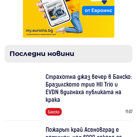
Последни новини
Страхотна джаз вечер в Банско:
Бразилското трио HII Trio и
EVDN вдигнаха публиката на
крака
11:07
Банско
Пожарът край Асеновград е
потушен, над 6000 декара са