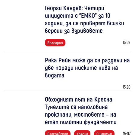
Георги Кандев: Четири
инцидента с "ЕМКО" за 10
години, да се проверят всички
версии за взривовете
15:59
България
Река Рейн може да се раздели на
две поради ниските нива на
водата
15:20
Обходният път на Кресна:
Тунелите са наполовина
прокопани, мостовете – на
етап пилотни фундаменти
15:07
Благоевград
Кресна
Симитли