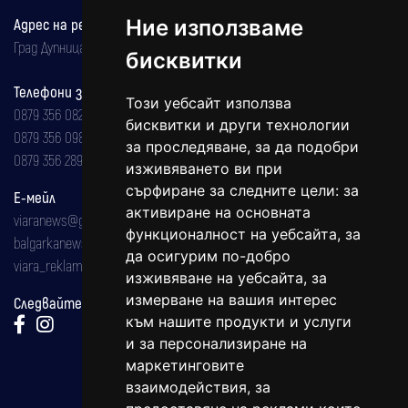
Адрес на редакцията
Ние използваме
Град Дупница, ул.''Христо Ботев" 43
бисквитки
Телефони за реклама и абонаменти
Този уебсайт използва
0879 356 082
бисквитки и други технологии
0879 356 098
за проследяване, за да подобри
0879 356 289
изживяването ви при
сърфиране за следните цели:
за
Е-мейл
активиране на основната
viaranews@gmail.com
функционалност на уебсайта
,
за
balgarkanews@gmail.com
да осигурим по-добро
viara_reklama@mail.bg
изживяване на уебсайта
,
за
измерване на вашия интерес
Следвайте ни:
към нашите продукти и услуги
и за персонализиране на
маркетинговите
взаимодействия
,
за