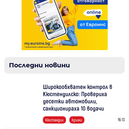
Последни новини
Широкообхватен контрол в
Кюстендилско: Провериха
десетки автомобили,
санкционираха 10 водачи
16:13
Кюстендил
Крими