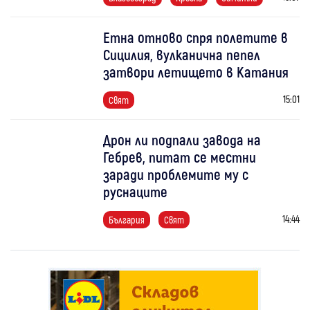
Етна отново спря полетите в
Сицилия, вулканична пепел
затвори летището в Катания
15:01
Свят
Дрон ли подпали завода на
Гебрев, питат се местни
заради проблемите му с
руснаците
14:44
България
Свят