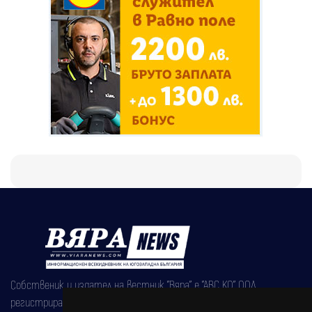
Собственик и издател на вестник "Вяра" е "АВС КО" ООД,
регистрирана на 08.05.2002 година.