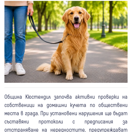
Община Кюстендил започва активни проверки на
собственици на домашни кучета по обществени
места в града. При установени нарушения ще бъдат
съставяни протоколи с предписания за
отстраняване на нередностите, предупреждават