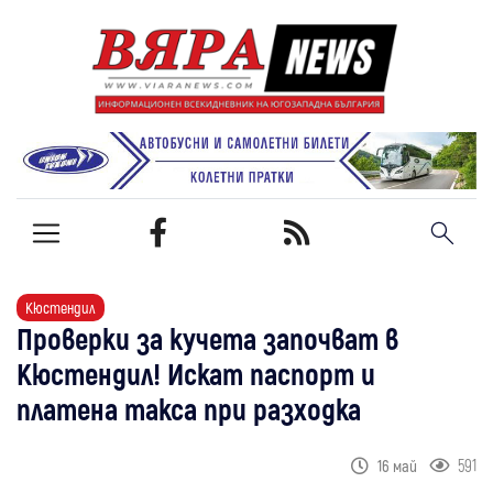
Кюстендил
Проверки за кучета започват в
Кюстендил! Искат паспорт и
платена такса при разходка
591
16 май