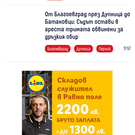
От Благоевград през Дупница до
Батановци: Съдът остави в
ареста тримата обвинени за
дръзкия обир
17:57
Благоевград
Дупница
Перник