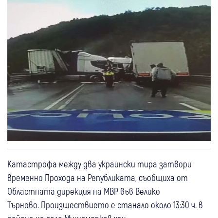
Катастрофа между два украински тира затвори
временно Прохода на Републиката, съобщиха от
Областната дирекция на МВР във Велико
Tърново. Произшествието е станало около 13:30 ч. в