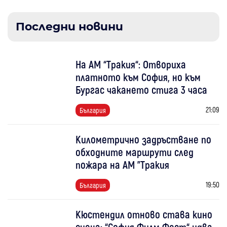
Последни новини
На АМ “Тракия“: Отвориха
платното към София, но към
Бургас чакането стига 3 часа
21:09
България
Километрично задръстване по
обходните маршрути след
пожара на АМ "Тракия
19:50
България
Кюстендил отново става кино
сцена: “София Филм Фест“ идва