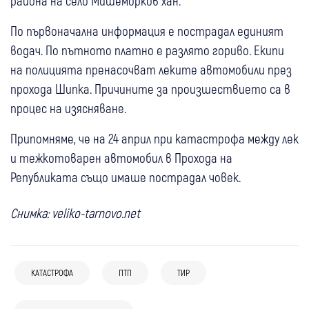
района на село Мишеморков хан.
По първоначална информация е пострадал единият
водач. По пътното платно е разлято гориво. Екипи
на полицията пренасочват леките автомобили през
прохода Шипка. Причините за произшествието са в
процес на изясняване.
Припомняме, че на 24 април при катастрофа между лек
и тежкотоварен автомобил в Прохода на
Републиката също имаше пострадал човек.
Снимка: veliko-tarnovo.net
05 авг
България
05 авг
България
КАТАСТРОФА
ПТП
ТИР
10 нарушения за три години зад волана:
19-годишна шофьорка катастрофира,
05 авг
България
05 авг
Разлог
Съдът остави под домашен арест
докато ползвала телефон, брат ѝ е с