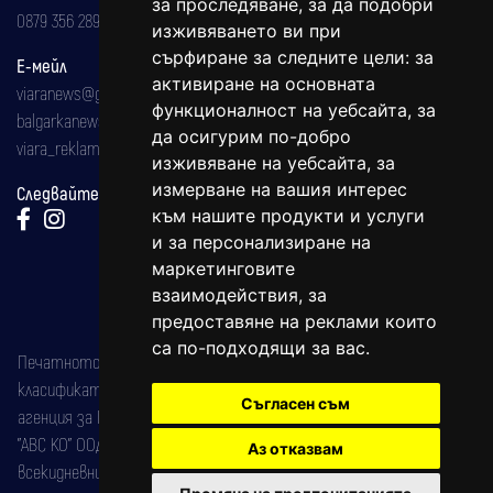
за проследяване, за да подобри
0879 356 289
изживяването ви при
сърфиране за следните цели:
за
Е-мейл
активиране на основната
viaranews@gmail.com
функционалност на уебсайта
,
за
balgarkanews@gmail.com
да осигурим по-добро
viara_reklama@mail.bg
изживяване на уебсайта
,
за
измерване на вашия интерес
Следвайте ни:
към нашите продукти и услуги
и за персонализиране на
маркетинговите
взаимодействия
,
за
предоставяне на реклами които
са по-подходящи за вас
.
Печатното издание на вестника е регистрирано в националния
класификатор на печатните издания (Българска национална
Съгласен съм
агенция за ISSN) под номер: ISSN 1312-4722.
"АВС КО" ООД е притежател на марката: Вяра информационен
Аз отказвам
всекидневник на югозападна България, със свидетелство за марка