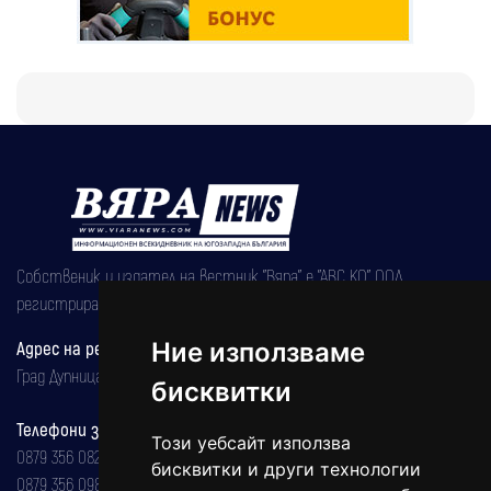
Собственик и издател на вестник "Вяра" е "АВС КО" ООД,
регистрирана на 08.05.2002 година.
Адрес на редакцията
Ние използваме
Град Дупница, ул.''Христо Ботев" 43
бисквитки
Телефони за реклама и абонаменти
Този уебсайт използва
0879 356 082
бисквитки и други технологии
0879 356 098