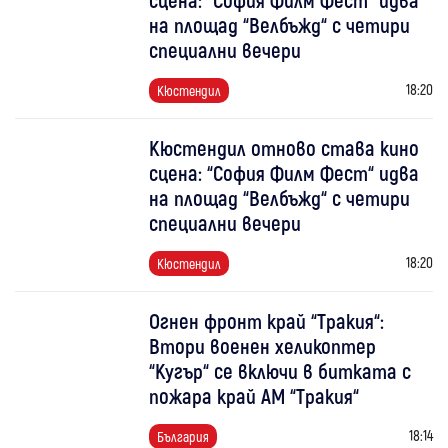
на площад “Велбъжд“ с четири
специални вечери
18:20
Кюстендил
Кюстендил отново става кино
сцена: “София Филм Фест“ идва
на площад “Велбъжд“ с четири
специални вечери
18:20
Кюстендил
Огнен фронт край “Тракия“:
Втори военен хеликоптер
“Кугър“ се включи в битката с
пожара край АМ “Тракия“
18:14
България