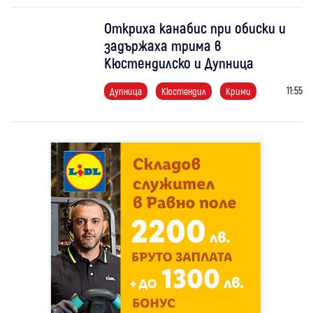
Откриха канабис при обиски и
задържаха трима в
Кюстендилско и Дупница
11:55
Дупница
Кюстендил
Крими