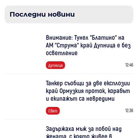
Последни новини
Внимание: Тунел “Блатино“ на
АМ “Струма“ край Дупница е без
осветление
12:46
Дупница
Танкер съобщи за две експлозии
край Ормузкия проток, корабът
и екипажът са невредими
12:36
Свят
Задържаха мъж за побой над
жената, с която живее в