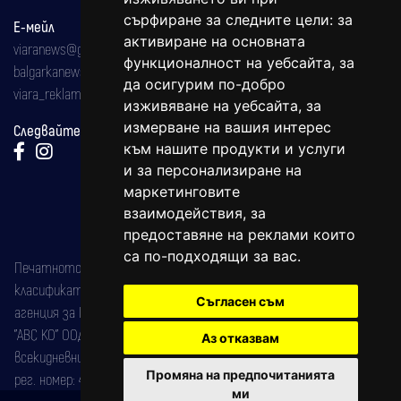
сърфиране за следните цели:
за
Е-мейл
активиране на основната
viaranews@gmail.com
функционалност на уебсайта
,
за
balgarkanews@gmail.com
да осигурим по-добро
viara_reklama@mail.bg
изживяване на уебсайта
,
за
измерване на вашия интерес
Следвайте ни:
към нашите продукти и услуги
и за персонализиране на
маркетинговите
взаимодействия
,
за
предоставяне на реклами които
са по-подходящи за вас
.
Печатното издание на вестника е регистрирано в националния
класификатор на печатните издания (Българска национална
Съгласен съм
агенция за ISSN) под номер: ISSN 1312-4722.
"АВС КО" ООД е притежател на марката: Вяра информационен
Аз отказвам
всекидневник на югозападна България, със свидетелство за марка
Промяна на предпочитанията
рег. номер: 47857/11.05.2004 година.
ми