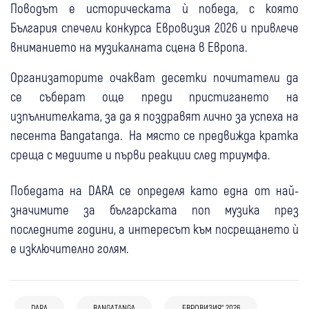
Поводът е историческата ѝ победа, с която
България спечели конкурса Евровизия 2026 и привлече
вниманието на музикалната сцена в Европа.
Организаторите очакват десетки почитатели да
се съберат още преди пристигането на
изпълнителката, за да я поздравят лично за успеха на
песента Bangatanga. На място се предвижда кратка
среща с медиите и първи реакции след триумфа.
Победата на DARA се определя като една от най-
значимите за българската поп музика през
последните години, а интересът към посрещането ѝ
е изключително голям.
04 юни
Любопитно
Филип Киркоров: Благодарение на мен
22 май
България
България не само участва, но и спечели
20 май
Брезник
Любопитно
DARA
BANGATANGA
„ЕВРОВИЗИЯ“ 2026