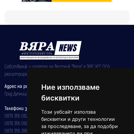
Собственик и издател на вестник "Вяра" е "АВС КО" ООД,
регистрирана на 08.05.2002 година.
Адрес на редакцията
Ние използваме
Град Дупница, ул.''Христо Ботев" 43
бисквитки
Телефони за реклама и абонаменти
Този уебсайт използва
0879 356 082
бисквитки и други технологии
0879 356 098
за проследяване, за да подобри
0879 356 289
изживяването ви при