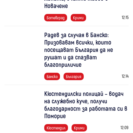
Новачене
12:15
Ботевград
Крими
Радев за случая в Банско:
Призовавам всички, които
посещават България да не
рушат и да спазват
благоприличие
12:14
Банско
България
Кюстендилски полицай – водач
на служебно куче, получи
благодарност за работата си в
Поморие
12:09
Кюстендил
Крими