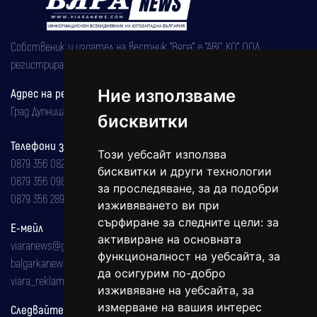
Собственик и издател на вестник "Вяра" е "АВС КО" ООД,
регистрирана на 08.05.2002 година.
Ние използваме
Адрес на редакцията
Град Дупница, ул.''Христо Ботев" 43
бисквитки
Телефони за реклама и абонаменти
Този уебсайт използва
0879 356 082
бисквитки и други технологии
0879 356 098
за проследяване, за да подобри
0879 356 289
изживяването ви при
сърфиране за следните цели:
за
Е-мейл
активиране на основната
viaranews@gmail.com
функционалност на уебсайта
,
за
balgarkanews@gmail.com
да осигурим по-добро
viara_reklama@mail.bg
изживяване на уебсайта
,
за
измерване на вашия интерес
Следвайте ни: