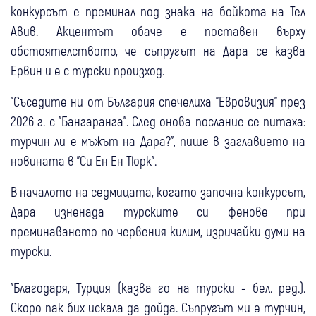
конкурсът е преминал под знака на бойкота на Тел
Авив. Акцентът обаче е поставен върху
обстоятелството, че съпругът на Дара се казва
Ервин и е с турски произход.
"Съседите ни от България спечелиха "Евровизия" през
2026 г. с "Бангаранга". След онова послание се питаха:
турчин ли е мъжът на Дара?", пише в заглавието на
новината в "Си Ен Ен Тюрк".
В началото на седмицата, когато започна конкурсът,
Дара изненада турските си фенове при
преминаването по червения килим, изричайки думи на
турски.
"Благодаря, Турция (казва го на турски - бел. ред.).
Скоро пак бих искала да дойда. Съпругът ми е турчин,