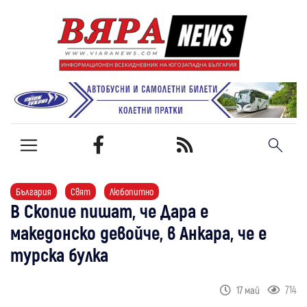
България
Свят
Любопитно
В Скопие пишат, че Дара е
македонско девойче, в Анкара, че е
турска булка
714
17 май