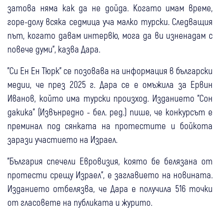
затова няма как да не дойда. Когато имам време,
горе-долу всяка седмица уча малко турски. Следващия
път, когато давам интервю, мога да ви изненадам с
повече думи", казва Дара.
"Си Ен Ен Тюрк" се позовава на информация в български
медии, че през 2025 г. Дара се е омъжила за Ервин
Иванов, който има турски произход. Изданието "Сон
дакика" (Извънредно - бел. ред.) пише, че конкурсът е
преминал под сянката на протестите и бойкота
зарази участието на Израел.
"България спечели Евровизия, която бе белязана от
протести срещу Израел", е заглавието на новината.
Изданието отбелязва, че Дара е получила 516 точки
от гласовете на публиката и журито.