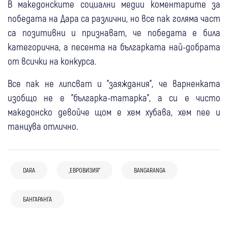
В македонските социални медии коментарите за
победата на Дара са различни, но все пак голяма част
са позитивни и признават, че победата е била
категорична, а песента на българката най-добрата
от всички на конкурса.
Все пак не липсват и "заяждания", че варненката
изобщо не е "българка-татарка", а си е чисто
македонско девойче щом е хем хубава, хем пее и
танцува отлично.
04 юни
Любопитно
DARA
„ЕВРОВИЗИЯ”
BANGARANGA
Филип Киркоров: Благодарение на мен
22 май
България
България не само участва, но и спечели
20 май
Брезник
Любопитно
БАНГАРАНГА
28 май
Bangaranga в Министерски съвет:
България
Любопитно
“Евровизия“
20 май
Сандански
Любопитно
21 май
Архимандрит Никанор от Гигинския
Свят
Любопитно
Премиерът Радев посрещна DARA с
DARA става почетен гражданин на София
Бос на винарна от Сандански в центъра на
манастир скочи в защита на