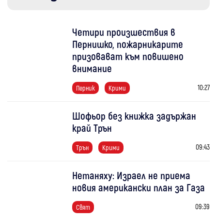
Четири произшествия в
Пернишко, пожарникарите
призовават към повишено
внимание
10:27
Перник
Крими
Шофьор без книжка задържан
край Трън
09:43
Трън
Крими
Нетаняху: Израел не приема
новия американски план за Газа
09:39
Свят