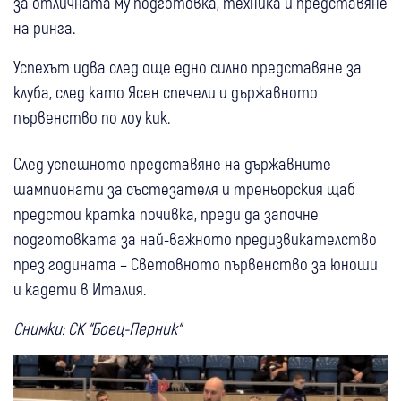
за отличната му подготовка, техника и представяне
на ринга.
Успехът идва след още едно силно представяне за
клуба, след като Ясен спечели и държавното
първенство по лоу кик.
След успешното представяне на държавните
шампионати за състезателя и треньорския щаб
предстои кратка почивка, преди да започне
подготовката за най-важното предизвикателство
през годината – Световното първенство за юноши
и кадети в Италия.
Снимки: СК “Боец-Перник“