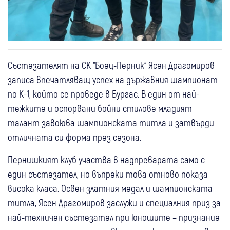
Състезателят на СК “Боец-Перник“ Ясен Драгомиров
записа впечатляващ успех на държавния шампионат
по К-1, който се проведе в Бургас. В един от най-
тежките и оспорвани бойни стилове младият
талант завоюва шампионската титла и затвърди
отличната си форма през сезона.
Пернишкият клуб участва в надпреварата само с
един състезател, но въпреки това отново показа
висока класа. Освен златния медал и шампионската
титла, Ясен Драгомиров заслужи и специалния приз за
най-техничен състезател при юношите – признание