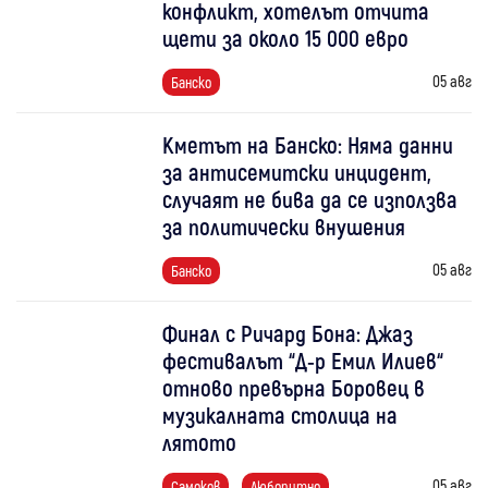
конфликт, хотелът отчита
щети за около 15 000 евро
05 авг
Банско
Кметът на Банско: Няма данни
за антисемитски инцидент,
случаят не бива да се използва
за политически внушения
05 авг
Банско
Финал с Ричард Бона: Джаз
фестивалът “Д-р Емил Илиев“
отново превърна Боровец в
музикалната столица на
лятото
05 авг
Самоков
Любопитно