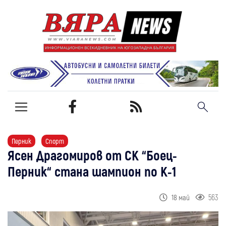
Перник
Спорт
Ясен Драгомиров от СК “Боец-
Перник“ стана шампион по К-1
563
18 май