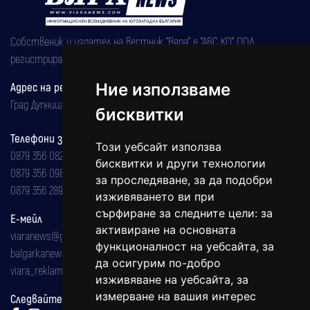
Собственик и издател на вестник "Вяра" е "АВС КО" ООД,
регистрирана на 08.05.2002 година.
Адрес на редакцията
Ние използваме
Град Дупница, ул.''Христо Ботев" 43
бисквитки
Телефони за реклама и абонаменти
Този уебсайт използва
0879 356 082
бисквитки и други технологии
0879 356 098
за проследяване, за да подобри
0879 356 289
изживяването ви при
сърфиране за следните цели:
за
Е-мейл
активиране на основната
viaranews@gmail.com
функционалност на уебсайта
,
за
balgarkanews@gmail.com
да осигурим по-добро
viara_reklama@mail.bg
изживяване на уебсайта
,
за
измерване на вашия интерес
Следвайте ни: