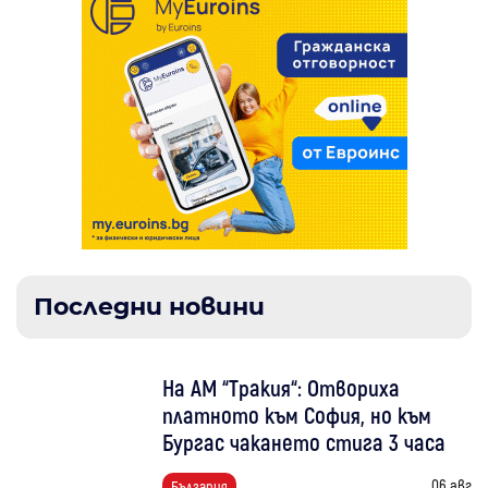
Последни новини
На АМ “Тракия“: Отвориха
платното към София, но към
Бургас чакането стига 3 часа
06 авг
България