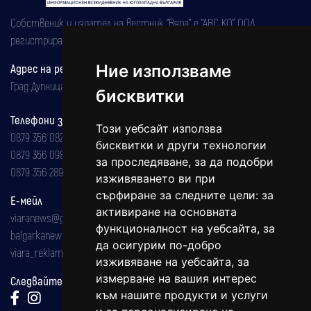
Собственик и издател на вестник "Вяра" е "АВС КО" ООД,
регистрирана на 08.05.2002 година.
Ние използваме
Адрес на редакцията
Град Дупница, ул.''Христо Ботев" 43
бисквитки
Телефони за реклама и абонаменти
Този уебсайт използва
0879 356 082
бисквитки и други технологии
0879 356 098
за проследяване, за да подобри
0879 356 289
изживяването ви при
сърфиране за следните цели:
за
Е-мейл
активиране на основната
viaranews@gmail.com
функционалност на уебсайта
,
за
balgarkanews@gmail.com
да осигурим по-добро
viara_reklama@mail.bg
изживяване на уебсайта
,
за
измерване на вашия интерес
Следвайте ни:
към нашите продукти и услуги