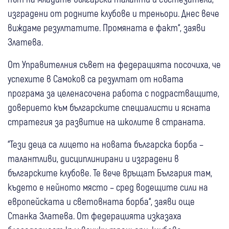
изградени от родните клубове и треньори. Днес вече
виждаме резултатите. Промяната е факт“, заяви
Златева.
От Управителния съвет на федерацията посочиха, че
успехите в Самоков са резултат от новата
програма за целенасочена работа с подрастващите,
доверието към българските специалисти и ясната
стратегия за развитие на школите в страната.
“Тези деца са лицето на новата българска борба –
талантливи, дисциплинирани и изградени в
българските клубове. Те вече връщат България там,
където е нейното място – сред водещите сили на
европейската и световната борба“, заяви още
Станка Златева. От федерацията изказаха