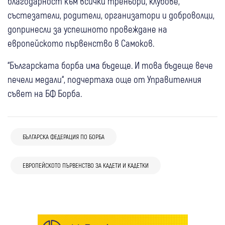
благодарност към всички треньори, клубове,
състезатели, родители, организатори и доброволци,
допринесли за успешното провеждане на
европейското първенство в Самоков.
“Българската борба има бъдеще. И това бъдеще вече
печели медали“, подчертаха още от Управителния
съвет на БФ Борба.
23 апр
Дупница
Спорт
БЪЛГАРСКА ФЕДЕРАЦИЯ ПО БОРБА
12 фев
Кюстендил
България
Спорт
Кирил Милов стана първият българин с 3
След боя на държавното! Изхвърлиха Иво
европейски титли по борба през 21 век
ЕВРОПЕЙСКОТО ПЪРВЕНСТВО ЗА КАДЕТИ И КАДЕТКИ
Илиев за 2 г. от борбата, чака се решение
(Снимки)
за кюстендилската съдийка Елина Васева