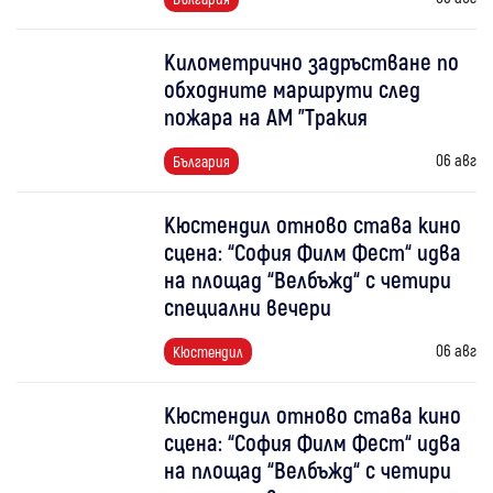
Километрично задръстване по
обходните маршрути след
пожара на АМ "Тракия
06 авг
България
Кюстендил отново става кино
сцена: “София Филм Фест“ идва
на площад “Велбъжд“ с четири
специални вечери
06 авг
Кюстендил
Кюстендил отново става кино
сцена: “София Филм Фест“ идва
на площад “Велбъжд“ с четири