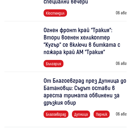
специални вечери
06 авг
Кюстендил
Огнен фронт край “Тракия“:
Втори военен хеликоптер
“Кугър“ се включи в битката с
пожара край АМ “Тракия“
06 авг
България
От Благоевград през Дупница до
Батановци: Съдът остави в
ареста тримата обвинени за
дръзкия обир
06 авг
Благоевград
Дупница
Перник