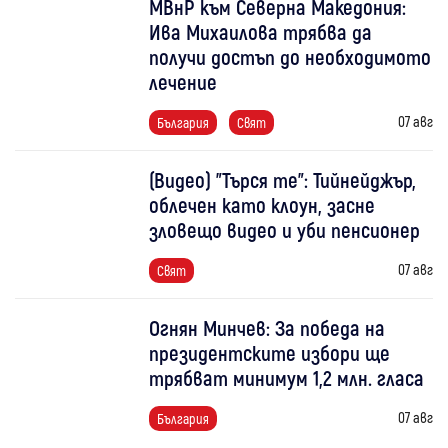
МВнР към Северна Македония:
Ива Михаилова трябва да
получи достъп до необходимото
лечение
07 авг
България
Свят
(Видео) "Търся те": Тийнейджър,
облечен като клоун, засне
зловещо видео и уби пенсионер
07 авг
Свят
Огнян Минчев: За победа на
президентските избори ще
трябват минимум 1,2 млн. гласа
07 авг
България