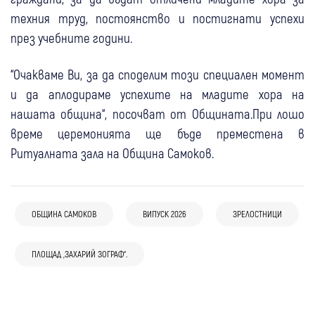
техния труд, постоянство и постигнати успехи
през учебните години.
“Очакваме Ви, за да споделим този специален момент
и да аплодираме успехите на младите хора на
нашата община“, посочват от Общината.При лошо
време церемонията ще бъде преместена в
Ритуалната зала на Община Самоков.
07 авг
Самоков
ОБЩИНА САМОКОВ
ВИПУСК 2026
ЗРЕЛОСТНИЦИ
06 авг
Самоков
Самоков проверява асфалта в Говедарци:
05 авг
Самоков
Любопитно
06 авг
Самоков
Самоков даде урок по грижа за гората:
Взеха проби от новата настилка на
ПЛОЩАД „ЗАХАРИЙ ЗОГРАФ“.
Финал с Ричард Бона: Джаз фестивалът
Самоков променя движението: Започна
деца влязоха в ролята на малки
главната улица
“Д-р Емил Илиев“ отново превърна
въвеждането на нова организация по
пожарникари в битката с огъня
01 авг
Самоков
05 авг
Самоков
Боровец в музикалната столица на
десетки улици
Самоков пуска туристическо влакче за
Боровец празнува 130 години с музика,
лятото