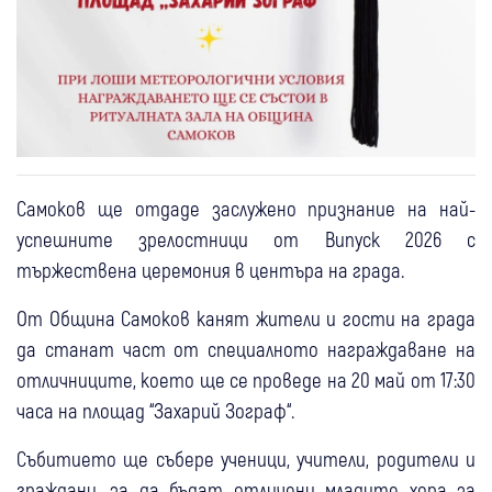
Самоков ще отдаде заслужено признание на най-
успешните зрелостници от Випуск 2026 с
тържествена церемония в центъра на града.
От Община Самоков канят жители и гости на града
да станат част от специалното награждаване на
отличниците, което ще се проведе на 20 май от 17:30
часа на площад “Захарий Зограф“.
Събитието ще събере ученици, учители, родители и
граждани, за да бъдат отличени младите хора за