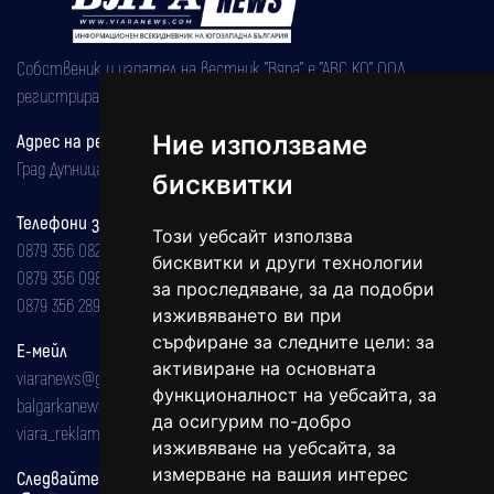
Собственик и издател на вестник "Вяра" е "АВС КО" ООД,
регистрирана на 08.05.2002 година.
Адрес на редакцията
Ние използваме
Град Дупница, ул.''Христо Ботев" 43
бисквитки
Телефони за реклама и абонаменти
Този уебсайт използва
0879 356 082
бисквитки и други технологии
0879 356 098
за проследяване, за да подобри
0879 356 289
изживяването ви при
сърфиране за следните цели:
за
Е-мейл
активиране на основната
viaranews@gmail.com
функционалност на уебсайта
,
за
balgarkanews@gmail.com
да осигурим по-добро
viara_reklama@mail.bg
изживяване на уебсайта
,
за
измерване на вашия интерес
Следвайте ни: