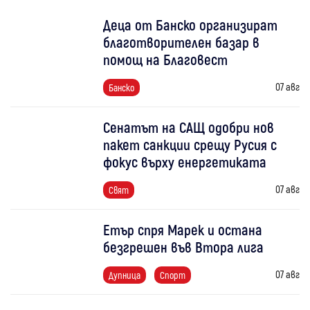
Деца от Банско организират
благотворителен базар в
помощ на Благовест
07 авг
Банско
Сенатът на САЩ одобри нов
пакет санкции срещу Русия с
фокус върху енергетиката
07 авг
Свят
Етър спря Марек и остана
безгрешен във Втора лига
07 авг
Дупница
Спорт