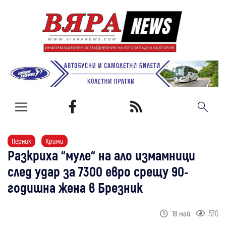
Перник
Крими
Разкриха “муле“ на ало измамници
след удар за 7300 евро срещу 90-
годишна жена в Брезник
570
18 май