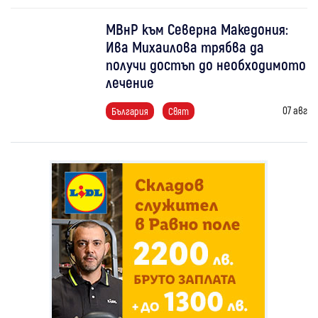
МВнР към Северна Македония:
Ива Михаилова трябва да
получи достъп до необходимото
лечение
07 авг
България
Свят