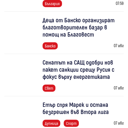
07:59
България
Деца от Банско организират
благотворителен базар в
помощ на Благовест
07 авг
Банско
Сенатът на САЩ одобри нов
пакет санкции срещу Русия с
фокус върху енергетиката
07 авг
Свят
Етър спря Марек и остана
безгрешен във Втора лига
07 авг
Дупница
Спорт