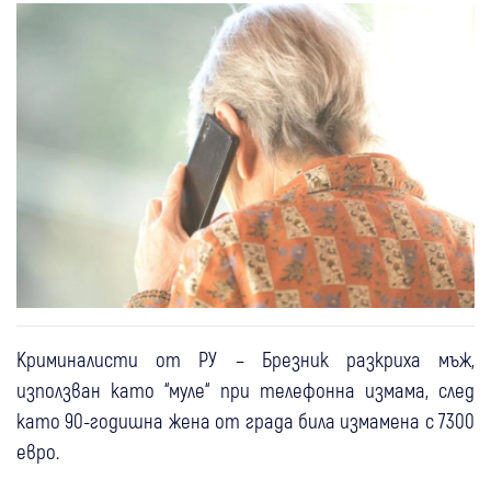
Криминалисти от РУ – Брезник разкриха мъж,
използван като “муле“ при телефонна измама, след
като 90-годишна жена от града била измамена с 7300
евро.