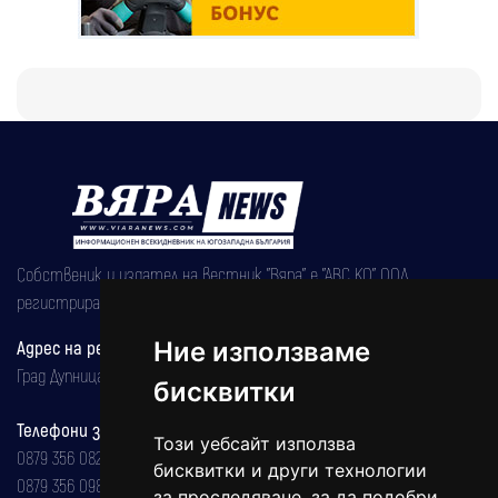
Собственик и издател на вестник "Вяра" е "АВС КО" ООД,
регистрирана на 08.05.2002 година.
Ние използваме
Адрес на редакцията
Град Дупница, ул.''Христо Ботев" 43
бисквитки
Телефони за реклама и абонаменти
Този уебсайт използва
0879 356 082
бисквитки и други технологии
0879 356 098
за проследяване, за да подобри