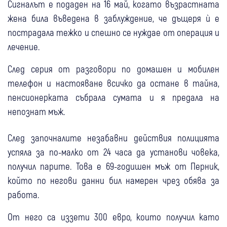
Сигналът е подаден на 16 май, когато възрастната
жена била въведена в заблуждение, че дъщеря ѝ е
пострадала тежко и спешно се нуждае от операция и
лечение.
След серия от разговори по домашен и мобилен
телефон и настояване всичко да остане в тайна,
пенсионерката събрала сумата и я предала на
непознат мъж.
След започналите незабавни действия полицията
успяла за по-малко от 24 часа да установи човека,
получил парите. Това е 69-годишен мъж от Перник,
който по негови данни бил намерен чрез обява за
работа.
От него са иззети 300 евро, които получил като