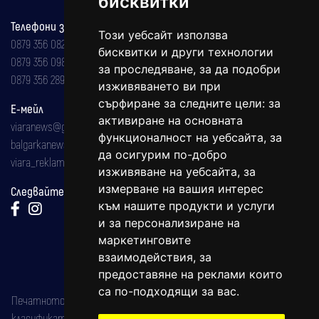
бисквитки
Телефони за реклама и абонаменти
Този уебсайт използва
0879 356 082
бисквитки и други технологии
0879 356 098
за проследяване, за да подобри
0879 356 289
изживяването ви при
сърфиране за следните цели:
за
Е-мейл
активиране на основната
viaranews@gmail.com
функционалност на уебсайта
,
за
balgarkanews@gmail.com
да осигурим по-добро
viara_reklama@mail.bg
изживяване на уебсайта
,
за
измерване на вашия интерес
Следвайте ни:
към нашите продукти и услуги
и за персонализиране на
маркетинговите
взаимодействия
,
за
предоставяне на реклами които
са по-подходящи за вас
.
Печатното издание на вестника е регистрирано в националния
класификатор на печатните издания (Българска национална