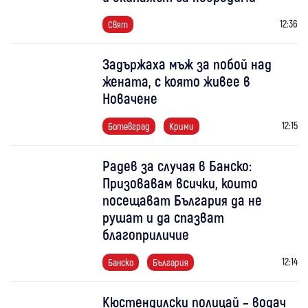
12:36
Свят
Задържаха мъж за побой над
жената, с която живее в
Новачене
12:15
Ботевград
Крими
Радев за случая в Банско:
Призовавам всички, които
посещават България да не
рушат и да спазват
благоприличие
12:14
Банско
България
Кюстендилски полицай – водач