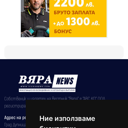
Собственик и издател на вестник "Вяра" е "АВС КО" ООД,
регистрирана на 08.05.2002 година.
Ние използваме
Адрес на редакцията
Град Дупница, ул.''Христо Ботев" 43