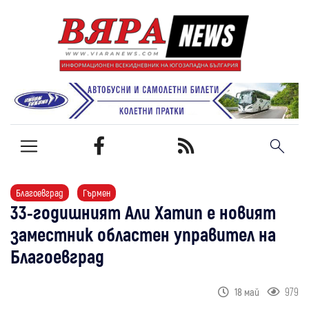
Благоевград
Гърмен
33-годишният Али Хатип е новият
заместник областен управител на
Благоевград
979
18 май