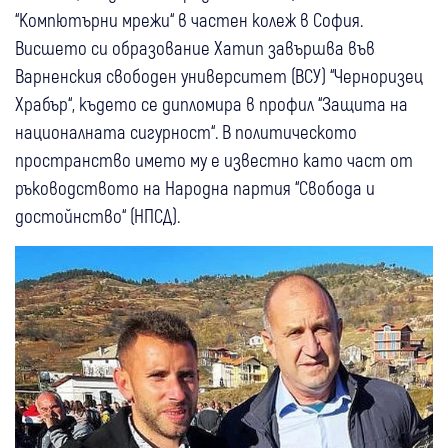
“Компютърни мрежи“ в частен колеж в София.
Висшето си образование Хатип завършва във
Варненския свободен университет (ВСУ) “Черноризец
Храбър“, където се дипломира в профил “Защита на
националната сигурност“. В политическото
пространство името му е известно като част от
ръководството на Народна партия “Свобода и
достойнство“ (НПСД).