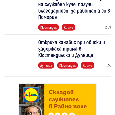
на служебно куче, получи
благодарност за работата си в
Поморие
12:09
Кюстендил
Крими
Откриха канабис при обиски и
задържаха трима в
Кюстендилско и Дупница
11:55
Дупница
Кюстендил
Крими