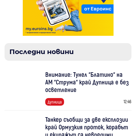
Последни новини
Внимание: Тунел “Блатино“ на
АМ “Струма“ край Дупница е без
осветление
12:46
Дупница
Танкер съобщи за две експлозии
край Ормузкия проток, корабът
и екипажът са невредими