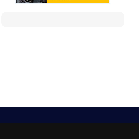
Е-мейл
Следвайте ни:
viaranews@gmail.com