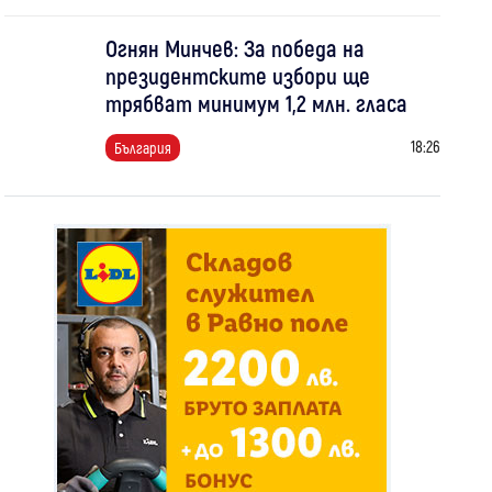
Огнян Минчев: За победа на
президентските избори ще
трябват минимум 1,2 млн. гласа
18:26
България