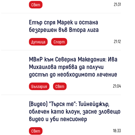
21:31
Свят
Етър спря Марек и остана
безгрешен във Втора лига
21:12
Дупница
Спорт
МВнР към Северна Македония: Ива
Михаилова трябва да получи
достъп до необходимото лечение
21:04
България
Свят
(Видео) "Търся те": Тийнейджър,
облечен като клоун, засне зловещо
видео и уби пенсионер
18:33
Свят