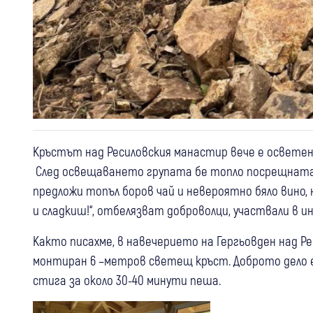
Кръстът над Ресиловския манастир вече е осветен
След освещаването групата бе топло посрещната в
предложи топъл боров чай и невероятно бяло вино, 
и сладкиш!“, отбелязват доброволци, участвали в 
Както писахме, в навечерието на Гергьовден над Р
монтиран 6 –метров светещ кръст. Доброто дело е 
стига за около 30-40 минути пеша.