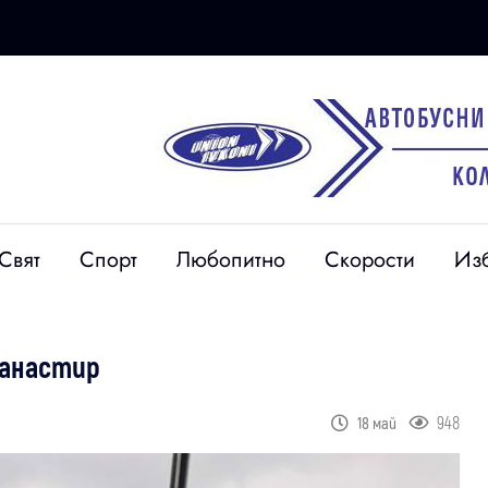
Свят
Спорт
Любопитно
Скорости
Из
манастир
948
18 май