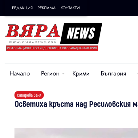
РЕДАКЦИЯ
РЕКЛАМА
КОНТАКТИ
Начало
Регион
Крими
България
Сапарева баня
Осветиха кръста над Ресиловския 