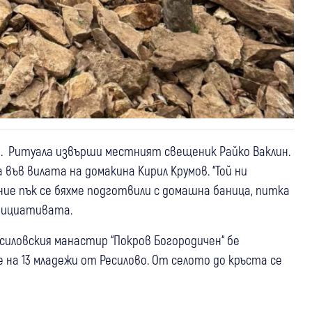
. Ритуала извърши местният свещеник Райко Ваклин.
ъв вилата на домакина Кирил Крумов. “Той ни
ние пък се бяхме подготвили с домашна баница, питка
инициативата.
есиловския манастир “Покров Богородичен“ бе
на 13 младежи от Ресилово. От селото до кръста се