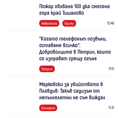
Пожар обхвана 100 дка смесена
гора край Тишаново
12:48
Невестино
Крими
“Когато телефонът позвъни,
оставяме всичко“:
Доброволците в Петрич, които
се изправят срещу огъня
11:51
Петрич
Марковски за убийството в
Пловдив: Такъв садизъм от
непълнолетни не съм виждал
11:31
България