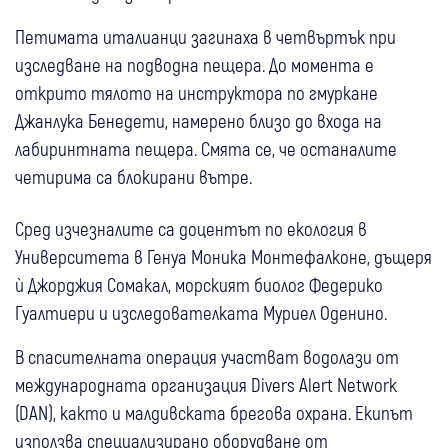
Петимата италианци загинаха в четвъртък при
изследване на подводна пещера. До момента е
открито тялото на инструктора по гмуркане
Джанлука Бенедети, намерено близо до входа на
лабиринтната пещера. Смята се, че останалите
четирима са блокирани вътре.
Сред изчезналите са доцентът по екология в
Университета в Генуа Моника Монтефалконе, дъщеря
ѝ Джорджия Сомакал, морският биолог Федерико
Гуалтиери и изследователката Муриел Оденино.
В спасителната операция участват водолази от
международната организация Divers Alert Network
(DAN), както и малдивската брегова охрана. Екипът
използва специализирано оборудване от