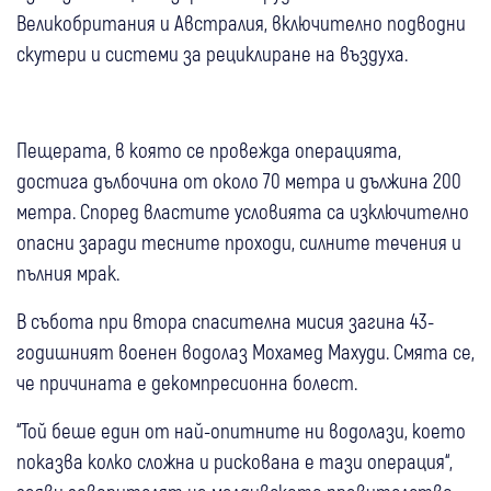
Великобритания и Австралия, включително подводни
скутери и системи за рециклиране на въздуха.
Пещерата, в която се провежда операцията,
достига дълбочина от около 70 метра и дължина 200
метра. Според властите условията са изключително
опасни заради тесните проходи, силните течения и
пълния мрак.
В събота при втора спасителна мисия загина 43-
годишният военен водолаз Мохамед Махуди. Смята се,
че причината е декомпресионна болест.
“Той беше един от най-опитните ни водолази, което
показва колко сложна и рискована е тази операция“,