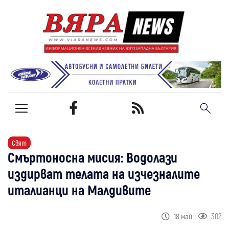
Свят
Смъртоносна мисия: Водолази
издирват телата на изчезналите
италианци на Малдивите
302
18 май