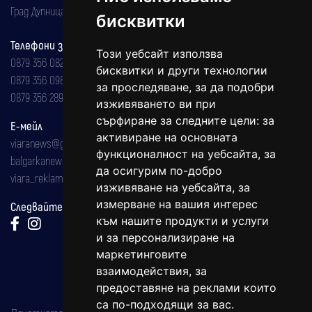
Град Дупница, ул.''Христо Ботев" 43
бисквитки
Телефони за реклама и абонаменти
Този уебсайт използва
0879 356 082
бисквитки и други технологии
0879 356 098
за проследяване, за да подобри
0879 356 289
изживяването ви при
сърфиране за следните цели:
за
Е-мейл
активиране на основната
viaranews@gmail.com
функционалност на уебсайта
,
за
balgarkanews@gmail.com
да осигурим по-добро
viara_reklama@mail.bg
изживяване на уебсайта
,
за
измерване на вашия интерес
Следвайте ни:
към нашите продукти и услуги
и за персонализиране на
маркетинговите
взаимодействия
,
за
предоставяне на реклами които
са по-подходящи за вас
.