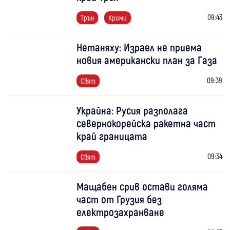
09:43
Трън
Крими
Нетаняху: Израел не приема
новия американски план за Газа
09:39
Свят
Украйна: Русия разполага
севернокорейска ракетна част
край границата
09:34
Свят
Мащабен срив остави голяма
част от Грузия без
електрозахранване