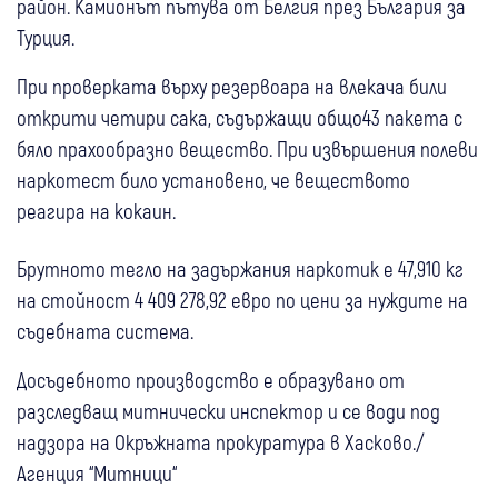
район. Камионът пътува от Белгия през България за
Турция.
При проверката върху резервоара на влекача били
открити четири сака, съдържащи общо43 пакета с
бяло прахообразно вещество. При извършения полеви
наркотест било установено, че веществото
реагира на кокаин.
Брутното тегло на задържания наркотик е 47,910 кг
на стойност 4 409 278,92 евро по цени за нуждите на
съдебната система.
Досъдебното производство е образувано от
разследващ митнически инспектор и се води под
надзора на Окръжната прокуратура в Хасково./
Агенция “Митници“