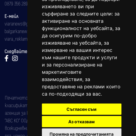
0879 356 289
изживяването ви при
сърфиране за следните цели:
за
Е-мейл
активиране на основната
viaranews@gmail.com
функционалност на уебсайта
,
за
balgarkanews@gmail.com
да осигурим по-добро
viara_reklama@mail.bg
изживяване на уебсайта
,
за
измерване на вашия интерес
Следвайте ни:
към нашите продукти и услуги
и за персонализиране на
маркетинговите
взаимодействия
,
за
предоставяне на реклами които
са по-подходящи за вас
.
Печатното издание на вестника е регистрирано в националния
класификатор на печатните издания (Българска национална
Съгласен съм
агенция за ISSN) под номер: ISSN 1312-4722.
"АВС КО" ООД е притежател на марката: Вяра информационен
Аз отказвам
всекидневник на югозападна България, със свидетелство за марка
Промяна на предпочитанията
рег. номер: 47857/11.05.2004 година.