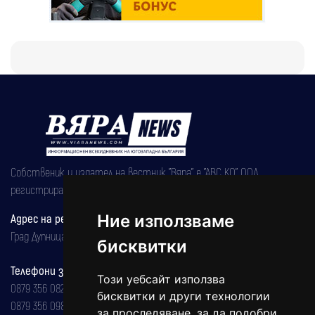
Собственик и издател на вестник "Вяра" е "АВС КО" ООД,
регистрирана на 08.05.2002 година.
Адрес на редакцията
Ние използваме
Град Дупница, ул.''Христо Ботев" 43
бисквитки
Телефони за реклама и абонаменти
Този уебсайт използва
0879 356 082
бисквитки и други технологии
0879 356 098
за проследяване, за да подобри