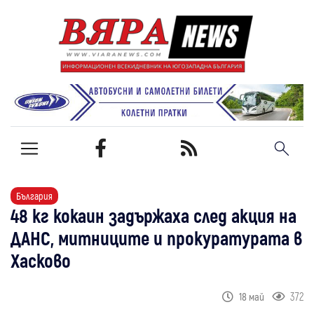
България
48 кг кокаин задържаха след акция на
ДАНС, митниците и прокуратурата в
Хасково
372
18 май