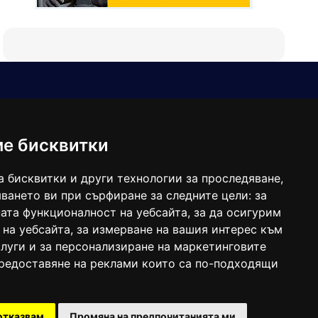
Е-мейл
Следвайте ни:
viaranews@gmail.com
balgarkanews@gmail.com
ме бисквитки
viara_reklama@mail.bg
а бисквитки и други технологии за проследяване,
ването ви при сърфиране за следните цели:
за
ата функционалност на уебсайта
,
за да осигурим
 на уебсайта
,
за измерване на вашия интерес към
луги и за персонализиране на маркетинговите
предоставяне на реклами които са по-подходящи
 под номер: ISSN 1312-4722.
отказвам
Промяна на предпочитанията ми