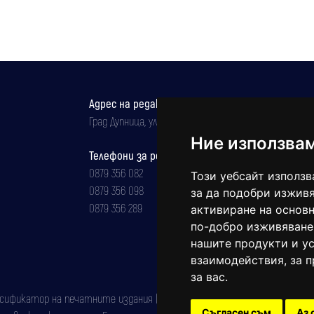
Адрес на редакцията
Град Дупница, ул.''Христо Ботев" 43
Ние използва
Телефони за реклама и абонаменти
0879 356 082
Този уебсайт използв
0879 356 098
за да подобри изживя
0879 356 289
активиране на основн
по-добро изживяване
нашите продукти и ус
взаимодействия
,
за 
за вас
.
фикатор на печатните издания (Българска национална агенция за ISSN)
Съгласен съм
Аз 