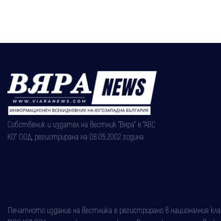
Собственик и издател на вестник "Вяра" е "АВС
КО" ООД, регистрирана на 08.05.2002 година.
Печатното издание на вестника е регистрирано в националния класи