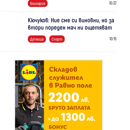
10:37
България
Кючуков: Ние сме си виновни, но за
втори пореден мач ни ощетяват
10:15
Дупница
Спорт