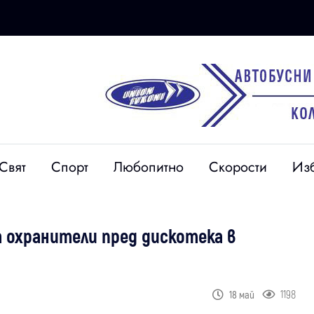
Свят
Спорт
Любопитно
Скорости
Из
а охранители пред дискотека в
1198
18 май