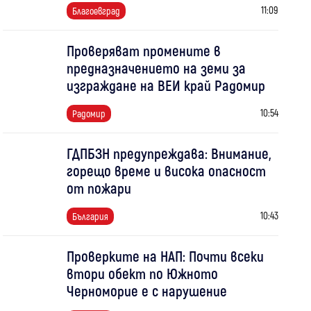
11:09
Благоевград
Проверяват промените в
предназначението на земи за
изграждане на ВЕИ край Радомир
10:54
Радомир
ГДПБЗН предупреждава: Внимание,
горещо време и висока опасност
от пожари
10:43
България
Проверките на НАП: Почти всеки
втори обект по Южното
Черноморие е с нарушение