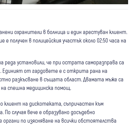
анени охранители в болница и един арестуван клиент.
 е получен в полицейския участък около 02:50 часа на
 реда установили, че при острата саморазправа са
. Единият от гардовете е с открита рана на
ностно разкъсване в същата област. Двамата мъже са
 на спешна медицинска помощ.
то клиент на дискотеката, съпричастен към
а. По случая вече е образувано досъдебно
 органи по изясняване на всички обстоятелства