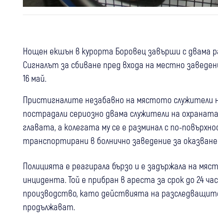
Нощен екшън в курорта Боровец завърши с двама р
Сигналът за сбиване пред входа на местно заведение
16 май.
Пристигналите незабавно на мястото служители на
пострадали сериозно двама служители на охраната
главата, а колегата му се е разминал с по-повърх
транспортирани в болнично заведение за оказване
Полицията е реагирала бързо и е задържала на мяс
инцидента. Той е прибран в ареста за срок до 24 час
производство, като действията на разследващите
продължават.