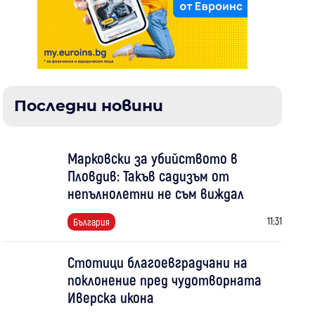
Последни новини
Марковски за убийството в
Пловдив: Такъв садизъм от
непълнолетни не съм виждал
11:31
България
Стотици благоевградчани на
поклонение пред чудотворната
Иверска икона