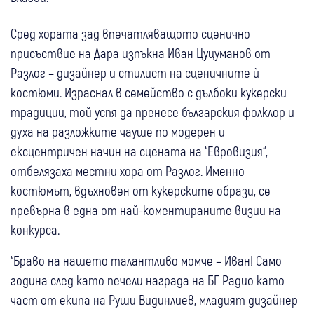
Сред хората зад впечатляващото сценично
присъствие на Дара изпъкна Иван Цуцуманов от
Разлог – дизайнер и стилист на сценичните ѝ
костюми. Израснал в семейство с дълбоки кукерски
традиции, той успя да пренесе българския фолклор и
духа на разложките чауше по модерен и
ексцентричен начин на сцената на “Евровизия“,
отбелязаха местни хора от Разлог. Именно
костюмът, вдъхновен от кукерските образи, се
превърна в една от най-коментираните визии на
конкурса.
“Браво на нашето талантливо момче – Иван! Само
година след като печели награда на БГ Радио като
част от екипа на Руши Видинлиев, младият дизайнер