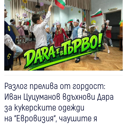
Разлог прелива от гордост:
Иван Цуцуманов вдъхнови Дара
за кукерските одежди
на “Евровизия“, чаушите я