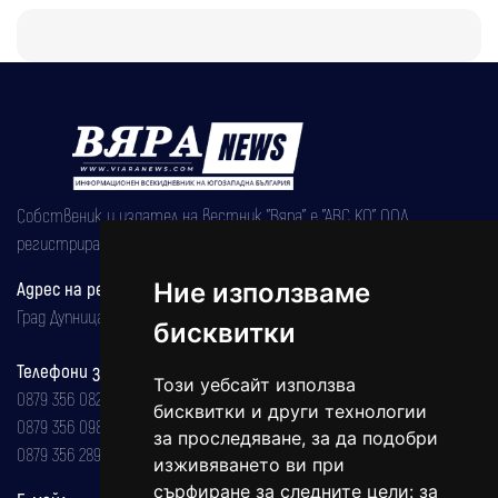
Собственик и издател на вестник "Вяра" е "АВС КО" ООД,
регистрирана на 08.05.2002 година.
Ние използваме
Адрес на редакцията
Град Дупница, ул.''Христо Ботев" 43
бисквитки
Телефони за реклама и абонаменти
Този уебсайт използва
0879 356 082
бисквитки и други технологии
0879 356 098
за проследяване, за да подобри
0879 356 289
изживяването ви при
сърфиране за следните цели:
за