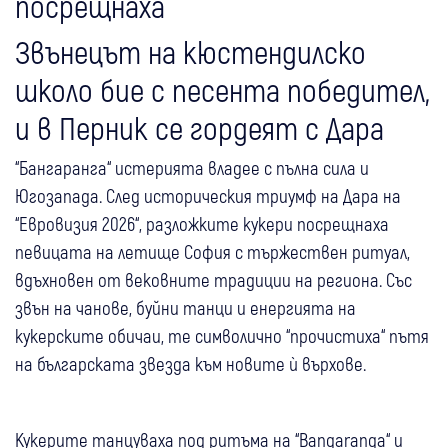
посрещнаха
Звънецът на кюстендилско
школо бие с песента победител,
и в Перник се гордеят с Дара
“Бангаранга“ истерията владее с пълна сила и
Югозапада. След историческия триумф на Дара на
“Евровизия 2026“, разложките кукери посрещнаха
певицата на летище София с тържествен ритуал,
вдъхновен от вековните традиции на региона. Със
звън на чанове, буйни танци и енергията на
кукерските обичаи, те символично “прочистиха“ пътя
на българската звезда към новите ѝ върхове.
Кукерите танцуваха под ритъма на “Bangaranga“ и