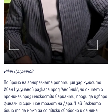
Иван Цуцуманов
По време на генералната репетиция зад кулисите
Иван Цуцуманов разказа пред “Дневник“, че екипът е
преминал през множество варианти, преди да избере
финалния сценичен тоалет на Дара. “Най-важното
беше тя да може да се движи свободно и да няма