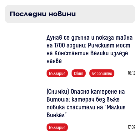
Последни новини
Дунав се дръпна и показа тайна
на 1700 години: Римският мост
на Константин Велики излезе
наяве
18:12
България
Свят
Любопитно
(Снимки) Опасно катерене на
Витоша: катерач без въже
повика спасители на "Малкия
Винкел"
17:07
България