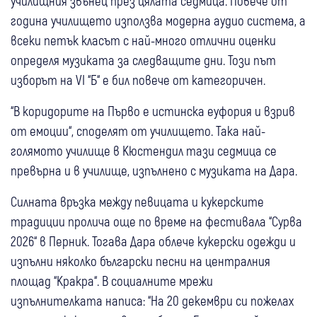
училищния звънец през цялата седмица. Повече от
година училището използва модерна аудио система, а
всеки петък класът с най-много отлични оценки
определя музиката за следващите дни. Този път
изборът на VI “Б“ е бил повече от категоричен.
“В коридорите на Първо е истинска еуфория и взрив
от емоции“, споделят от училището. Така най-
голямото училище в Кюстендил тази седмица се
превърна и в училище, изпълнено с музиката на Дара.
Силната връзка между певицата и кукерските
традиции пролича още по време на фестивала “Сурва
2026“ в Перник. Тогава Дара облече кукерски одежди и
изпълни няколко български песни на централния
площад “Кракра“. В социалните мрежи
изпълнителката написа: “На 20 декември си пожелах