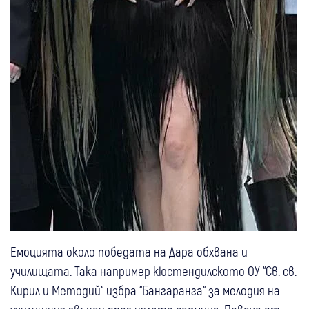
Емоцията около победата на Дара обхвана и
училищата. Така например кюстендилското ОУ “Св. св.
Кирил и Методий“ избра “Бангаранга“ за мелодия на