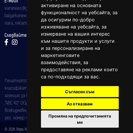
Е-мейл
активиране на основната
viaranews@gmail.com
функционалност на уебсайта
,
за
balgarkanews@gmail.com
да осигурим по-добро
viara_reklama@mail.bg
изживяване на уебсайта
,
за
измерване на вашия интерес
Следвайте ни:
към нашите продукти и услуги
и за персонализиране на
маркетинговите
взаимодействия
,
за
предоставяне на реклами които
са по-подходящи за вас
.
Печатното издание на вестника е регистрирано в националния
класификатор на печатните издания (Българска национална
Съгласен съм
агенция за ISSN) под номер: ISSN 1312-4722.
"АВС КО" ООД е притежател на марката: Вяра информационен
Аз отказвам
всекидневник на югозападна България, със свидетелство за марка
Промяна на предпочитанията
рег. номер: 47857/11.05.2004 година.
ми
© 2026 Вяра News Всички права запазени!