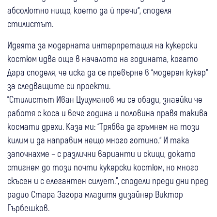
абсолютно нищо, което да ѝ пречи“, споделя
стилистът.
Идеята за модерната интерпретация на кукерски
костюм идва още в началото на годината, когато
Дара споделя, че иска да се превърне в “модерен кукер“
за следващите си проекти.
"Стилистът Иван Цуцуманов ми се обади, знаейки че
работя с коса и вече година и половина правя такива
космати дрехи. Каза ми: “Трябва да гръмнем на този
килим и да направим нещо много готино.“ И така
започнахме – с различни варианти и скици, докато
стигнем до този почти кукерски костюм, но много
скъсен и с елегантен силует.“, сподели преди дни пред
радио Стара Загора младитя дизайнер Виктор
Гърбешков.