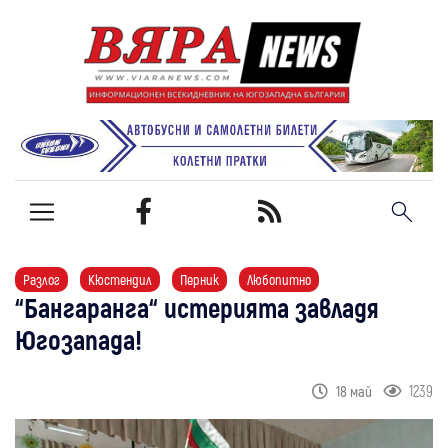
Разлог
Кюстендил
Перник
Любопитно
“Бангаранга“ истерията завладя
Югозапада!
1239
18 май