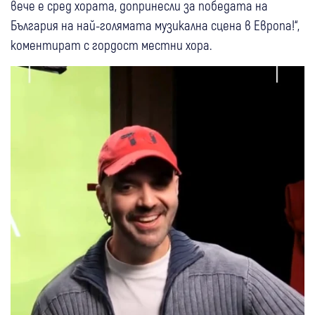
вече е сред хората, допринесли за победата на
България на най-голямата музикална сцена в Европа!“,
коментират с гордост местни хора.