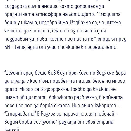
създадоха силна емоция, която допринесе за
празничната атмосфера на летището. “Емоцията
беше уникална, незабравима. Радвахме се, че имахме
честта да я посрещнем по този начин и да я
поздравим за това, което постигна тя“, споделя пред
БНТ Петя, една от участничките в посрещането.
“Целият град беше във възторг. Когато видяхме Дара
да излиза с костюм, подобен на нашия, беше ни много
драго. Много се възгордяхме. Трябва да вмъкна, че
имаме общи черти. Доколкото разбрахме, в нейната
песен се пее за борба с хаоса. Ние също, кукерите –
“Старчевата“ в Разлог се нарича нашият обичай –
водим борба със злото“, разказа от своя страна
Благой.