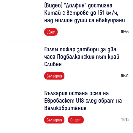
(Видео) "Долфин" достигна
Китай с ветрове до 151 км/ч,
над милион души са евакуирани
16:45
Свят
Голям пожар затвори за два
часа Подбалканския път край
Сливен
16:34
България
България остана осма на
Евробаскет U18 след обрат на
Великобритания
16:13
България
Спорт