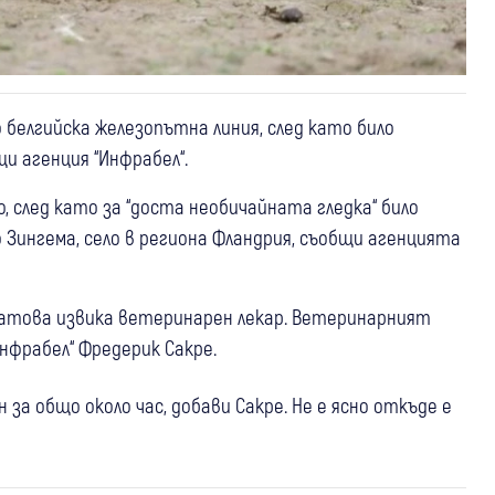
 белгийска железопътна линия, след като било
щи агенция “Инфрабел“.
, след като за “доста необичайната гледка“ било
о Зингема, село в региона Фландрия, съобщи агенцията
, затова извика ветеринарен лекар. Ветеринарният
Инфрабел“ Фредерик Сакре.
а общо около час, добави Сакре. Не е ясно откъде е
14 юли
Петрич
Перник
Нови влакове ще обслужват линиите до