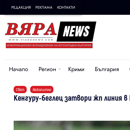
РЕДАКЦИЯ
РЕКЛАМА
КОНТАКТИ
Начало
Регион
Крими
България
Свят
Любопитно
Кенгуру-беглец затвори жп линия в