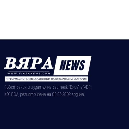
Собственик и издател на вестник "Вяра" е "АВС
КО" ООД, регистрирана на 08.05.2002 година.