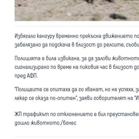
Избягало кенгуру временно прекъсна движението по
забелязано да подскача в близост до релсите, съоб
Полицията е била извикана, за да залови животното
сигнализирано по време на пиковия час в близост д
пред АФП.
“Полицаите се опитаха да го хванат, но не успяха
лекар се оказа по-опитен“, заяви говорителят на “
ЖП трафикът по отклонението е бил преустановен з
дошло животното./бгнес
30 юли
Кюстендил
Крими
Автомобил в Кюстендил се оказа