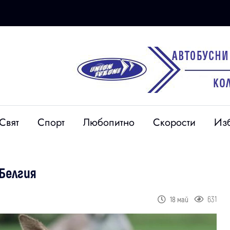
Свят
Спорт
Любопитно
Скорости
Из
 Белгия
631
18 май