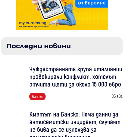
Последни новини
Чуждестранната група италианци
провокирали конфликт, хотелът
отчита щети за около 15 000 евро
05 авг
Банско
Кметът на Банско: Няма данни за
антисемитски инцидент, случаят
не бива да се използва за
политически внушения