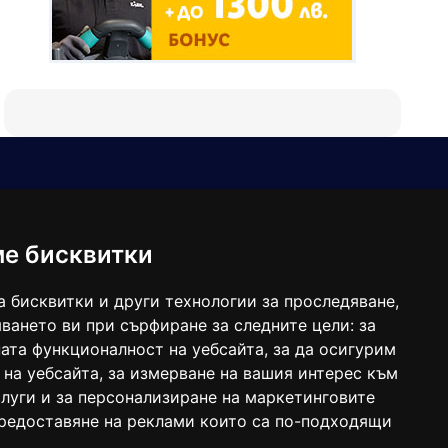
Е-мейл
Следвайте ни:
viaranews@gmail.com
balgarkanews@gmail.com
ме бисквитки
viara_reklama@mail.bg
а бисквитки и други технологии за проследяване,
ването ви при сърфиране за следните цели:
за
ата функционалност на уебсайта
,
за да осигурим
 на уебсайта
,
за измерване на вашия интерес към
луги и за персонализиране на маркетинговите
предоставяне на реклами които са по-подходящи