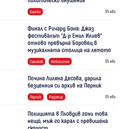
05 авг
Банско
Финал с Ричард Бона: Джаз
фестивалът “Д-р Емил Илиев“
отново превърна Боровец в
музикалната столица на лятото
05 авг
Самоков
Любопитно
Почина Лиляна Десова, дарила
безценния си архив на Перник
05 авг
Перник
Радомир
Полицията в Пловдив гони това
нещо, мъж го карал с превишена
скорост