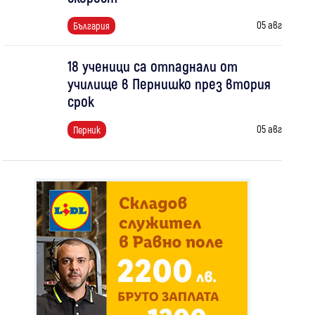
05 авг
България
18 ученици са отпаднали от
училище в Пернишко през втория
срок
05 авг
Перник