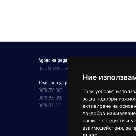
Адрес на редакцията
Град Дупница, ул.''Христо Ботев" 43
Ние използва
Телефони за реклама и абонаменти
0879 356 082
Този уебсайт използв
0879 356 098
за да подобри изживя
0879 356 289
активиране на основн
по-добро изживяване
нашите продукти и ус
взаимодействия
,
за 
за вас
.