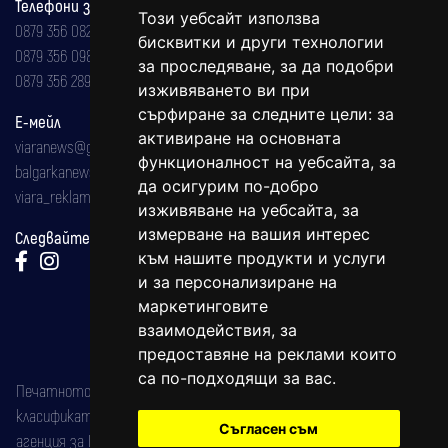
Телефони за реклама и абонаменти
Този уебсайт използва
0879 356 082
бисквитки и други технологии
0879 356 098
за проследяване, за да подобри
0879 356 289
изживяването ви при
сърфиране за следните цели:
за
Е-мейл
активиране на основната
viaranews@gmail.com
функционалност на уебсайта
,
за
balgarkanews@gmail.com
да осигурим по-добро
viara_reklama@mail.bg
изживяване на уебсайта
,
за
измерване на вашия интерес
Следвайте ни:
към нашите продукти и услуги
и за персонализиране на
маркетинговите
взаимодействия
,
за
предоставяне на реклами които
са по-подходящи за вас
.
Печатното издание на вестника е регистрирано в националния
класификатор на печатните издания (Българска национална
Съгласен съм
агенция за ISSN) под номер: ISSN 1312-4722.