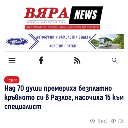
Разлог
Над 70 души премериха безплатно
кръвното си в Разлог, насочиха 15 към
специалист
703
18 май