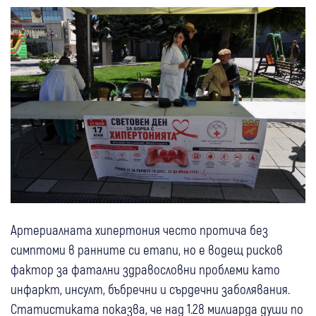
Артериалната хипертония често протича без
симптоми в ранните си етапи, но е водещ рисков
фактор за фатални здравословни проблеми като
инфаркт, инсулт, бъбречни и сърдечни заболявания.
Статистиката показва, че над 1.28 милиарда души по