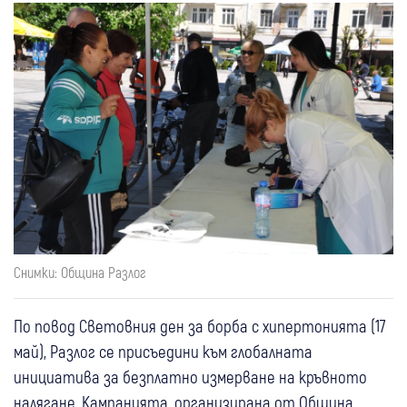
Снимки: Община Разлог
По повод Световния ден за борба с хипертонията (17
май), Разлог се присъедини към глобалната
инициатива за безплатно измерване на кръвното
налягане. Кампанията, организирана от Община