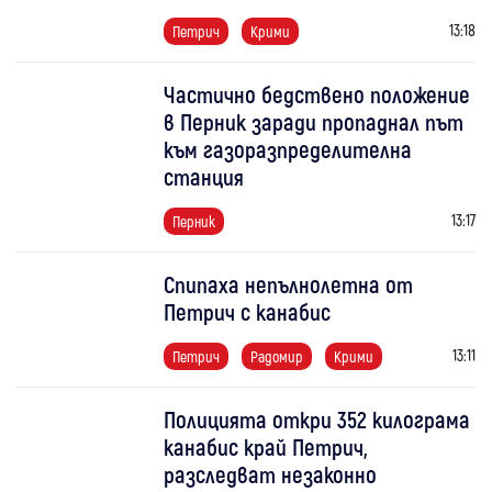
13:18
Петрич
Крими
Частично бедствено положение
в Перник заради пропаднал път
към газоразпределителна
станция
13:17
Перник
Спипаха непълнолетна от
Петрич с канабис
13:11
Петрич
Радомир
Крими
Полицията откри 352 килограма
канабис край Петрич,
разследват незаконно