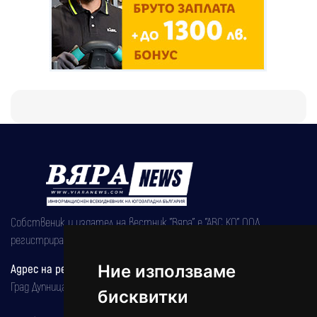
Собственик и издател на вестник "Вяра" е "АВС КО" ООД,
регистрирана на 08.05.2002 година.
Адрес на редакцията
Ние използваме
Град Дупница, ул.''Христо Ботев" 43
бисквитки