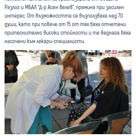
Разлог и МБАЛ “Д-р Асен Велев“, премина при засилен
интерес. От възможността се възползваха над 70
души, като при повече от 15 от тях бяха отчетени
притеснително високи стойности и те веднага бяха
насочени към лекари-специалисти.