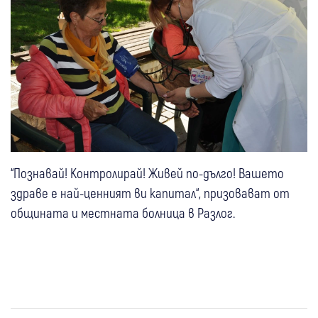
“Познавай! Контролирай! Живей по-дълго! Вашето
здраве е най-ценният ви капитал“, призовават от
общината и местната болница в Разлог.