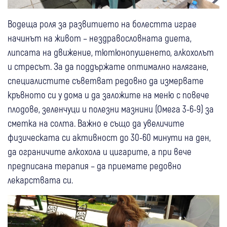
Водеща роля за развитието на болестта играе
начинът на живот – нездравословната диета,
липсата на движение, тютюнопушенето, алкохолът
и стресът. За да поддържате оптимално налягане,
специалистите съветват редовно да измервате
кръвното си у дома и да заложите на меню с повече
плодове, зеленчуци и полезни мазнини (Омега 3-6-9) за
сметка на солта. Важно е също да увеличите
физическата си активност до 30-60 минути на ден,
да ограничите алкохола и цигарите, а при вече
предписана терапия – да приемате редовно
лекарствата си.