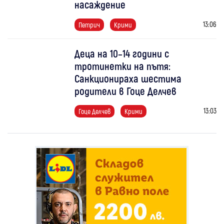
насаждение
13:06
Петрич
Крими
Деца на 10–14 години с
тротинетки на пътя:
Санкционираха шестима
родители в Гоце Делчев
13:03
Гоце Делчев
Крими