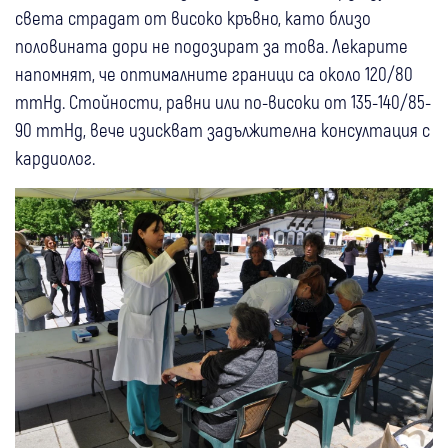
света страдат от високо кръвно, като близо
половината дори не подозират за това. Лекарите
напомнят, че оптималните граници са около 120/80
mmHg. Стойности, равни или по-високи от 135-140/85-
90 mmHg, вече изискват задължителна консултация с
кардиолог.