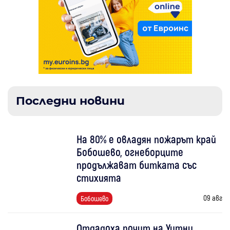
Последни новини
На 80% е овладян пожарът край
Бобошево, огнеборците
продължават битката със
стихията
09 авг
Бобошево
Отдадоха почит на Уитни