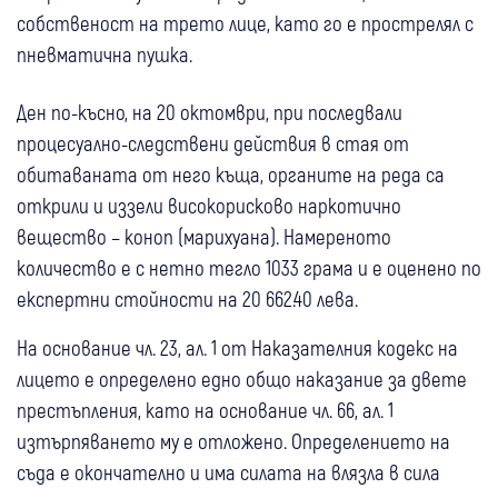
собственост на трето лице, като го е прострелял с
пневматична пушка.
Ден по-късно, на 20 октомври, при последвали
процесуално-следствени действия в стая от
обитаваната от него къща, органите на реда са
открили и иззели високорисково наркотично
вещество – коноп (марихуана). Намереното
количество е с нетно тегло 1033 грама и е оценено по
експертни стойности на 20 662.40 лева.
На основание чл. 23, ал. 1 от Наказателния кодекс на
лицето е определено едно общо наказание за двете
престъпления, като на основание чл. 66, ал. 1
изтърпяването му е отложено. Определението на
съда е окончателно и има силата на влязла в сила