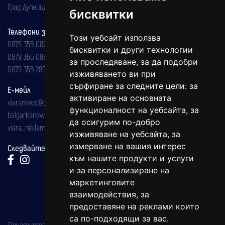
Град Дупница, ул.''Христо Ботев" 43
бисквитки
Телефони за реклама и абонаменти
Този уебсайт използва
0879 356 082
бисквитки и други технологии
0879 356 098
за проследяване, за да подобри
0879 356 289
изживяването ви при
сърфиране за следните цели:
за
Е-мейл
активиране на основната
viaranews@gmail.com
функционалност на уебсайта
,
за
balgarkanews@gmail.com
да осигурим по-добро
viara_reklama@mail.bg
изживяване на уебсайта
,
за
измерване на вашия интерес
Следвайте ни:
към нашите продукти и услуги
и за персонализиране на
маркетинговите
взаимодействия
,
за
предоставяне на реклами които
са по-подходящи за вас
.
Печатното издание на вестника е регистрирано в националния