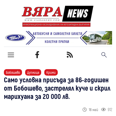
Бобошево
Дупница
Крими
Само условна присъда за 86-годишен
от Бобошево, застрелял куче и скрил
марихуана за 20 000 лв.
912
18 май