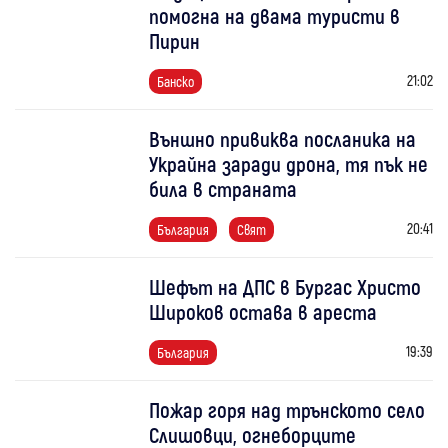
помогна на двама туристи в
Пирин
21:02
Банско
Външно привиква посланика на
Украйна заради дрона, тя пък не
била в страната
20:41
България
Свят
Шефът на ДПС в Бургас Христо
Широков остава в ареста
19:39
България
Пожар горя над трънското село
Слишовци, огнеборците