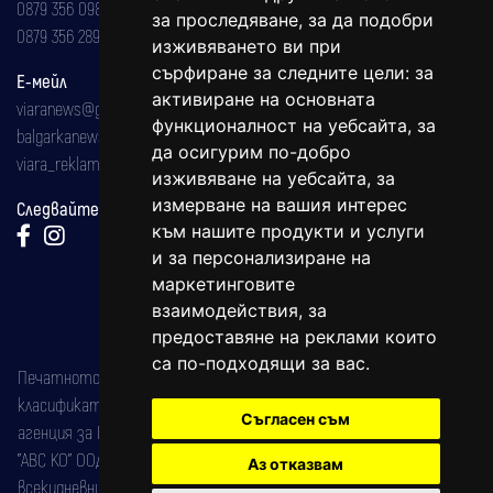
0879 356 098
за проследяване, за да подобри
0879 356 289
изживяването ви при
сърфиране за следните цели:
за
Е-мейл
активиране на основната
viaranews@gmail.com
функционалност на уебсайта
,
за
balgarkanews@gmail.com
да осигурим по-добро
viara_reklama@mail.bg
изживяване на уебсайта
,
за
измерване на вашия интерес
Следвайте ни:
към нашите продукти и услуги
и за персонализиране на
маркетинговите
взаимодействия
,
за
предоставяне на реклами които
са по-подходящи за вас
.
Печатното издание на вестника е регистрирано в националния
класификатор на печатните издания (Българска национална
Съгласен съм
агенция за ISSN) под номер: ISSN 1312-4722.
"АВС КО" ООД е притежател на марката: Вяра информационен
Аз отказвам
всекидневник на югозападна България, със свидетелство за марка