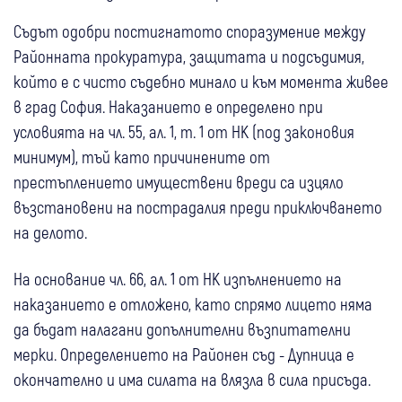
Съдът одобри постигнатото споразумение между
Районната прокуратура, защитата и подсъдимия,
който е с чисто съдебно минало и към момента живее
в град София. Наказанието е определено при
условията на чл. 55, ал. 1, т. 1 от НК (под законовия
минимум), тъй като причинените от
престъплението имуществени вреди са изцяло
възстановени на пострадалия преди приключването
на делото.
На основание чл. 66, ал. 1 от НК изпълнението на
наказанието е отложено, като спрямо лицето няма
да бъдат налагани допълнителни възпитателни
мерки. Определението на Районен съд - Дупница е
окончателно и има силата на влязла в сила присъда.