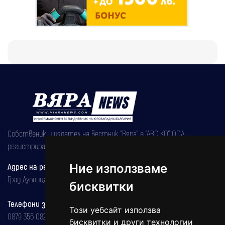
Собственик и издател на вестник "Вяра" е "АВС КО" ООД,
регистрирана на 08.05.2002 година.
Ние използваме
Адрес на редакцията
Град Дупница, ул.''Христо Ботев" 43
бисквитки
Телефони за реклама и абонаменти
Този уебсайт използва
0879 356 082
бисквитки и други технологии