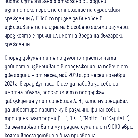
чието изтърпяване е отложено с 3 години
изпитателен срок, по отношение на израелския
гражданин Д. Г. Той се призна за виновен в
извършването на измама в особено големи размери,
чрез която е причинил имотна вреда на български
гражданин.
Според документите по делото, престъпната
дейност е извършвана в продължение на повече от
две години – от месец май 2019 г. до месец ноември
2021 г. в град Дупница. С цел да набави за себе си
имотна облага, подсъдимият е поддържал
заблуждение у потърпевшия А. Н., като му обещавал
да инвестира парите му в различни финансови и
трейдинг платформи (“F….“, “FX….“, “Motto…“ и “Kapital…“).
За целта жертвата му предала сумата от 9 000 евро,
която впоследствие е била присвоена.