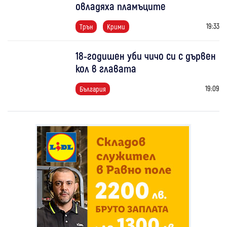
овладяха пламъците
19:33
Трън
Крими
18-годишен уби чичо си с дървен
кол в главата
19:09
България