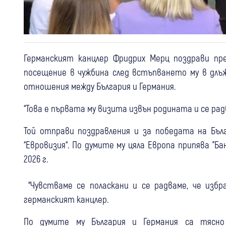
Германският канцлер Фридрих Мерц поздрави пр
посещение в чужбина след встъпването му в дл
отношения между България и Германия.
“Това е първата му визита извън родината и се радв
Той отправи поздравления и за победата на Бъл
“Евровизия“. По думите му цяла Европа припява "
2026 г.
“Чувстваме се поласкани и се радваме, че избр
германският канцлер.
По думите му България и Германия са тясно