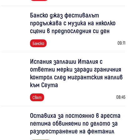
Банско джаз фестивалът
продължава с музика на няколко
сцени в предпоследния си ден
09:11
Банско
Испания заплаши Италия с
ответни мерки заради граничния
контрол след мигрантския наплив
към Сеута
08:45
Свят
Оставиха за постоянно в ареста
петима обвиняеми по делото за
разпространение на фентанил