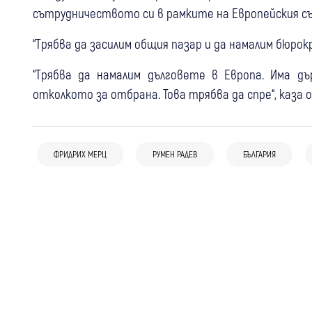
сътрудничеството си в рамките на Европейския съ
“Трябва да засилим общия пазар и да намалим бюрок
“Трябва да намалим дълговете в Европа. Има дъ
отколкото за отбрана. Това трябва да спре“, каза
07 авг
България
Свят
05 авг
Банско
06 авг
България
МВнР към Северна Македония: Ива
Кметът на Банско: Няма данни за
“Възраждане“: Управляващите
Михаилова трябва да получи достъп до
ФРИДРИХ МЕРЦ
РУМЕН РАДЕВ
БЪЛГАРИЯ
антисемитски инцидент, случаят не
предадоха находището “Хан Тервел“ на
необходимото лечение
бива да се използва за политически
Турция
внушения