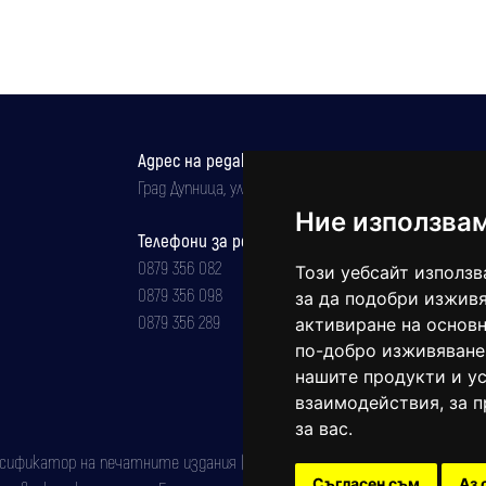
Адрес на редакцията
Град Дупница, ул.''Христо Ботев" 43
Ние използва
Телефони за реклама и абонаменти
0879 356 082
Този уебсайт използв
0879 356 098
за да подобри изживя
0879 356 289
активиране на основн
по-добро изживяване
нашите продукти и ус
взаимодействия
,
за 
за вас
.
фикатор на печатните издания (Българска национална агенция за ISSN)
Съгласен съм
Аз 