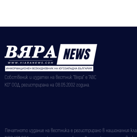
Собственик и издател на вестник "Вяра" е "АВС
КО" ООД, регистрирана на 08.05.2002 година.
Печатното издание на вестника е регистрирано в националния класи