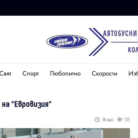
Свят
Спорт
Любопитно
Скорости
Из
 на “Евровизия“
513
18 май