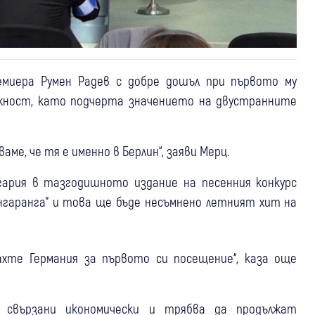
емиера Румен Радев с добре дошъл при първото му
ъжност, като подчерта значението на двустранните
аме, че тя е именно в Берлин“, заяви Мерц.
гария в тазгодишното издание на песенния конкурс
Бангаранга" и това ще бъде несъмнено летният хит на
ахте Германия за първото си посещение“, каза още
 свързани икономически и трябва да продължат