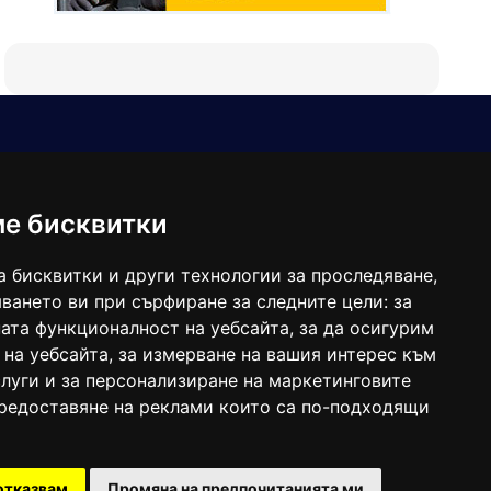
Е-мейл
Следвайте ни:
viaranews@gmail.com
balgarkanews@gmail.com
ме бисквитки
viara_reklama@mail.bg
а бисквитки и други технологии за проследяване,
ването ви при сърфиране за следните цели:
за
ата функционалност на уебсайта
,
за да осигурим
 на уебсайта
,
за измерване на вашия интерес към
луги и за персонализиране на маркетинговите
предоставяне на реклами които са по-подходящи
 под номер: ISSN 1312-4722.
отказвам
Промяна на предпочитанията ми