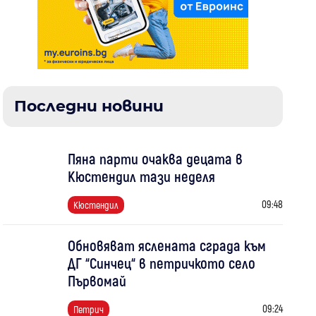
Последни новини
Пяна парти очаква децата в
Кюстендил тази неделя
09:48
Кюстендил
Обновяват яслената сграда към
ДГ “Синчец“ в петричкото село
Първомай
09:24
Петрич