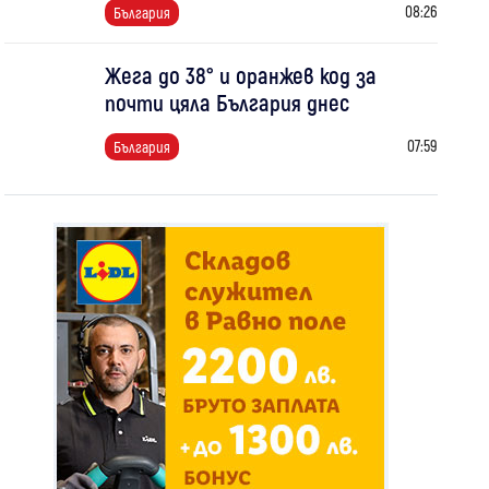
08:26
България
Жега до 38° и оранжев код за
почти цяла България днес
07:59
България