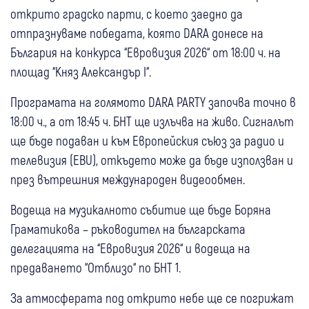
открито градско парти, с което заедно да
отпразнуваме победата, която DARA донесе на
България на конкурса “Евровизия 2026“ от 18:00 ч. на
площад “Княз Александър I“.
Програмата на голямото DARA PARTY започва точно в
18:00 ч., a oт 18:45 ч. БНТ ще излъчва на живо. Сигналът
ще бъде подаван и към Европейския съюз за радио и
телевизия (EBU), откъдето може да бъде използван и
през вътрешния международен видеообмен.
Водеща на музикалното събитие ще бъде Боряна
Граматикова – ръководител на българската
делегацията на “Евровизия 2026“ и водеща на
предаването “Отблизо“ по БНТ 1.
За атмосферата под открито небе ще се погрижат