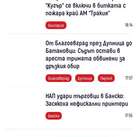
“Кугър“ се включи в битката с
пожара край АМ “Тракия“
18:14
България
От Благоевград през Дупница до
Батановци: Съдът остави в
ареста тримата обвинени за
дръзкия обир
17:57
Благоевград
Дупница
Перник
НАП удари търговци в Банско:
Засякоха нефискални принтери
17:55
Банско