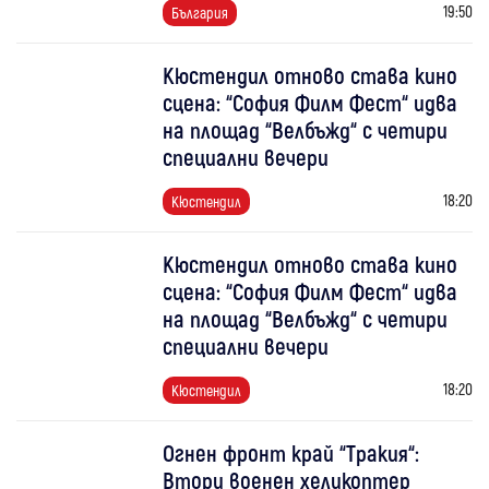
19:50
България
Кюстендил отново става кино
сцена: “София Филм Фест“ идва
на площад “Велбъжд“ с четири
специални вечери
18:20
Кюстендил
Кюстендил отново става кино
сцена: “София Филм Фест“ идва
на площад “Велбъжд“ с четири
специални вечери
18:20
Кюстендил
Огнен фронт край “Тракия“:
Втори военен хеликоптер