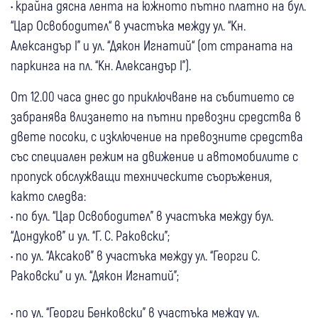
• крайна дясна лента на южното пътно платно на бул.
“Цар Освободител“ в участъка между ул. “Кн.
Александър I” и ул. “Дякон Игнатий“ (от страната на
паркинга на пл. “Кн. Александър I”).
От 12.00 часа днес до приключване на събитието се
забранява влизането на пътни превозни средства в
двете посоки, с изключение на превозните средства
със специален режим на движение и автомобилите с
пропуск обслужващи техническите съоръжения,
както следва:
• по бул. “Цар Освободител” в участъка между бул.
“Дондуков” и ул. “Г. С. Раковски”;
• по ул. “Аксаков” в участъка между ул. “Георги С.
Раковски” и ул. “Дякон Игнатий”;
• по ул. “Георги Бенковски” в участъка между ул.