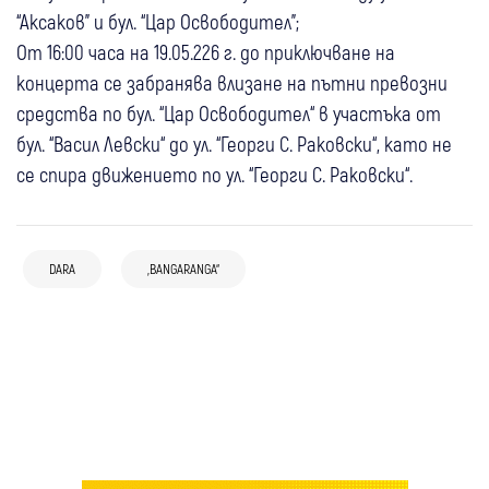
“Аксаков” и бул. “Цар Освободител”;
От 16:00 часа на 19.05.226 г. до приключване на
концерта се забранява влизане на пътни превозни
средства по бул. “Цар Освободител“ в участъка от
бул. “Васил Левски“ до ул. “Георги С. Раковски“, като не
се спира движението по ул. “Георги С. Раковски“.
04 юни
Любопитно
06 юни
Любопитно
Филип Киркоров: Благодарение на мен
Дара пред Би Би Си: Психичното ми здраве
22 май
България
DARA
„BANGARANGA“
България не само участва, но и спечели
беше на ръба преди "Евровизия"
20 май
Брезник
Любопитно
28 май
Bangaranga в Министерски съвет:
България
Любопитно
“Евровизия“
21 май
Архимандрит Никанор от Гигинския
Свят
Любопитно
Премиерът Радев посрещна DARA с
DARA става почетен гражданин на София
манастир скочи в защита на
Скандал след “Евровизия“: Шефът на
огромен букет и благодарност
“Bangaranga“: Църквата готова ли е да
“Телерадио - Молдова“ подаде оставка
върне парите на “сатанистите“?