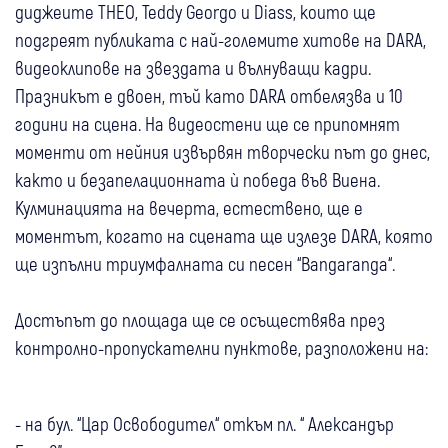
диджеите THEO, Teddy Georgo и Diass, които ще
подгреят публиката с най-големите хитове на DARA,
видеоклипове на звездата и вълнуващи кадри.
Празникът е двоен, тъй като DARA отбелязва и 10
години на сцена. На видеостени ще се припомнят
моменти от нейния извървян творчески път до днес,
както и безапелационната ѝ победа във Виена.
Кулминацията на вечерта, естествено, ще е
моментът, когато на сцената ще излезе DARA, която
ще изпълни триумфалната си песен “Bangaranga“.
Достъпът до площада ще се осъществява през
контролно-пропускателни пунктове, разположени на:
- на бул. “Цар Освободител“ откъм пл. “ Александър