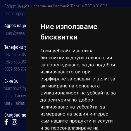
Собственик и издател на вестник "Вяра" е "АВС КО" ООД,
регистрирана на 08.05.2002 година.
Ние използваме
Адрес на редакцията
Град Дупница, ул.''Христо Ботев" 43
бисквитки
Телефони за реклама и абонаменти
Този уебсайт използва
0879 356 082
бисквитки и други технологии
0879 356 098
за проследяване, за да подобри
0879 356 289
изживяването ви при
сърфиране за следните цели:
за
Е-мейл
активиране на основната
viaranews@gmail.com
функционалност на уебсайта
,
за
balgarkanews@gmail.com
да осигурим по-добро
viara_reklama@mail.bg
изживяване на уебсайта
,
за
измерване на вашия интерес
Следвайте ни:
към нашите продукти и услуги
и за персонализиране на