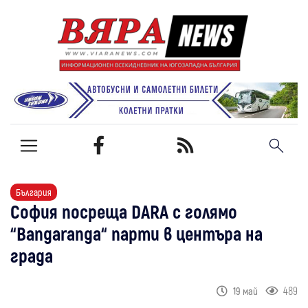
България
София посреща DARA с голямо
“Bangaranga“ парти в центъра на
града
489
19 май