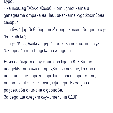
Буров”
- на площад “Желю Желев“ – от източната и
западната страна на Националната художествена
галерия;
- на бул. “Цар Освободител“ преди кръстовището с ул.
“Бенковски“;
- на ул. “Княз Александър I“ при кръстовището с ул.
“Съборна“ и при Градската градина.
Няма да бъдат допускани граждани във видимо
неадекватно или нетрезво състояние, както и
носещи огнестрелно оръжие, опасни предмети,
пиротехника или летящи фенери. Няма да се
разрешава снимане с дронове.
За реда ще следят служители на СДВР.