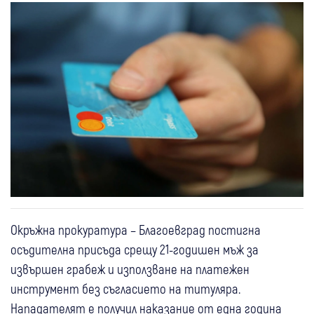
Окръжна прокуратура – Благоевград постигна
осъдителна присъда срещу 21-годишен мъж за
извършен грабеж и използване на платежен
инструмент без съгласието на титуляра.
Нападателят е получил наказание от една година