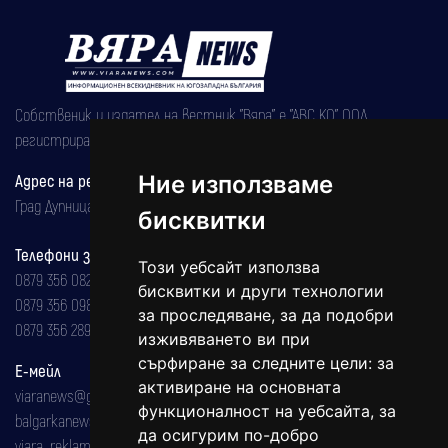
Собственик и издател на вестник "Вяра" е "АВС КО" ООД,
регистрирана на 08.05.2002 година.
Ние използваме
Адрес на редакцията
Град Дупница, ул.''Христо Ботев" 43
бисквитки
Телефони за реклама и абонаменти
Този уебсайт използва
0879 356 082
бисквитки и други технологии
0879 356 098
за проследяване, за да подобри
0879 356 289
изживяването ви при
сърфиране за следните цели:
за
Е-мейл
активиране на основната
viaranews@gmail.com
функционалност на уебсайта
,
за
balgarkanews@gmail.com
да осигурим по-добро
viara_reklama@mail.bg