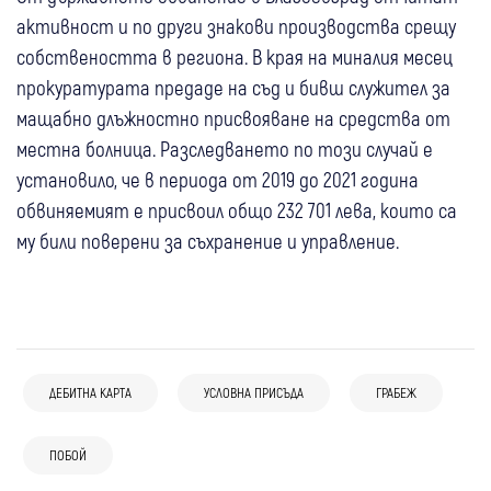
активност и по други знакови производства срещу
собствеността в региона. В края на миналия месец
прокуратурата предаде на съд и бивш служител за
мащабно длъжностно присвояване на средства от
местна болница. Разследването по този случай е
установило, че в периода от 2019 до 2021 година
обвиняемият е присвоил общо 232 701 лева, които са
му били поверени за съхранение и управление.
ДЕБИТНА КАРТА
УСЛОВНА ПРИСЪДА
ГРАБЕЖ
05 авг
България
06 авг
Ботевград
Крими
07 авг
Петрич
Крими
05 авг
Трън
ПОБОЙ
Крими
37-годишен мъж почина след жесток
Задържаха мъж за побой над жената, с
Задържаха домашен насилник от Петрич
Още преди грабежа: Непълнолетните от