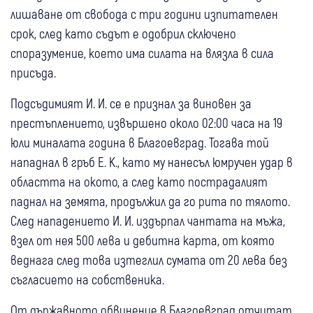
лишаване от свобода с три години изпитателен
срок, след като съдът е одобрил сключено
споразумение, което има силата на влязла в сила
присъда.
Подсъдимият И. И. се е признал за виновен за
престъплението, извършено около 02:00 часа на 19
юли миналата година в Благоевград. Тогава той
нападнал в гръб Е. К., като му нанесъл юмручен удар в
областта на окото, а след като пострадалият
паднал на земята, продължил да го рита по тялото.
След нападението И. И. издърпал чантата на мъжа,
взел от нея 500 лева и дебитна карта, от която
веднага след това изтеглил сумата от 20 лева без
съгласието на собственика.
От държавното обвинение в Благоевград отчитат