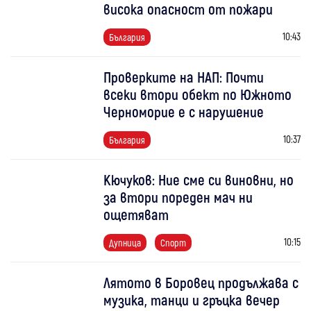
висока опасност от пожари
10:43
България
Проверките на НАП: Почти
всеки втори обект по Южното
Черноморие е с нарушение
10:37
България
Кючуков: Ние сме си виновни, но
за втори пореден мач ни
ощетяват
10:15
Дупница
Спорт
Лятото в Боровец продължава с
музика, танци и гръцка вечер