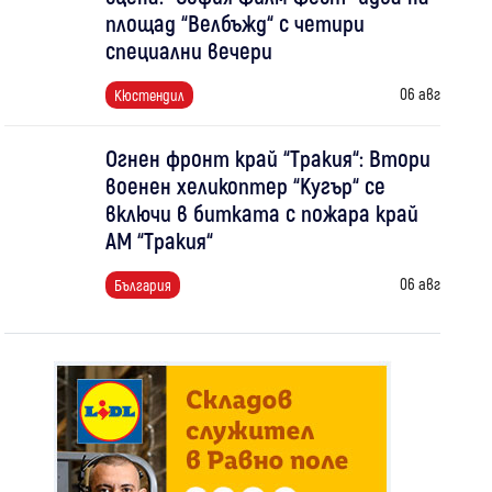
площад “Велбъжд“ с четири
специални вечери
06 авг
Кюстендил
Огнен фронт край “Тракия“: Втори
военен хеликоптер “Кугър“ се
включи в битката с пожара край
АМ “Тракия“
06 авг
България