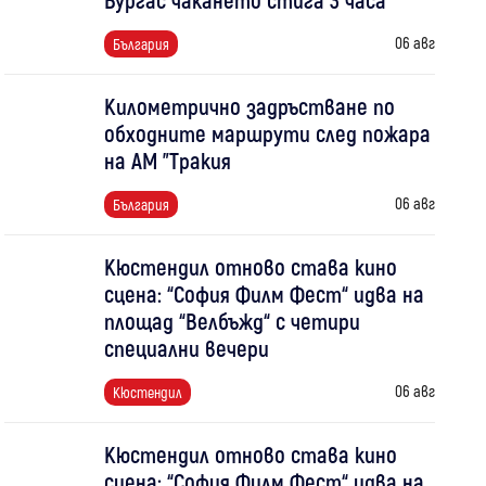
06 авг
България
Километрично задръстване по
обходните маршрути след пожара
на АМ "Тракия
06 авг
България
Кюстендил отново става кино
сцена: “София Филм Фест“ идва на
площад “Велбъжд“ с четири
специални вечери
06 авг
Кюстендил
Кюстендил отново става кино
сцена: “София Филм Фест“ идва на