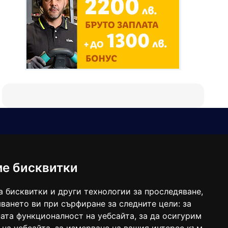
Е-мейл
Следвайте ни:
viaranews@gmail.com
balgarkanews@gmail.com
ме бисквитки
viara_reklama@mail.bg
а бисквитки и други технологии за проследяване,
ването ви при сърфиране за следните цели:
за
ата функционалност на уебсайта
,
за да осигурим