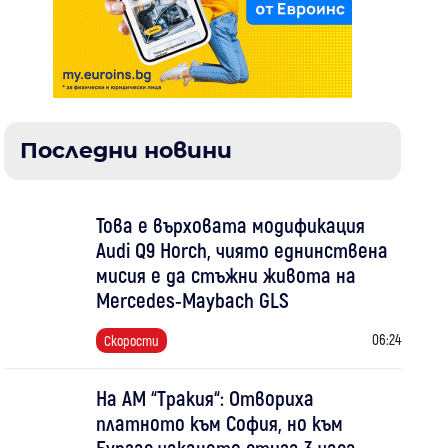
Последни новини
Това е върховата модификация
Audi Q9 Horch, чиято еднинствена
мисия е да стъжни живота на
Mercedes-Maybach GLS
06:24
Скорости
На АМ “Тракия“: Отвориха
платното към София, но към
Бургас чакането стига 3 часа