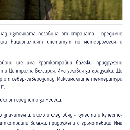
, над източната половина от страната - предимно
ъобщи Националният институт по метеорология и
айони ще има краткотрайни валежи, придружени
 и Централна България. Има условия за градушки. Ще
тър от север-северозапад. Максималните температури
1°.
ско от средното за месеца.
значителна, около и след обяд - купеста и купесто-
аткотрайни валежи, придружени с гръмотевици. Има