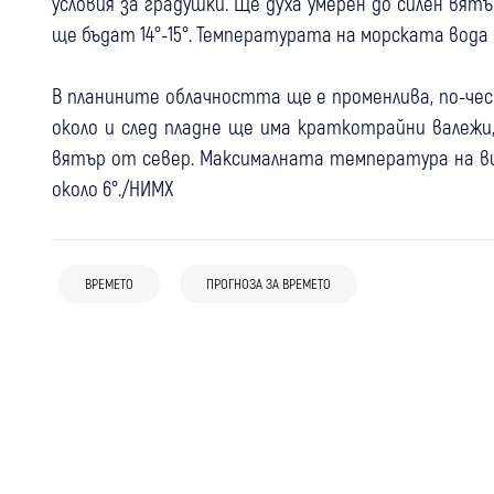
условия за градушки. Ще духа умерен до силен вя
ще бъдат 14°-15°. Температурата на морската вода е
В планините облачността ще е променлива, по-чес
около и след пладне ще има краткотрайни валежи,
вятър от север. Максималната температура на вис
около 6°./НИМХ
05 авг
България
06 авг
Благоевград
Кюстендил
България
Жълт код за опасно високи
Опасни горещини: Оранжев код за
03 авг
България
температури в областите Кюстендил
областите Кюстендил, Благоевград и
ВРЕМЕТО
ПРОГНОЗА ЗА ВРЕМЕТО
Жегата настъпва: До 43 градуса в
и Благоевград, температурите скачат
още шест области
България, долината на Струма сред
до 38 градуса
най-горещите райони