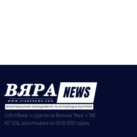
Собственик и издател на вестник "Вяра" е "АВС
КО" ООД, регистрирана на 08.05.2002 година.