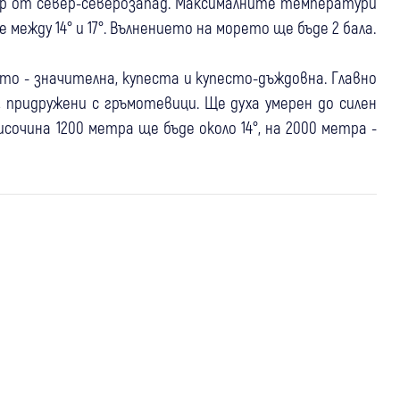
тър от север-северозапад. Максималните температури
 между 14° и 17°. Вълнението на морето ще бъде 2 бала.
то - значителна, купеста и купесто-дъждовна. Главно
 придружени с гръмотевици. Ще духа умерен до силен
очина 1200 метра ще бъде около 14°, на 2000 метра -
04 авг
България
06 авг
България
03 авг
България
Жълт код за опасни горещини в по-
Внимание: Жълт код за горещини в
Жълт код за горещини в пет области
голямата част от страната във
почти цяла България
на България в понеделник, живакът ще
вторник
стигне 36 градуса