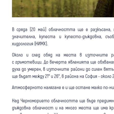
В сряда (20 май) облачността ще е разкъсана
значителна, купеста и купесто-дъждовна, с
хидрология (НИМХ).
Около и след обяд на места в източните р
с гръмотевици. До вечерта явленията ще обхванат
духа до умерен, в източните райони до силен вя
ще бъдат между 21° и 26°, в района на София - около 2
Атмосферното налягане е и ще остане малко по-ни
Над Черноморието облачността ще бъде предимно 
дъждовна облачност и на много места ще има кр