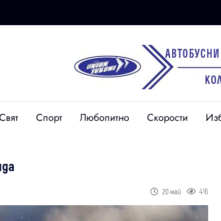
Свят
Спорт
Любопитно
Скорости
Из
яда
416
20 май