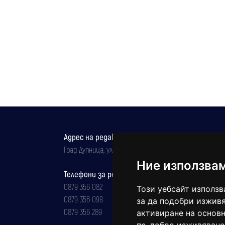
Адрес на редакцията
Град Дупница, ул.''Христо Ботев" 43
Ние използва
Телефони за реклама и абонаменти
0879 356 082
Този уебсайт използв
0879 356 098
за да подобри изживя
0879 356 289
активиране на основн