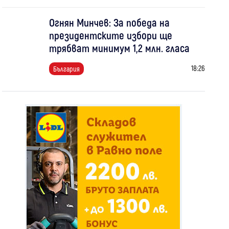
Огнян Минчев: За победа на
президентските избори ще
трябват минимум 1,2 млн. гласа
18:26
България