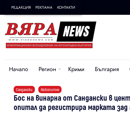
РЕДАКЦИЯ
РЕКЛАМА
КОНТАКТИ
Начало
Регион
Крими
България
Сандански
Любопитно
Бос на винарна от Сандански в центъ
опитал да регистрира марката зад 