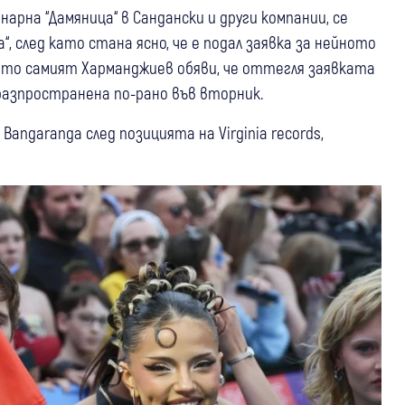
арна “Дамяница“ в Сандански и други компании, се
“, след като стана ясно, че е подал заявка за нейното
ато самият Харманджиев обяви, че оттегля заявката
, разпространена по-рано във вторник.
angaranga след позицията на Virginia records,