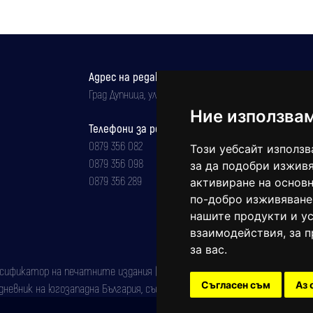
Адрес на редакцията
Град Дупница, ул.''Христо Ботев" 43
Ние използва
Телефони за реклама и абонаменти
0879 356 082
Този уебсайт използв
0879 356 098
за да подобри изживя
0879 356 289
активиране на основн
по-добро изживяване
нашите продукти и ус
взаимодействия
,
за 
за вас
.
фикатор на печатните издания (Българска национална агенция за ISSN)
Съгласен съм
Аз 
евник на югозападна България, със свидетелство за марка рег. номер: 