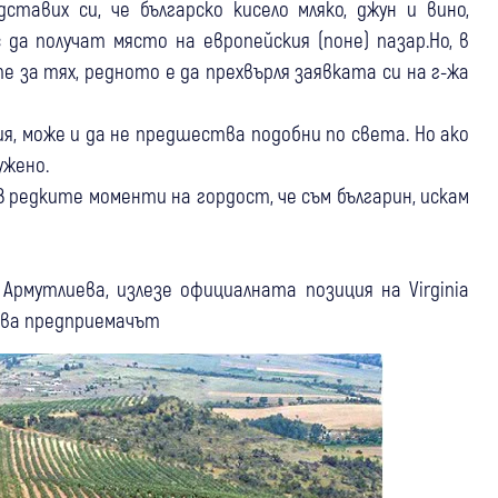
тавих си, че българско кисело мляко, джун и вино,
 да получат място на европейския (поне) пазар.Но, в
за тях, редното е да прехвърля заявката си на г-жа
ия, може и да не предшества подобни по света. Но ако
ужено.
В редките моменти на гордост, че съм българин, искам
 Армутлиева, излезе официалната позиция на Virginia
очва предприемачът