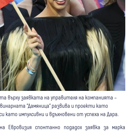
вата върху заявката на управителя на компанията –
винарната “Дамяница“ развива и проекти като
си като импулсивни и вдъхновени от успеха на Дара.
на Евровизия спонтанно подадох заявка за марка