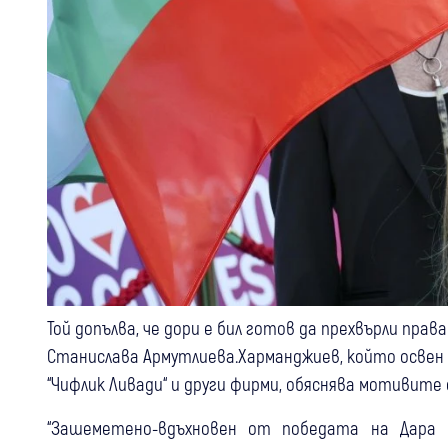
Той допълва, че дори е бил готов да прехвърли пра
Станислава Армутлиева.Харманджиев, който освен 
“Чифлик Ливади“ и други фирми, обяснява мотивите 
“Зашеметено-вдъхновен от победата на Дара 