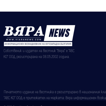
Собственик и издател на вестник "Вяра" е "АВС
КО" ООД, регистрирана на 08.05.2002 година.
Печатното издание на вестника е регистрирано в националния класи
"АВС КО" ООД е притежател на марката: Вяра информационен всекидн