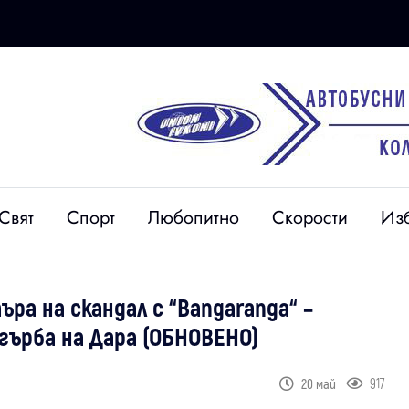
Свят
Спорт
Любопитно
Скорости
Из
ра на скандал с “Bangaranga“ –
гърба на Дара (ОБНОВЕНО)
917
20 май