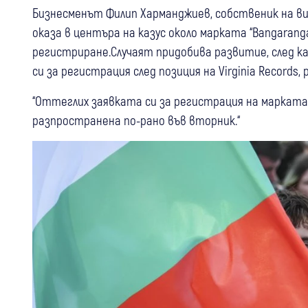
Бизнесменът Филип Харманджиев, собственик на вин
оказа в центъра на казус около марката “Bangaranga
регистриране.Случаят придобива развитие, след к
си за регистрация след позиция на Virginia Records
“Оттеглих заявката си за регистрация на марката B
разпространена по-рано във вторник.“