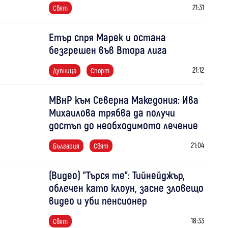
21:31
Свят
Етър спря Марек и остана
безгрешен във Втора лига
21:12
Дупница
Спорт
МВнР към Северна Македония: Ива
Михаилова трябва да получи
достъп до необходимото лечение
21:04
България
Свят
(Видео) "Търся те": Тийнейджър,
облечен като клоун, засне зловещо
видео и уби пенсионер
18:33
Свят