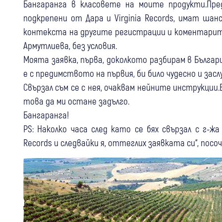
Бангаранга в класовете на моите продукти.Предс
подкрепени от Дара и Virginia Records, имат шанс
контекста на другите регистрации и коментарите 
Армутлиева, без условия.
Моята заявка, първа, доколкото разбирам в Българ
е с предимството на първия, би било чудесно и засл
Свързал съм се с нея, очаквам нейните инструкции.
това да ми остане задълго.
Бангаранга!
PS: Наколко часа след като се бях свързал с г-жа
Records и следвайки я, оттеглих заявката си“, пос