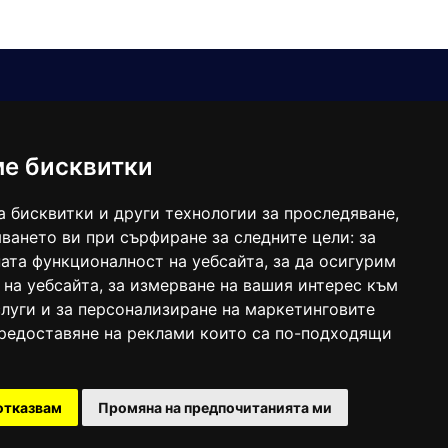
Е-мейл
Следвайте ни:
viaranews@gmail.com
balgarkanews@gmail.com
ме бисквитки
viara_reklama@mail.bg
а бисквитки и други технологии за проследяване,
ването ви при сърфиране за следните цели:
за
ата функционалност на уебсайта
,
за да осигурим
 на уебсайта
,
за измерване на вашия интерес към
луги и за персонализиране на маркетинговите
предоставяне на реклами които са по-подходящи
 под номер: ISSN 1312-4722.
отказвам
Промяна на предпочитанията ми
47857/11.05.2004 година.