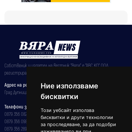
Собственик и издател на вестник "Вяра" е "АВС КО" ООД,
регистрирана на 08.05.2002 година.
Адрес на редакцията
Ние използваме
Град Дупница, ул.''Христо Ботев" 43
бисквитки
Телефони за реклама и абонаменти
Този уебсайт използва
0879 356 082
бисквитки и други технологии
0879 356 098
за проследяване, за да подобри
0879 356 289
изживяването ви при