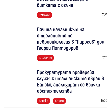
битката с огъня
17:22
Самоков
Почина началникът на
отделението по
невроонкология в "Пирогов" доц.
Георги Поптодоров
17:11
България
Прокуратурата проверява
случая с италианските евреи в
Банско, анализират се всички
обстоятелства
17:00
Банско
Крими