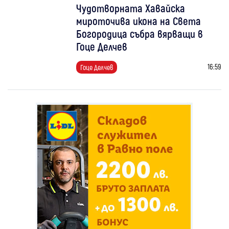
Чудотворната Хавайска
мироточива икона на Света
Богородица събра вярващи в
Гоце Делчев
16:59
Гоце Делчев