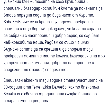
уважение към жителите на село Крушовица и
специални благодарности към кмета за поканата за
втора поредна година да бъда част от журито.
Забавлявахме се искрено, създадохме прекрасни
спомени и още веднъж доказахме, че когато хората
са събрани с настроение и добро сърце, се случват
най-красивите неща. Радвам се също, че имах
възможността да се срещна и да споделя този
прекрасен момент с моите колеги. Благодаря и на тях
за приятната компания, доброто настроение и
споделените емоции“, сподели той.
Специален акцент тази година стана участието на
90-годишната Теменужка Белчева, която впечатли
всички със своята традиционна сладка баница по
стара семейна рецепта.