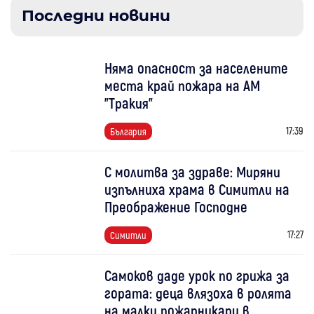
Последни новини
Няма опасност за населените
места край пожара на АМ
"Тракия"
17:39
България
С молитва за здраве: Миряни
изпълниха храма в Симитли на
Преображение Господне
17:27
Симитли
Самоков даде урок по грижа за
гората: деца влязоха в ролята
на малки пожарникари в