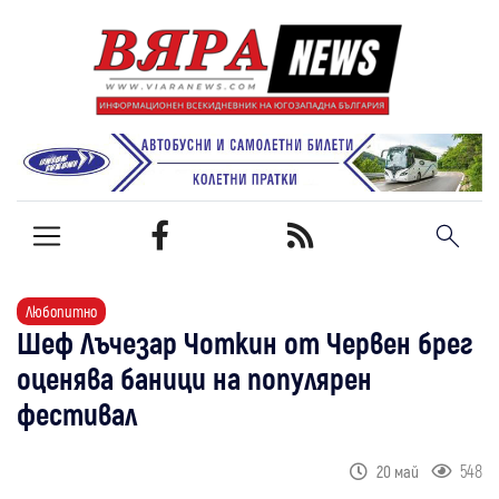
Любопитно
Шеф Лъчезар Чоткин от Червен брег
оценява баници на популярен
фестивал
548
20 май