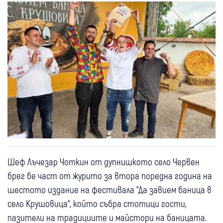
Шеф Лъчезар Чоткин от дупнишкото село Червен
брег бе част от журито за втора поредна година на
шестото издание на фестивала “Да завием баница в
село Крушовица“, който събра стотици гости,
пазители на традициите и майстори на баницата.