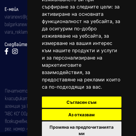
сърфиране за следните цели:
за
Е-мейл
активиране на основната
viaranews@gmail.com
функционалност на уебсайта
,
за
balgarkanews@gmail.com
да осигурим по-добро
viara_reklama@mail.bg
изживяване на уебсайта
,
за
измерване на вашия интерес
Следвайте ни:
към нашите продукти и услуги
и за персонализиране на
маркетинговите
взаимодействия
,
за
предоставяне на реклами които
са по-подходящи за вас
.
Печатното издание на вестника е регистрирано в националния
класификатор на печатните издания (Българска национална
Съгласен съм
агенция за ISSN) под номер: ISSN 1312-4722.
"АВС КО" ООД е притежател на марката: Вяра информационен
Аз отказвам
всекидневник на югозападна България, със свидетелство за марка
Промяна на предпочитанията
рег. номер: 47857/11.05.2004 година.
ми