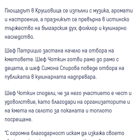
Площадът в Крушовица се изпълни с музика, аромати
и настроение, а празникът се превърна в истинско
тържество на българския дух, фолклор и кулинарно
наследство.
Шеф Патрицио застана начело на отбора на
кметовете. Шеф Чоткин готви рамо до рамо с
децата, а шеф Симона Спирова поведе отбора на
публиката в кулинарната надпревара.
Шеф Чоткин сподели, че за него участието е чест и
удоволствие, като благодари на организаторите и
на кмета на селото за поканата и топлото
посрещане.
“С огромна благодарност искам да изкажа своето