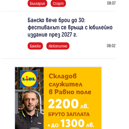
08:07
България
Спорт
Банско вече брои до 30:
фестивалът се връща с юбилейно
издание през 2027 г.
08:02
Банско
Любопитно