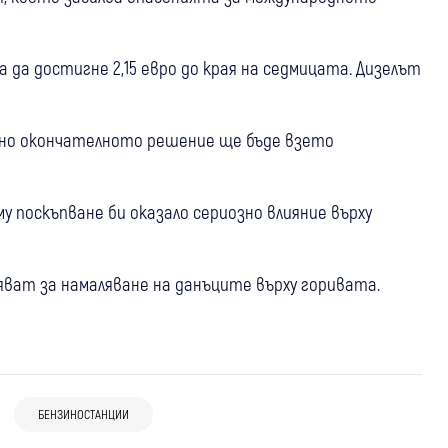
ва да достигне 2,15 евро до края на седмицата. Дизелът
 но окончателното решение ще бъде взето
 поскъпване би оказало сериозно влияние върху
ат за намаляване на данъците върху горивата.
05 авг
Петрич
Кюстендил
Крими
05 авг
България
Свят
Петричанин ще лежи 10 години в
Издирват българка и сина ѝ за
гръцки затвор за каналджийство –
убийство в Гърция: Откриха тялото на
БЕНЗИНОСТАНЦИИ
03 авг
Свят
съдът в Кюстендил разреши
жертвата във фризер