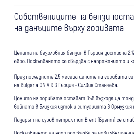
Собствениците на бензиноста
на данъците върху горивата
Цената на безоловния бензин в Гърция достигна 2,12
евро. Поскъпването се свързва с напрежението и к
През последните 2,5 месеца цените на горивата с
на Bulgaria ON AIR в Гърция - Силвия Станчева.
Цените на горивата остават във възходяща тенде
войната в Близкия изток и ситуацията в Ормузкия 
Пазарът на суров петрол тип Brent (Брент) се стаби
Поскъпването на едро подсказва за нови увеличен