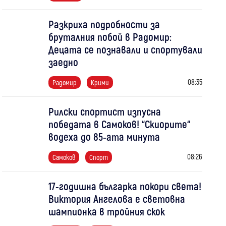
Разкриха подробности за
бруталния побой в Радомир:
Децата се познавали и спортували
заедно
08:35
Радомир
Крими
Рилски спортист изпусна
победата в Самоков! “Скиорите“
водеха до 85-ата минута
08:26
Самоков
Спорт
17-годишна българка покори света!
Виктория Ангелова е световна
шампионка в тройния скок