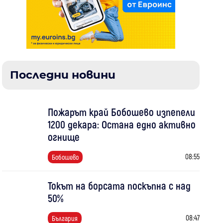
Последни новини
Пожарът край Бобошево изпепели
1200 декара: Остана едно активно
огнище
08:55
Бобошево
Токът на борсата поскъпна с над
50%
08:47
България