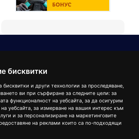
Е-мейл
Следвайте ни:
viaranews@gmail.com
balgarkanews@gmail.com
ме бисквитки
viara_reklama@mail.bg
а бисквитки и други технологии за проследяване,
ването ви при сърфиране за следните цели:
за
ата функционалност на уебсайта
,
за да осигурим
 на уебсайта
,
за измерване на вашия интерес към
луги и за персонализиране на маркетинговите
предоставяне на реклами които са по-подходящи