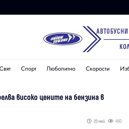
Свят
Спорт
Любопитно
Скорости
Из
лва високо цените на бензина в
460
20 май