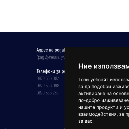
Продължаващите пожари в Гърция
предаването му
предизвикаха нови евакуации
Адрес на редакцията
Град Дупница, ул.''Христо Ботев" 43
Ние използва
Телефони за реклама и абонаменти
0879 356 082
Този уебсайт използв
0879 356 098
за да подобри изживя
0879 356 289
активиране на основн
по-добро изживяване
нашите продукти и ус
взаимодействия
,
за 
за вас
.