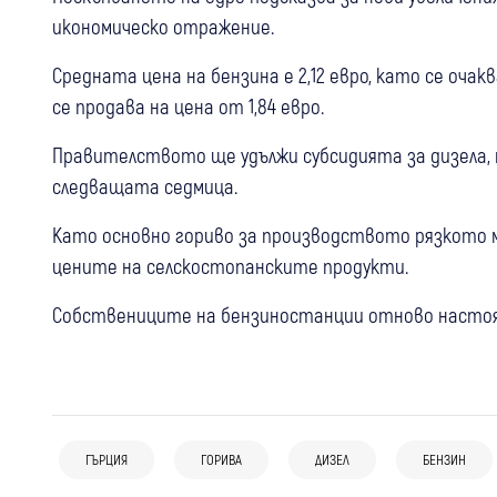
икономическо отражение.
Средната цена на бензина е 2,12 евро, като се очак
се продава на цена от 1,84 евро.
Правителството ще удължи субсидията за дизела,
следващата седмица.
Като основно гориво за производството рязкото му
цените на селскостопанските продукти.
Собствениците на бензиностанции отново настояв
09 авг
Свят
05 авг
България
Свят
Огнен 9 август на Балканите: 23
04 авг
Свят
Горещата вълна връхлетя Балканите:
пожара за 24 часа в Албания, 1500 ха
ГЪРЦИЯ
ГОРИВА
ДИЗЕЛ
БЕНЗИН
Схема за 800 000 евро: Гръцки власти
Червени кодове, пожари и
засегнати в Сърбия