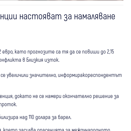
нции настояват за намаляване
 евро, като прогнозите са тя да се повиши до 2,15
онфликта в Близкия изток.
а се увеличили значително, информиракореспондентът
нция, докато не се намери окончателно решение за
проток.
лизира над 110 долара за барел.
ия, което засилва опасенията за международното