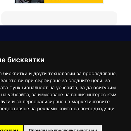
Е-мейл
Следвайте ни:
viaranews@gmail.com
balgarkanews@gmail.com
ме бисквитки
viara_reklama@mail.bg
а бисквитки и други технологии за проследяване,
ването ви при сърфиране за следните цели:
за
ата функционалност на уебсайта
,
за да осигурим
 на уебсайта
,
за измерване на вашия интерес към
луги и за персонализиране на маркетинговите
предоставяне на реклами които са по-подходящи
 под номер: ISSN 1312-4722.
отказвам
Промяна на предпочитанията ми