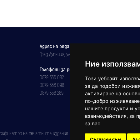
Адрес на редакцията
Град Дупница, ул.''Христо Ботев" 43
Ние използва
Телефони за реклама и абонаменти
0879 356 082
Този уебсайт използв
0879 356 098
за да подобри изживя
0879 356 289
активиране на основн
по-добро изживяване
нашите продукти и ус
взаимодействия
,
за 
за вас
.
фикатор на печатните издания (Българска национална агенция за ISSN)
Съгласен съм
Аз 