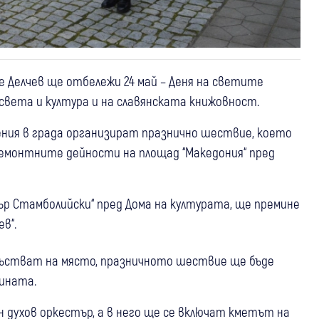
 Делчев ще отбележи 24 май – Деня на светите
освета и култура и на славянската книжовност.
ения в града организират празнично шествие, което
ремонтните дейности на площад “Македония“ пред
дър Стамболийски“ пред Дома на културата, ще премине
ев“.
исъстват на място, празничното шествие ще бъде
ината.
духов оркестър, а в него ще се включат кметът на