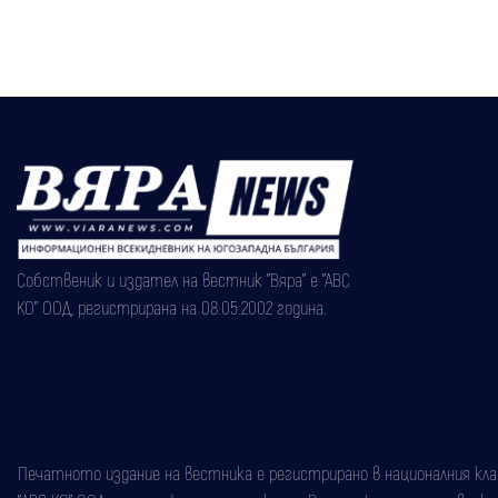
Собственик и издател на вестник "Вяра" е "АВС
КО" ООД, регистрирана на 08.05.2002 година.
Печатното издание на вестника е регистрирано в националния класи