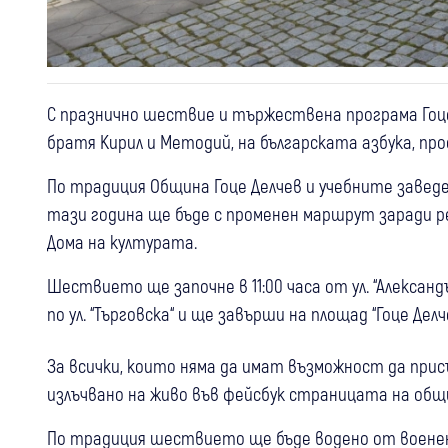
С празнично шествие и тържествена програма Гоце
братя Кирил и Методий, на българската азбука, пр
По традиция Община Гоце Делчев и учебните завед
тази година ще бъде с променен маршрут заради 
Дома на културата.
Шествието ще започне в 11:00 часа от ул. “Алексан
по ул. “Търговска“ и ще завърши на площад “Гоце Делч
За всички, които няма да имат възможност да пр
излъчвано на живо във фейсбук страницата на общ
По традиция шествието ще бъде водено от военен 