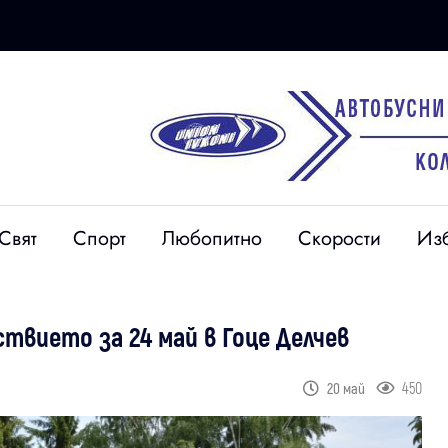
Свят
Спорт
Любопитно
Скорости
Из
твието за 24 май в Гоце Делчев
450
20 май