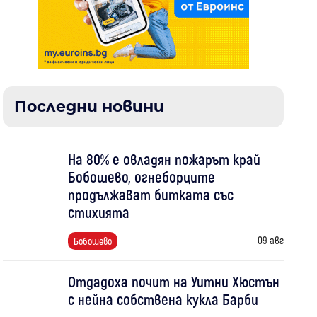
Последни новини
На 80% е овладян пожарът край
Бобошево, огнеборците
продължават битката със
стихията
09 авг
Бобошево
Отдадоха почит на Уитни Хюстън
с нейна собствена кукла Барби