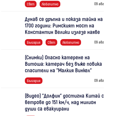
09 авг
Свят
Любопитно
Дунав се дръпна и показа тайна на
1700 години: Римският мост на
Константин Велики излезе наяве
09 авг
България
Свят
Любопитно
(Снимки) Опасно катерене на
Витоша: катерач без въже повика
спасители на "Малкия Винкел"
09 авг
България
(Видео) "Долфин" достигна Китай с
ветрове до 151 км/ч, над милион
души са евакуирани