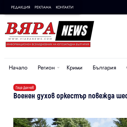
РЕДАКЦИЯ
РЕКЛАМА
КОНТАКТИ
Начало
Регион
Крими
България
Гоце Делчев
Военен духов оркестър повежда шес