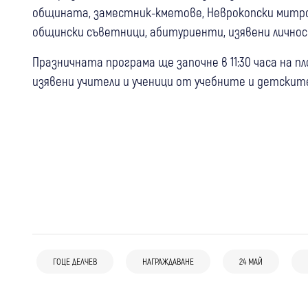
общината, заместник-кметове, Неврокопски митр
общински съветници, абитуриенти, изявени личност
Празничната програма ще започне в 11:30 часа на п
изявени учители и ученици от учебните и детскит
05 авг
Самоков
Боровец празнува 130 години с музика,
02 авг
Благоевград
03 авг
Хаджидимово
спорт и забавления за цялото
ГОЦЕ ДЕЛЧЕВ
НАГРАЖДАВАНЕ
24 МАЙ
Благоевград почита 123 години от
Умъртвиха 220 овце и кози заради
семейство
Илинденско-Преображенското
огнище на шарка в село Тешово
въстание