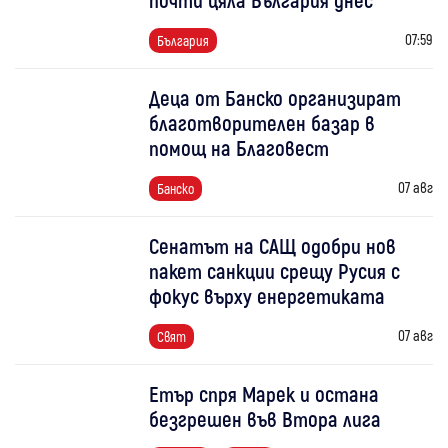
07:59
България
Деца от Банско организират
благотворителен базар в
помощ на Благовест
07 авг
Банско
Сенатът на САЩ одобри нов
пакет санкции срещу Русия с
фокус върху енергетиката
07 авг
Свят
Етър спря Марек и остана
безгрешен във Втора лига