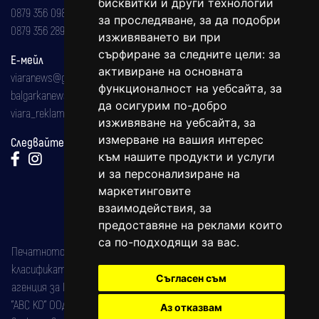
бисквитки и други технологии
0879 356 098
за проследяване, за да подобри
0879 356 289
изживяването ви при
сърфиране за следните цели:
за
Е-мейл
активиране на основната
viaranews@gmail.com
функционалност на уебсайта
,
за
balgarkanews@gmail.com
да осигурим по-добро
viara_reklama@mail.bg
изживяване на уебсайта
,
за
измерване на вашия интерес
Следвайте ни:
към нашите продукти и услуги
и за персонализиране на
маркетинговите
взаимодействия
,
за
предоставяне на реклами които
са по-подходящи за вас
.
Печатното издание на вестника е регистрирано в националния
класификатор на печатните издания (Българска национална
Съгласен съм
агенция за ISSN) под номер: ISSN 1312-4722.
"АВС КО" ООД е притежател на марката: Вяра информационен
Аз отказвам