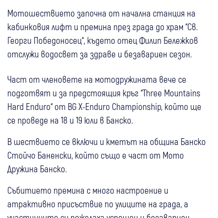
Мотошествието започна от начална станция на
кабинковия лифт и премина през града до храм “Св.
Георги Победоносец“, където отец Филип Бележков
отслужи водосвет за здраве и безавариен сезон.
Част от членовете на мотодружината вече се
подготвят и за предстоящия кръг “Three Mountains
Hard Enduro“ от BG X-Enduro Championship, който ще
се проведе на 18 и 19 юли в Банско.
В шествието се включи и кметът на община Банско
Стойчо Баненски, който също е част от Мото
Дружина Банско.
Събитието премина с много настроение и
атрактивно присъствие по улиците на града, а
участниците си пожелаха успешен и безавариен