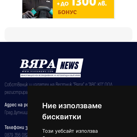
Собственик и издател на вестник "Вяра" е "АВС КО" ООД,
регистрирана на 08.05.2002 година.
Адрес на редакцията
Ние използваме
Град Дупница, ул.''Христо Ботев" 43
бисквитки
Телефони за реклама и абонаменти
Този уебсайт използва
0879 356 082