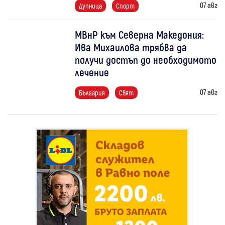
07 авг
Дупница
Спорт
МВнР към Северна Македония:
Ива Михаилова трябва да
получи достъп до необходимото
лечение
07 авг
България
Свят