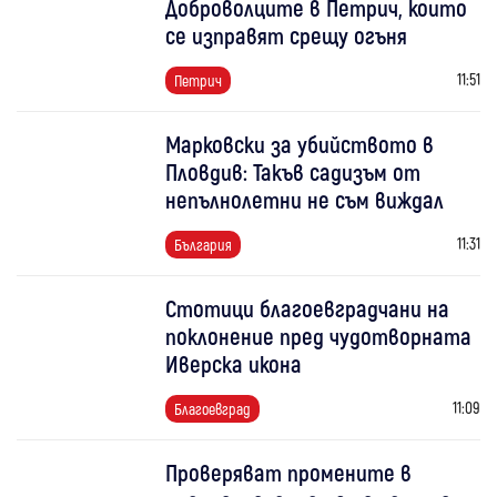
Доброволците в Петрич, които
се изправят срещу огъня
11:51
Петрич
Марковски за убийството в
Пловдив: Такъв садизъм от
непълнолетни не съм виждал
11:31
България
Стотици благоевградчани на
поклонение пред чудотворната
Иверска икона
11:09
Благоевград
Проверяват промените в