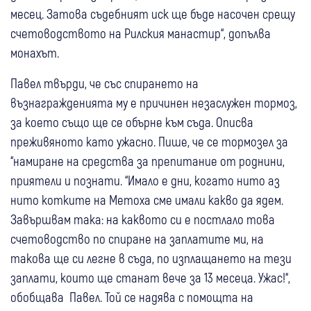
месец. Затова съдебният иск ще бъде насочен срещу
счетоводството на Рилския манастир“, допълва
монахът.
Павел твърди, че със спирането на
възнагражденията му е причинен незаслужен тормоз,
за което също ще се обърне към съда. Описва
преживяното като ужасно. Пише, че се тормозел за
“намиране на средства за препитание от роднини,
приятели и познати. “Имало е дни, когато нито аз
нито котките на Метоха сме имали какво да ядем.
Завършвам така: на каквото си е постлало това
счетоводство по спиране на заплатите ми, на
такова ще си легне в съда, по изплащането на тези
заплати, които ще станат вече за 13 месеца. Ужас!“,
обобщава Павел. Той се надява с помощта на