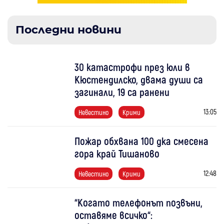
Последни новини
30 катастрофи през юли в
Кюстендилско, двама души са
загинали, 19 са ранени
13:05
Невестино
Крими
Пожар обхвана 100 дка смесена
гора край Тишаново
12:48
Невестино
Крими
“Когато телефонът позвъни,
оставяме всичко“: