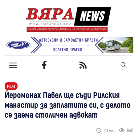
Рила
Йеромонах Павел ще съди Рилския
манастир за заплатите си, с делото
се заема столичен адвокат
649
20 май