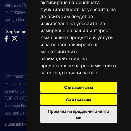
активиране на основната
viaranews@gmail.com
функционалност на уебсайта
,
за
balgarkanews@gmail.com
да осигурим по-добро
viara_reklama@mail.bg
изживяване на уебсайта
,
за
измерване на вашия интерес
Следвайте ни:
към нашите продукти и услуги
и за персонализиране на
маркетинговите
взаимодействия
,
за
предоставяне на реклами които
са по-подходящи за вас
.
Печатното издание на вестника е регистрирано в националния
класификатор на печатните издания (Българска национална
Съгласен съм
агенция за ISSN) под номер: ISSN 1312-4722.
"АВС КО" ООД е притежател на марката: Вяра информационен
Аз отказвам
всекидневник на югозападна България, със свидетелство за марка
Промяна на предпочитанията
рег. номер: 47857/11.05.2004 година.
ми
© 2026 Вяра News Всички права запазени!
Created by
DREAMmedia Creative Studio