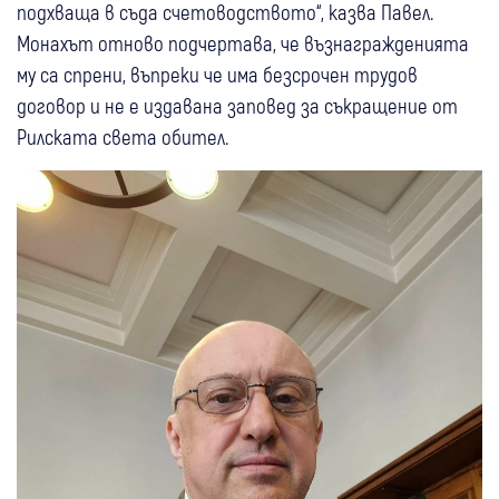
подхваща в съда счетоводството“, казва Павел.
Монахът отново подчертава, че възнагражденията
му са спрени, въпреки че има безсрочен трудов
договор и не е издавана заповед за съкращение от
Рилската света обител.