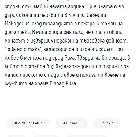
спрени от 4 май миналата година. Причината е, че
дарил икона на черквата в Кочани, Северна
Македония, след трагедията с пожара в тамошна
дискотека. В манастира смятали, че с тази икона
монахът е извършил незаконна търговска дейност.
“Това не е така“, категоричен е иконописецът. Той
живее в метоха над град Рила. Твърди, че в периода, в
който е оставен без възнаграждения, се е грижил за
манастирското стадо с овце и помага по време на
службите на храма в град Рила.
07 авг
Рила
07 авг
България
Свят
ЙЕРОМОНАХ ПАВЕЛ
ИВО ЛУЛЧЕВ
ЗАПЛАТА
Йеромонах Павел отново поиска
МВнР към Северна Македония: Ива
07 авг
България
заплатите си: Да остана без
Михаилова трябва да получи достъп до