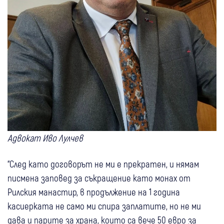
Адвокат Иво Лулчев
“След като договорът не ми е прекратен, и нямам
писмена заповед за съкращение като монах от
Рилския манастир, в продължение на 1 година
касиерката не само ми спира заплатите, но не ми
дава и парите за храна, които са вече 50 евро за