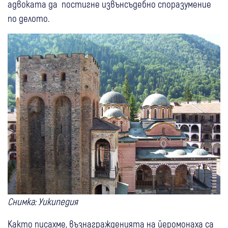
адвоката да постигне извънсъдебно споразумение
по делото.
Снимка: Уикипедия
Както писахме, възнагражденията на йеромонаха са