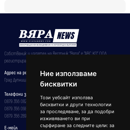
Собственик и издател на вестник "Вяра" е "АВС КО" ООД,
регистрирана на 08.05.2002 година.
Ние използваме
Адрес на редакцията
Град Дупница, ул.''Христо Ботев" 43
бисквитки
Телефони за реклама и абонаменти
Този уебсайт използва
0879 356 082
бисквитки и други технологии
0879 356 098
за проследяване, за да подобри
0879 356 289
изживяването ви при
сърфиране за следните цели:
за
Е-мейл