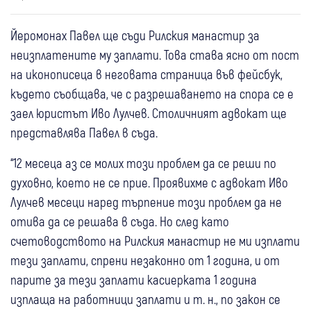
Йеромонах Павел ще съди Рилския манастир за
неизплатените му заплати. Това става ясно от пост
на иконописеца в неговата страница във фейсбук,
където съобщава, че с разрешаването на спора се е
заел юристът Иво Лулчев. Столичният адвокат ще
представлява Павел в съда.
“12 месеца аз се молих този проблем да се реши по
духовно, което не се прие. Проявихме с адвокат Иво
Лулчев месеци наред търпение този проблем да не
отива да се решава в съда. Но след като
счетоводството на Рилския манастир не ми изплати
тези заплати, спрени незаконно от 1 година, и от
парите за тези заплати касиерката 1 година
изплаща на работници заплати и т. н., по закон се