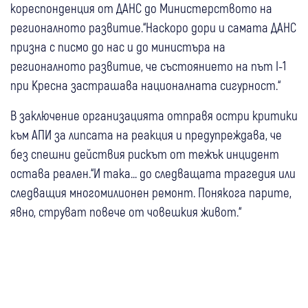
кореспонденция от ДАНС до Министерството на
регионалното развитие.“Наскоро дори и самата ДАНС
призна с писмо до нас и до министъра на
регионалното развитие, че състоянието на път I-1
при Кресна застрашава националната сигурност.“
В заключение организацията отправя остри критики
към АПИ за липсата на реакция и предупреждава, че
без спешни действия рискът от тежък инцидент
остава реален.“И така... до следващата трагедия или
следващия многомилионен ремонт. Понякога парите,
явно, струват повече от човешкия живот.“