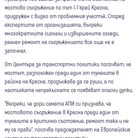
мостово съоръжение по път I-1 край Кресна,
придружен с видео от проблемния участък. Според
експертите от организацията, въпреки
многократните сигнали и извършените огледи,
реален ремонт на съоръжението все още не е
започнал.
От Центъра за транспортни политики посочват, че
мостът, разположен преди един от тунелите в
района на Кресна, продължава да се руши, а по
настилката непрекъснато се появяват опасни дупки.
“Въпреки, че дори самата АПИ си признава, че
мостовото съоръжение в Кресна преди един от
тунелите е критично състояние, ремонт така и не
му се прави“, посочва председателят на Европейския
център за транспортни политики.