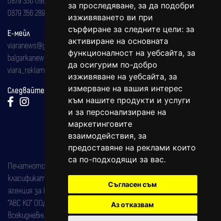
за проследяване, за да подобри
0879 356 289
изживяването ви при
сърфиране за следните цели:
за
Е-мейл
активиране на основната
viaranews@gmail.com
функционалност на уебсайта
,
за
balgarkanews@gmail.com
да осигурим по-добро
viara_reklama@mail.bg
изживяване на уебсайта
,
за
измерване на вашия интерес
Следвайте ни:
към нашите продукти и услуги
и за персонализиране на
маркетинговите
взаимодействия
,
за
предоставяне на реклами които
са по-подходящи за вас
.
Печатното издание на вестника е регистрирано в националния
класификатор на печатните издания (Българска национална
Съгласен съм
агенция за ISSN) под номер: ISSN 1312-4722.
"АВС КО" ООД е притежател на марката: Вяра информационен
Аз отказвам
всекидневник на югозападна България, със свидетелство за марка