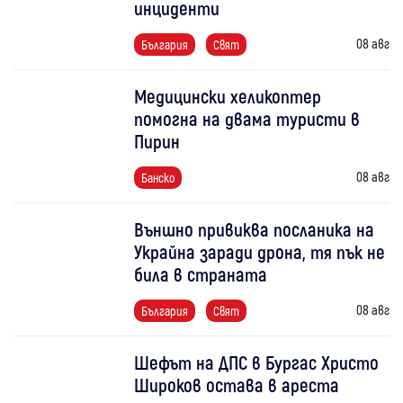
инциденти
08 авг
България
Свят
Медицински хеликоптер
помогна на двама туристи в
Пирин
08 авг
Банско
Външно привиква посланика на
Украйна заради дрона, тя пък не
била в страната
08 авг
България
Свят
Шефът на ДПС в Бургас Христо
Широков остава в ареста