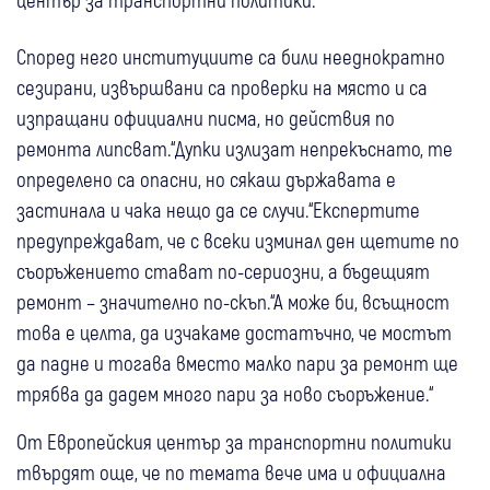
Според него институциите са били нееднократно
сезирани, извършвани са проверки на място и са
изпращани официални писма, но действия по
ремонта липсват.“Дупки излизат непрекъснато, те
определено са опасни, но сякаш държавата е
застинала и чака нещо да се случи.“Експертите
предупреждават, че с всеки изминал ден щетите по
съоръжението стават по-сериозни, а бъдещият
ремонт – значително по-скъп.“А може би, всъщност
това е целта, да изчакаме достатъчно, че мостът
да падне и тогава вместо малко пари за ремонт ще
трябва да дадем много пари за ново съоръжение.“
От Европейския център за транспортни политики
твърдят още, че по темата вече има и официална