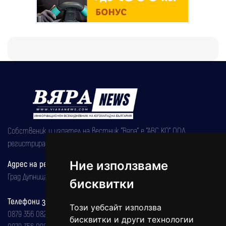
Собственик и издател на вестник "Вяра" е "АВС КО" ООД,
регистрирана на 08.05.2002 година.
Адрес на редакцията
Ние използваме
Град Дупница, ул.''Христо Ботев" 43
бисквитки
Телефони за реклама и абонаменти
Този уебсайт използва
0879 356 082
бисквитки и други технологии
0879 356 098