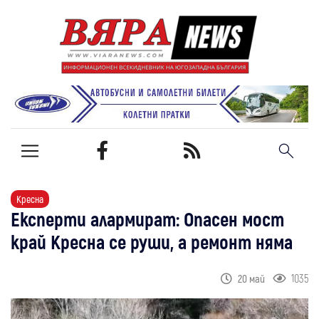
Кресна
Експерти алармират: Опасен мост
край Кресна се руши, а ремонт няма
1035
20 май