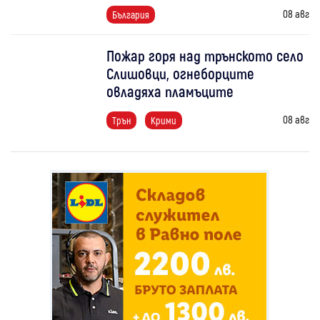
08 авг
България
Пожар горя над трънското село
Слишовци, огнеборците
овладяха пламъците
08 авг
Трън
Крими