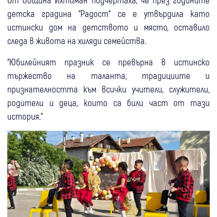
детска градина “Радост“ се е утвърдила като
истински дом на детството и място, оставило
следа в живота на хиляди семейства.
“Юбилейният празник се превърна в истинско
тържество на таланта, традициите и
признателността към всички учители, служители,
родители и деца, които са били част от тази
история.“