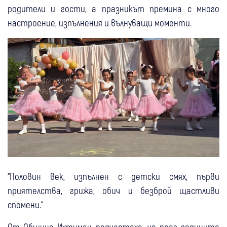
родители и гости, а празникът премина с много
настроение, изпълнения и вълнуващи моменти.
“Половин век, изпълнен с детски смях, първи
приятелства, грижа, обич и безброй щастливи
спомени.“
От Община Ихтиман подчертаха, че през годините