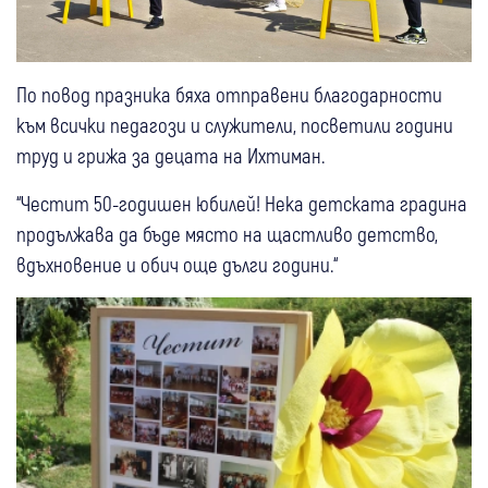
По повод празника бяха отправени благодарности
към всички педагози и служители, посветили години
труд и грижа за децата на Ихтиман.
“Честит 50-годишен юбилей! Нека детската градина
продължава да бъде място на щастливо детство,
вдъхновение и обич още дълги години.“