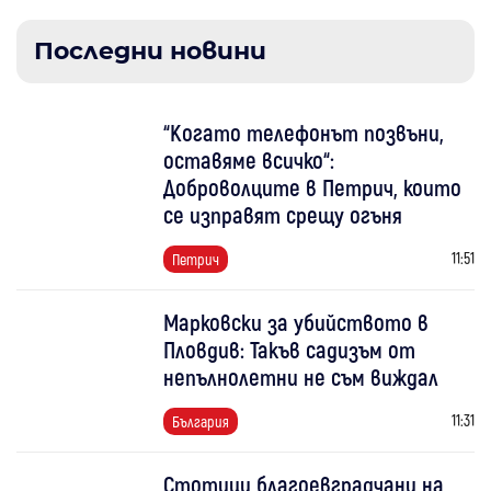
Последни новини
“Когато телефонът позвъни,
оставяме всичко“:
Доброволците в Петрич, които
се изправят срещу огъня
11:51
Петрич
Марковски за убийството в
Пловдив: Такъв садизъм от
непълнолетни не съм виждал
11:31
България
Стотици благоевградчани на