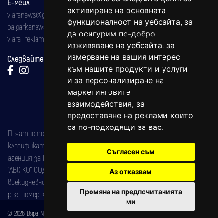
Е-мейл
активиране на основната
viaranews@gmail.com
функционалност на уебсайта
,
за
balgarkanews@gmail.com
да осигурим по-добро
viara_reklama@mail.bg
изживяване на уебсайта
,
за
измерване на вашия интерес
Следвайте ни:
към нашите продукти и услуги
и за персонализиране на
маркетинговите
взаимодействия
,
за
предоставяне на реклами които
са по-подходящи за вас
.
Печатното издание на вестника е регистрирано в националния
класификатор на печатните издания (Българска национална
Съгласен съм
агенция за ISSN) под номер: ISSN 1312-4722.
"АВС КО" ООД е притежател на марката: Вяра информационен
Аз отказвам
всекидневник на югозападна България, със свидетелство за марка
Промяна на предпочитанията
рег. номер: 47857/11.05.2004 година.
ми
© 2026 Вяра News Всички права запазени!