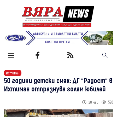
Ихтиман
50 години детски смях: ДГ “Радост“ в
Ихтиман отпразнува голям юбилей
528
20 май