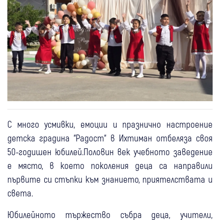
С много усмивки, емоции и празнично настроение
детска градина “Радост“ в Ихтиман отбеляза своя
50-годишен юбилей.Половин век учебното заведение
е място, в което поколения деца са направили
първите си стъпки към знанието, приятелствата и
света.
Юбилейното тържество събра деца, учители,