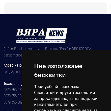
Собственик и издател на вестник "Вяра" е "АВС КО" ООД,
регистрирана на 08.05.2002 година.
Адрес на редакцията
Ние използваме
Град Дупница, ул.''Христо Ботев" 43
бисквитки
Телефони за реклама и абонаменти
Този уебсайт използва
0879 356 082
бисквитки и други технологии
0879 356 098
за проследяване, за да подобри
0879 356 289
изживяването ви при
сърфиране за следните цели:
за