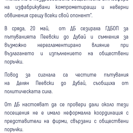
на изфабрикувани компрометиращи и неверни
обвинения срещу всеки свой опонент“.
В сряда, 20 май, от ДБ сезираха ГДБОП за
пътуванията Пеевски до Дубай и съмнения за
възможно нерегламентирано влияние при
възлагането и изпълнението на обществени
поръчки.
Повод за сигнала са честите пътувания
на Делян Пеевски до Дубай, съобщиха от
политическата сила.
От ДБ настояват да се провери дали около тези
посещения не е имало неформална координация с
представители на фирми, свързани с обществени
поръчки.