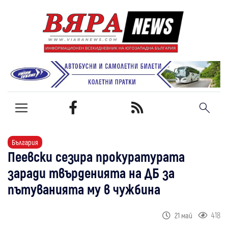
България
Пеевски сезира прокуратурата
заради твърденията на ДБ за
пътуванията му в чужбина
418
21 май