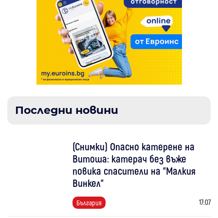
Последни новини
(Снимки) Опасно катерене на
Витоша: катерач без въже
повика спасители на "Малкия
Винкел"
17:07
България