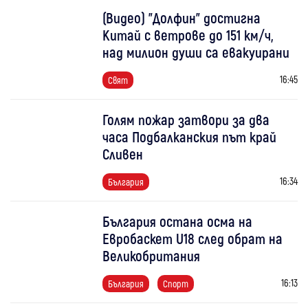
(Видео) "Долфин" достигна
Китай с ветрове до 151 км/ч,
над милион души са евакуирани
16:45
Свят
Голям пожар затвори за два
часа Подбалканския път край
Сливен
16:34
България
България остана осма на
Евробаскет U18 след обрат на
Великобритания
16:13
България
Спорт