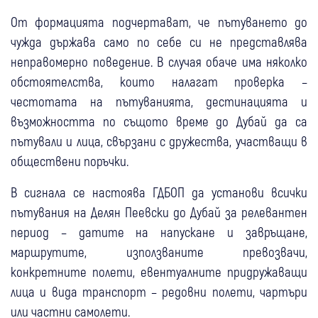
От формацията подчертават, че пътуването до
чужда държава само по себе си не представлява
неправомерно поведение. В случая обаче има няколко
обстоятелства, които налагат проверка –
честотата на пътуванията, дестинацията и
възможността по същото време до Дубай да са
пътували и лица, свързани с дружества, участващи в
обществени поръчки.
В сигнала се настоява ГДБОП да установи всички
пътувания на Делян Пеевски до Дубай за релевантен
период – датите на напускане и завръщане,
маршрутите, използваните превозвачи,
конкретните полети, евентуалните придружаващи
лица и вида транспорт – редовни полети, чартъри
или частни самолети.