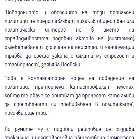
“Поведението и обсесиите на тези провалени
политици не представляват никакъв обществен или
политически интерес, но в името на
справедливостта подобни актове на (системно)
оклеветяване и изричане на неистини и манипулации
трябва да среща закона с цялата му строгост и
отговорност“, заявява Пеевски.
“Това е компенсаторен модел на поведение на
политици, претърпели катастрофален неуспех,
който те обаче се опитват да пренесат като алиби
за собственото си пребиваване в политиката“,
посочва още той.
По думите му с подобни действия се създава
“токсична и нездравословна обществена атмосфера