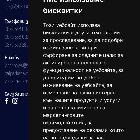
Град Дупница, ул.''Христо Ботев" 43
бисквитки
Телефони за реклама и абонаменти
Този уебсайт използва
0879 356 082
бисквитки и други технологии
0879 356 098
за проследяване, за да подобри
0879 356 289
изживяването ви при
сърфиране за следните цели:
за
Е-мейл
активиране на основната
viaranews@gmail.com
функционалност на уебсайта
,
за
balgarkanews@gmail.com
да осигурим по-добро
viara_reklama@mail.bg
изживяване на уебсайта
,
за
измерване на вашия интерес
Следвайте ни:
към нашите продукти и услуги
и за персонализиране на
маркетинговите
взаимодействия
,
за
предоставяне на реклами които
са по-подходящи за вас
.