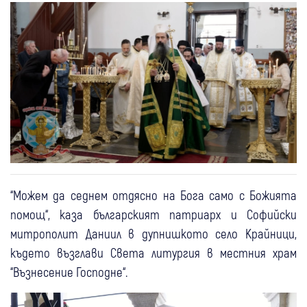
“Можем да седнем отдясно на Бога само с Божията
помощ“, каза българският патриарх и Софийски
митрополит Даниил в дупнишкото село Крайници,
където възглави Света литургия в местния храм
“Възнесение Господне“.