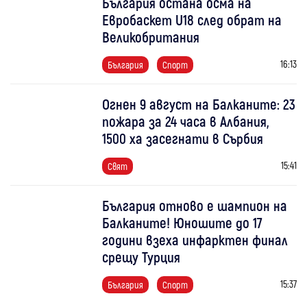
България остана осма на
Евробаскет U18 след обрат на
Великобритания
16:13
България
Спорт
Огнен 9 август на Балканите: 23
пожара за 24 часа в Албания,
1500 ха засегнати в Сърбия
15:41
Свят
България отново е шампион на
Балканите! Юношите до 17
години взеха инфарктен финал
срещу Турция
15:37
България
Спорт