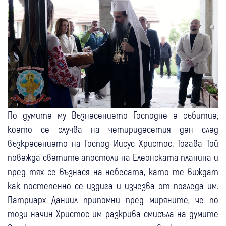
По думите му Възнесението Господне е събитие,
което се случва на четиридесетия ден след
възкресението на Господ Иисус Христос. Тогава Той
повежда светите апостоли на Елеонската планина и
пред тях се възнася на небесата, като те виждат
как постепенно се издига и изчезва от погледа им.
Патриарх Даниил припомни пред миряните, че по
този начин Христос им разкрива смисъла на думите