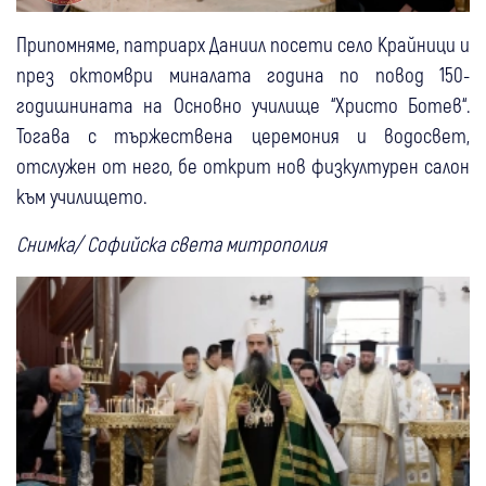
Припомняме, патриарх Даниил посети село Крайници и
през октомври миналата година по повод 150-
годишнината на Основно училище “Христо Ботев“.
Тогава с тържествена церемония и водосвет,
отслужен от него, бе открит нов физкултурен салон
към училището.
Снимка/ Софийска света митрополия