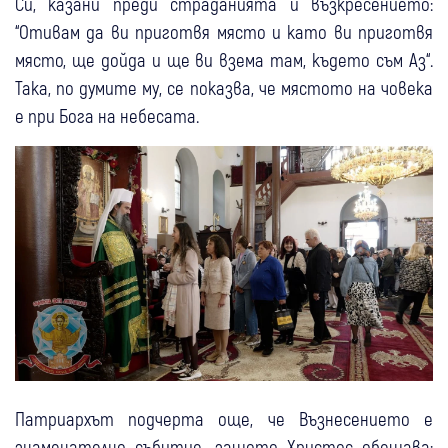
Си, казани преди страданията и възкресението:
“Отивам да ви приготвя място и като ви приготвя
място, ще дойда и ще ви взема там, където съм Аз“.
Така, по думите му, се показва, че мястото на човека
е при Бога на небесата.
Патриархът подчерта още, че Възнесението е
знаменателно събитие, защото Христос обещава: