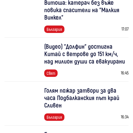
Витоша: катерач без въже
повика спасители на "Малкия
Винкел"
17:07
България
(Видео) "Долфин" достигна
Китай с ветрове до 151 км/ч,
над милион души са евакуирани
16:45
Свят
Голям пожар затвори за два
часа Подбалканския път край
Сливен
16:34
България