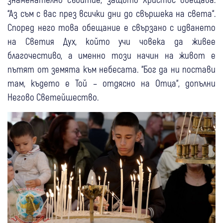
“Аз съм с вас през всички дни до свършека на света“.
Според него това обещание е свързано с идването
на Светия Дух, който учи човека да живее
благочестиво, а именно този начин на живот е
пътят от земята към небесата. “Бог да ни постави
там, където е Той – отдясно на Отца“, допълни
Негово Светейшество.