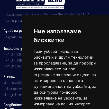
Собственик и издател на вестник "Вяра" е "АВС КО" ООД,
регистрирана на 08.05.2002 година.
Адрес на редакцията
Ние използваме
Град Дупница, ул.''Христо Ботев" 43
бисквитки
Телефони за реклама и абонаменти
Този уебсайт използва
0879 356 082
бисквитки и други технологии
0879 356 098
за проследяване, за да подобри
0879 356 289
изживяването ви при
сърфиране за следните цели:
за
Е-мейл
активиране на основната
viaranews@gmail.com
функционалност на уебсайта
,
за
balgarkanews@gmail.com
да осигурим по-добро
viara_reklama@mail.bg
изживяване на уебсайта
,
за
измерване на вашия интерес
Следвайте ни: