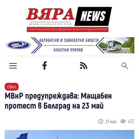
Свят
МВнР предупреждава: Мащабен
протест в Белград на 23 май
407
21 май