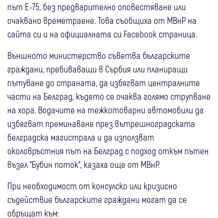
път Е-75, без предварително оповестяване или
очаквано времетраене. Това съобщиха от МВнР на
сайта си и на официалната си Facebook страница.
Външното министерство съветва българските
граждани, пребиваващи в Сърбия или планиращи
пътуване до страната, да избягват централните
части на Белград, където се очаква голямо струпване
на хора. Водачите на тежкотоварни автомобили да
избягват преминаване през вътрешноградската
белградска магистрала и да използват
околовръстния път на Белград с подход откъм пътен
възел “Бубин поток“, казаха още от МВнР.
При необходимост от консулско или кризисно
съдействие българските граждани могат да се
обръщат към: