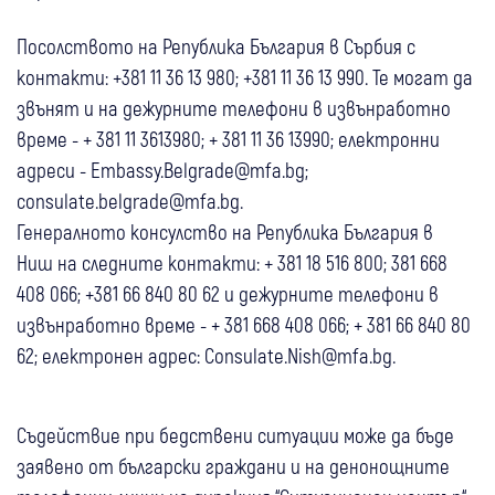
Посолството на Република България в Сърбия с
контакти: +381 11 36 13 980; +381 11 36 13 990. Те могат да
звънят и на дежурните телефони в извънработно
време - + 381 11 3613980; + 381 11 36 13990; електронни
адреси - Embassy.Belgrade@mfa.bg;
consulate.belgrade@mfa.bg.
Генералното консулство на Република България в
Ниш на следните контакти: + 381 18 516 800; 381 668
408 066; +381 66 840 80 62 и дежурните телефони в
извънработно време - + 381 668 408 066; + 381 66 840 80
62; електронен адрес: Consulate.Nish@mfa.bg.
Съдействие при бедствени ситуации може да бъде
заявено от български граждани и на денонощните