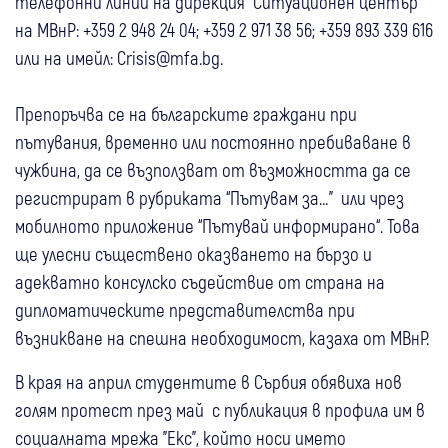
телефонни линии на дирекция “Ситуационен център“
на МВнР: +359 2 948 24 04; +359 2 971 38 56; +359 893 339 616
или на имейл: Crisis@mfа.bg.
Препоръчва се на българските граждани при
пътувания, временно или постоянно пребиваване в
чужбина, да се възползват от възможността да се
регистрират в рубриката “Пътувам за…” или чрез
мобилното приложение “Пътувай информирано“. Това
ще улесни съществено оказването на бързо и
адекватно консулско съдействие от страна на
дипломатическите представителства при
възникване на спешна необходимост, казаха от МВнР.
В края на април студентите в Сърбия обявиха нов
голям протест през май с публикация в профила им в
социалната мрежа "Екс", който носи името