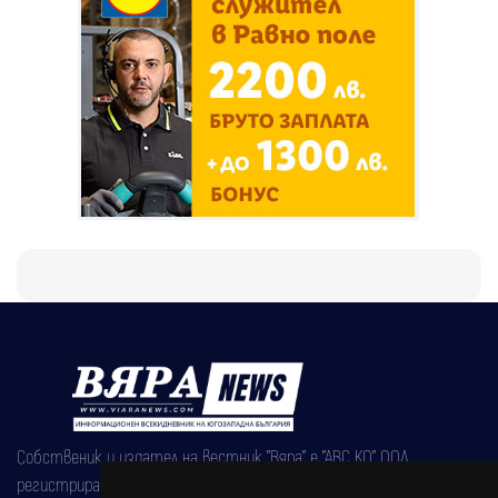
Собственик и издател на вестник "Вяра" е "АВС КО" ООД,
регистрирана на 08.05.2002 година.