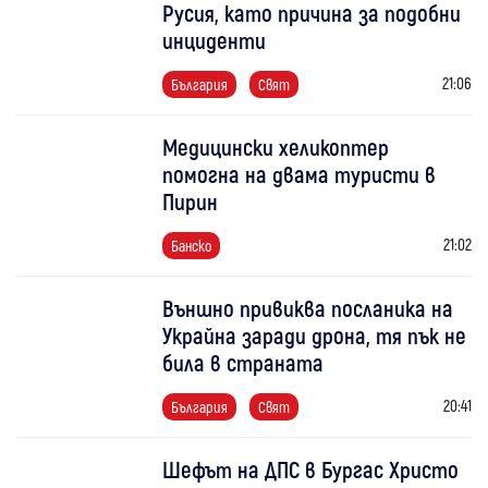
Русия, като причина за подобни
инциденти
21:06
България
Свят
Медицински хеликоптер
помогна на двама туристи в
Пирин
21:02
Банско
Външно привиква посланика на
Украйна заради дрона, тя пък не
била в страната
20:41
България
Свят
Шефът на ДПС в Бургас Христо