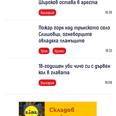
Широков остава в ареста
19:39
България
Пожар горя над трънското село
Слишовци, огнеборците
овладяха пламъците
19:33
Трън
Крими
18-годишен уби чичо си с дървен
кол в главата
19:09
България