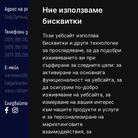
Адрес на редакцията
Ние използваме
Град Дупница, ул.''Христо Ботев" 43
бисквитки
Телефони за реклама и абонаменти
Този уебсайт използва
0879 356 082
бисквитки и други технологии
0879 356 098
за проследяване, за да подобри
0879 356 289
изживяването ви при
сърфиране за следните цели:
за
Е-мейл
активиране на основната
viaranews@gmail.com
функционалност на уебсайта
,
за
balgarkanews@gmail.com
да осигурим по-добро
viara_reklama@mail.bg
изживяване на уебсайта
,
за
измерване на вашия интерес
Следвайте ни:
към нашите продукти и услуги
и за персонализиране на
маркетинговите
взаимодействия
,
за