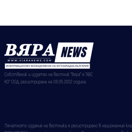
Собственик и издател на вестник "Вяра" е "АВС
КО" ООД, регистрирана на 08.05.2002 година.
Печатното издание на вестника е регистрирано в националния класи