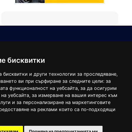
Е-мейл
Следвайте ни:
viaranews@gmail.com
balgarkanews@gmail.com
ме бисквитки
viara_reklama@mail.bg
а бисквитки и други технологии за проследяване,
ването ви при сърфиране за следните цели:
за
ата функционалност на уебсайта
,
за да осигурим
 на уебсайта
,
за измерване на вашия интерес към
луги и за персонализиране на маркетинговите
предоставяне на реклами които са по-подходящи
 под номер: ISSN 1312-4722.
отказвам
Промяна на предпочитанията ми