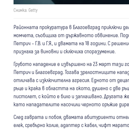
Снимка: Getty
Районната прокуратура в Благоевград приключи де
момчета, съобщиха от държавното обвинение. Под
Петрич – Г.В. и Г.Я., и двамата на 18 години. С реше
признаха за виновни и сключиха споразумение.
Грубото нападение е извършено на 23 март тази г
Петрич и Благоевград. Тогава зрелостниците напа
отличава с изключителна агресия. Едното от децат
ръце и крака в областта на окото, душено с две ръ
пистолет, с който е било и заплашвано. Другата жер
като нападателите насочили черното оръжие дире
След гаврата и побоя, двамата абитуриенти отне
елек, сребърно колие, адаптер с кабел, чифт мара