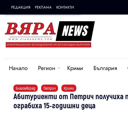
РЕДАКЦИЯ
РЕКЛАМА
КОНТАКТИ
Начало
Регион
Крими
България
Благоевград
Петрич
Крими
Абитуриенти от Петрич получиха пр
ограбиха 15-годишни деца