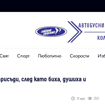
Свят
Спорт
Любопитно
Скорости
Из
исъди, след като биха, душиха и
2515
21 май