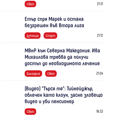
21:31
Свят
Етър спря Марек и остана
безгрешен във Втора лига
21:12
Дупница
Спорт
МВнР към Северна Македония: Ива
Михаилова трябва да получи
достъп до необходимото лечение
21:04
България
Свят
(Видео) "Търся те": Тийнейджър,
облечен като клоун, засне зловещо
видео и уби пенсионер
18:33
Свят