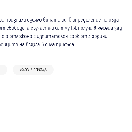
 признали изцяло вината си. С определение на съда
т свобода, а съучастникът му Г.Я. получи 6 месеца зад
е е отложено с изпитателен срок от 3 години.
диците на влязла в сила присъда.
17:57
Перник
Радомир
Крими
16:45
Трън
Прокуратурата в Перник разследва
Кучетата, участвали в издирването на
случай на принуда и побой над 12-
А
УСЛОВНА ПРИСЪДА
13:18
Петрич
Крими
Марти, с демонстрация пред деца във
годишно момче в Радомир
Задържаха домашен насилник от
Велковци
Петрич