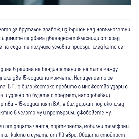
лото за брутален грабеж, извършен над непълнолетни
съдимите са двама дванадесетокласници от град
ние на съда те получиха условни присъди, след като се
одина в района на бензиностанция на пътя между
днали две 15-годишни момчета. Нападението се
а, Б.П., е било жестоко пребито с множество удари с
це и удряно по бузата с предмет, наподобяващ
тва – 15-годишният В.А., е бил държан под око, след
ктно в челото му и претърсили джобовете му.
ли от децата чанта, портмонета, мобилни телефони,
тонки, както и сумата от 110 евро. Общата стойност