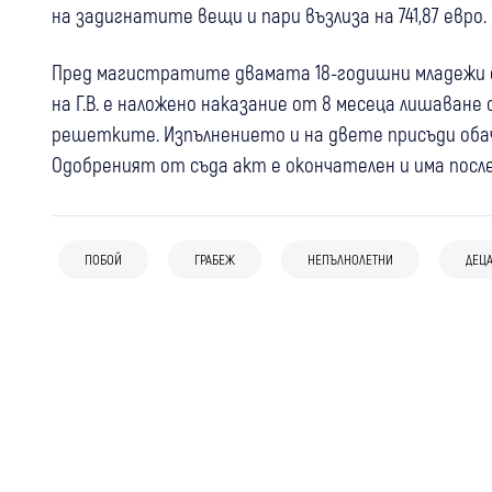
на задигнатите вещи и пари възлиза на 741,87 евро.
Пред магистратите двамата 18-годишни младежи са
на Г.В. е наложено наказание от 8 месеца лишаване о
решетките. Изпълнението и на двете присъди обач
Одобреният от съда акт е окончателен и има после
16:49
България
21:40
Банско
16:26
Радомир
Оставиха в ареста младежите за
Деца от Банско организират
Установени са извършителят и
убийството в Пловдив: Горили
благотворителен базар в помощ на
ПОБОЙ
ГРАБЕЖ
НЕПЪЛНОЛЕТНИ
ДЕЦ
авторът на видеото с насилие над
жертвата с цигари, ограбили я и си
Благовест
момче в Радомир, съобщиха от
купили дюнери
полицията