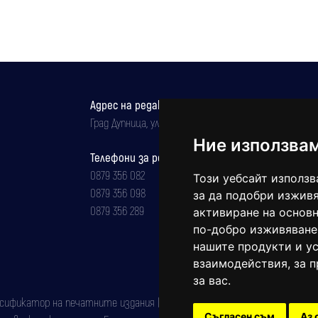
Адрес на редакцията
Град Дупница, ул.''Христо Ботев" 43
Ние използва
Телефони за реклама и абонаменти
0879 356 082
Този уебсайт използв
0879 356 098
за да подобри изживя
0879 356 289
активиране на основн
по-добро изживяване
нашите продукти и ус
взаимодействия
,
за 
за вас
.
фикатор на печатните издания (Българска национална агенция за ISSN)
Съгласен съм
Аз 