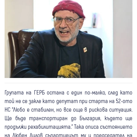
Групата на ГЕРБ остана с един по-малко, след като
той не се закле като депутат при старта на 52-ото
НС “Любо е стабилен, но все още в рискова ситуация.
Ще бъде транспортиран до България, където ще
продължи рехабилитацията.” Така описа състоянието
на Любен Дилов съпартиецът му и председател на