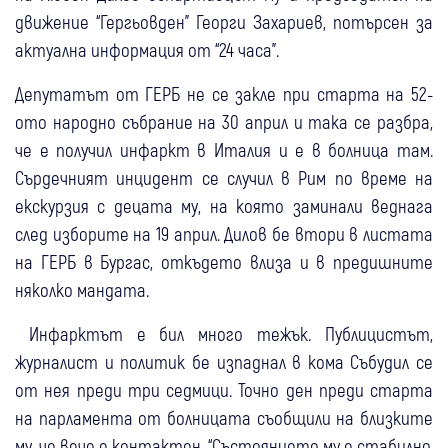
движение “Гергьовден” Георги Захариев, потърсен за
актуална информация от “24 часа”.
Депутатът от ГЕРБ не се закле при старта на 52-
ото народно събрание на 30 април и така се разбра,
че е получил инфаркт в Италия и е в болница там.
Сърдечният инцидент се случил в Рим по време на
екскурзия с децата му, на която заминали веднага
след изборите на 19 април. Дилов бе втори в листата
на ГЕРБ в Бургас, откъдето влиза и в предишните
няколко мандата.
Инфарктът е бил много тежък. Публицистът,
журналист и политик бе изпаднал в кома Събудил се
от нея преди три седмици. Точно ден преди старта
на парламента от болницата съобщили на близките
му, че вече е контактен. “Състоянието му е стабилно,