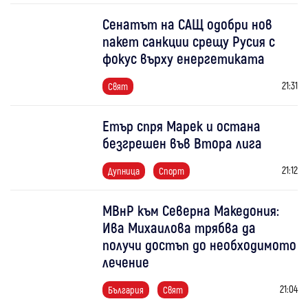
Сенатът на САЩ одобри нов
пакет санкции срещу Русия с
фокус върху енергетиката
21:31
Свят
Етър спря Марек и остана
безгрешен във Втора лига
21:12
Дупница
Спорт
МВнР към Северна Македония:
Ива Михаилова трябва да
получи достъп до необходимото
лечение
21:04
България
Свят