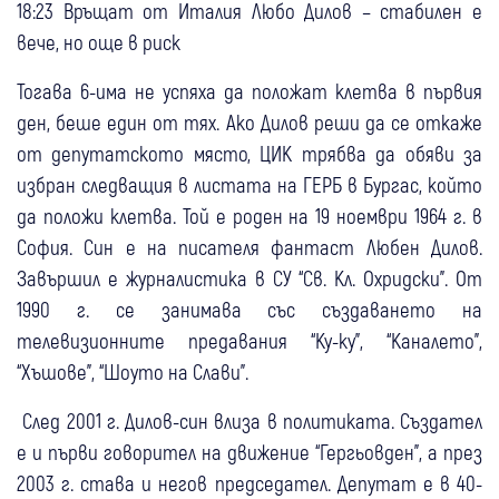
18:23 Връщат от Италия Любо Дилов – стабилен е
вече, но още в риск
Тогава 6-има не успяха да положат клетва в първия
ден, беше един от тях. Ако Дилов реши да се откаже
от депутатското място, ЦИК трябва да обяви за
избран следващия в листата на ГЕРБ в Бургас, който
да положи клетва. Той е роден на 19 ноември 1964 г. в
София. Син е на писателя фантаст Любен Дилов.
Завършил е журналистика в СУ “Св. Кл. Охридски”. От
1990 г. се занимава със създаването на
телевизионните предавания “Ку-ку”, “Каналето”,
“Хъшове”, “Шоуто на Слави”.
След 2001 г. Дилов-син влиза в политиката. Създател
е и първи говорител на движение “Гергьовден”, а през
2003 г. става и негов председател. Депутат е в 40-