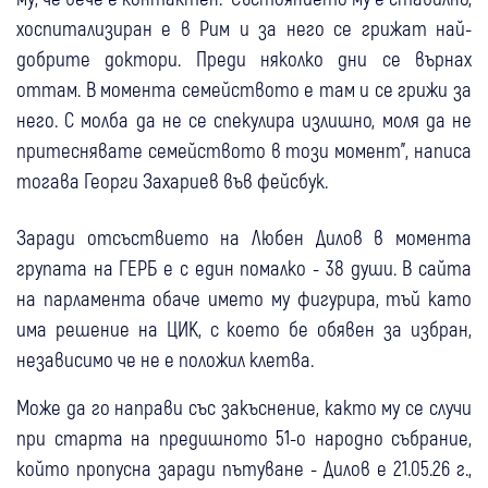
хоспитализиран е в Рим и за него се грижат най-
добрите доктори. Преди няколко дни се върнах
оттам. В момента семейството е там и се грижи за
него. С молба да не се спекулира излишно, моля да не
притеснявате семейството в този момент”, написа
тогава Георги Захариев във фейсбук.
Заради отсъствието на Любен Дилов в момента
групата на ГЕРБ е с един помалко - 38 души. В сайта
на парламента обаче името му фигурира, тъй като
има решение на ЦИК, с което бе обявен за избран,
независимо че не е положил клетва.
Може да го направи със закъснение, както му се случи
при старта на предишното 51-о народно събрание,
който пропусна заради пътуване - Дилов е 21.05.26 г.,