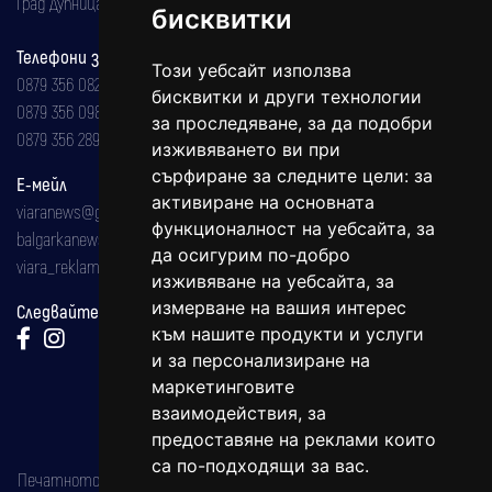
Град Дупница, ул.''Христо Ботев" 43
бисквитки
Телефони за реклама и абонаменти
Този уебсайт използва
0879 356 082
бисквитки и други технологии
0879 356 098
за проследяване, за да подобри
0879 356 289
изживяването ви при
сърфиране за следните цели:
за
Е-мейл
активиране на основната
viaranews@gmail.com
функционалност на уебсайта
,
за
balgarkanews@gmail.com
да осигурим по-добро
viara_reklama@mail.bg
изживяване на уебсайта
,
за
измерване на вашия интерес
Следвайте ни:
към нашите продукти и услуги
и за персонализиране на
маркетинговите
взаимодействия
,
за
предоставяне на реклами които
са по-подходящи за вас
.
Печатното издание на вестника е регистрирано в националния