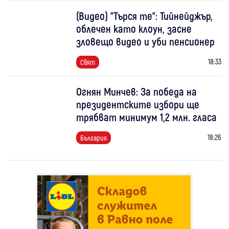
(Видео) "Търся те": Тийнейджър,
облечен като клоун, засне
зловещо видео и уби пенсионер
18:33
Свят
Огнян Минчев: За победа на
президентските избори ще
трябват минимум 1,2 млн. гласа
18:26
България