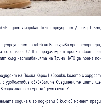
бяви днес американският президент Доналд Тръмп,
вицепрезидентът Джей Ди Ванс заяви пред репортери,
ша се отлага. САЩ преразглеждат присъствието на
тят след настояванията на Тръмп НАТО да поеме по-
резидент на Полша Карол Навроцки, когото с гордост
, с удоволствие обявявам, че Съединените щати ще
в социалната си мрежа "Трут соушъл".
иналата година и го подкрепи в ключов момент преди