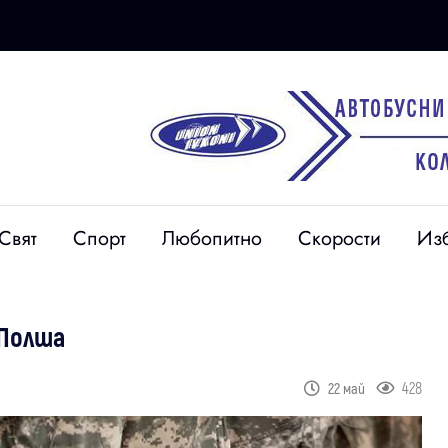
Свят
Спорт
Любопитно
Скорости
Из
 Полша
428
22 май