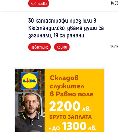
14:53
Бобошево
30 катастрофи през юли в
Кюстендилско, двама души са
загинали, 19 са ранени
13:05
Невестино
Крими