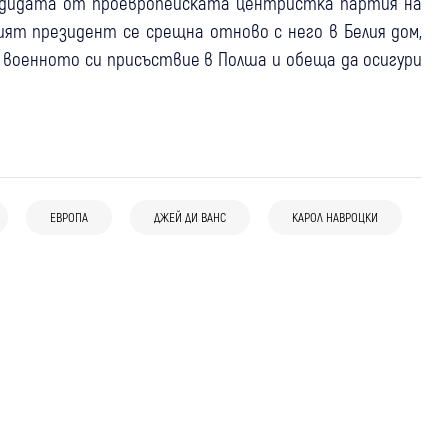
андидата от проевропейската центристка партия на
ият президент се срещна отново с него в Белия дом,
т военното си присъствие в Полша и обеща да осигури
08:45
Свят
07 авг
Свят
Испания заплаши Италия с ответни
(Видео) "Търся те": Тийнейджър, облечен
мерки заради граничния контрол след
ЕВРОПА
ДЖЕЙ ДИ ВАНС
КАРОЛ НАВРОЦКИ
06 авг
Свят
като клоун, засне зловещо видео и уби
мигрантския наплив към Сеута
Иран: Сделката за Ормузкия проток е в
пенсионер
заключителна фаза