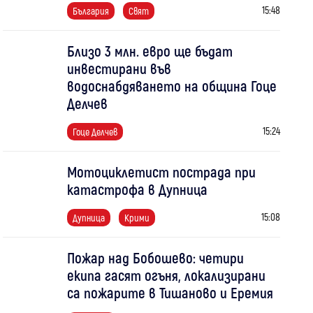
15:48
България
Свят
Близо 3 млн. евро ще бъдат
инвестирани във
водоснабдяването на община Гоце
Делчев
15:24
Гоце Делчев
Мотоциклетист пострада при
катастрофа в Дупница
15:08
Дупница
Крими
Пожар над Бобошево: четири
екипа гасят огъня, локализирани
са пожарите в Тишаново и Еремия