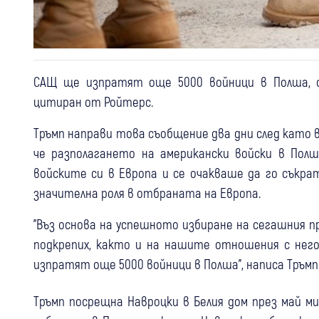
САЩ ще изпратят още 5000 войници в Полша, о
цитиран от Ройтерс.
Тръмп направи това съобщение два дни след като 
че разполагането на американски войски в Пол
войските си в Европа и се очакваше да го съкра
значителна роля в отбраната на Европа.
"Въз основа на успешното избиране на сегашния п
подкрепих, както и на нашите отношения с него
изпратят още 5000 войници в Полша", написа Тръмп 
Тръмп посрещна Навроцки в Белия дом през май м