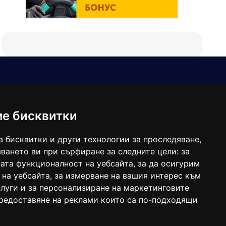
Е-мейл
Следвайте ни:
viaranews@gmail.com
balgarkanews@gmail.com
ме бисквитки
viara_reklama@mail.bg
а бисквитки и други технологии за проследяване,
ването ви при сърфиране за следните цели:
за
ата функционалност на уебсайта
,
за да осигурим
 на уебсайта
,
за измерване на вашия интерес към
луги и за персонализиране на маркетинговите
предоставяне на реклами които са по-подходящи