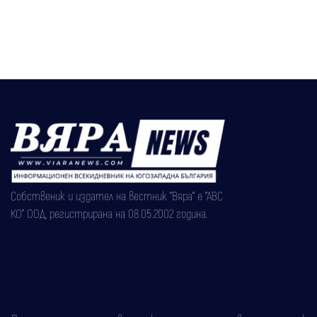
Собственик и издател на вестник "Вяра" е "АВС
КО" ООД, регистрирана на 08.05.2002 година.