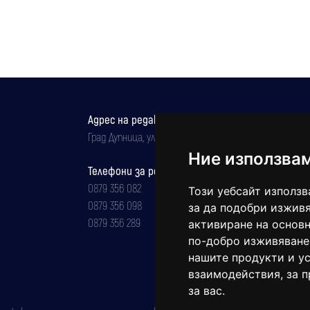
Адрес на редакцията
Град Дупница, ул.''Христо Ботев" 43
Ние използва
Телефони за реклама и абонаменти
0879 356 082
Този уебсайт използв
0879 356 098
за да подобри изживя
0879 356 289
активиране на основн
по-добро изживяване
нашите продукти и ус
взаимодействия
,
за 
за вас
.