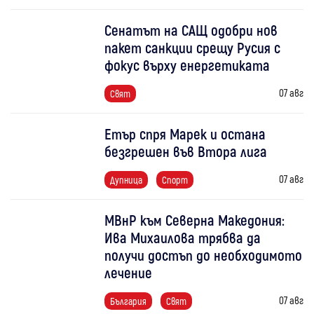
Сенатът на САЩ одобри нов
пакет санкции срещу Русия с
фокус върху енергетиката
07 авг
Свят
Етър спря Марек и остана
безгрешен във Втора лига
07 авг
Дупница
Спорт
МВнР към Северна Македония:
Ива Михаилова трябва да
получи достъп до необходимото
лечение
07 авг
България
Свят