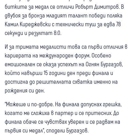
битките за медал се отличи Робърт Димитров. В
двубоя за бронза младият талант победи поляка
Камил Киреджевски с технически туш за едва 78
секунди и резултат 8:0.
И за тримата медалисти това са първи отличия в
кариерата на международен форум. Особено
емоционален се оказа успехът на Огнян Бургазов,
който навърши 15 години ден преди финала и
достигна до решителната схватка именно на
рождения си ден.
“Можеше и по-добре. На финала допуснах грешка,
когато ме сложиха в партер и се притесних. До
финала обаче се чувствах уверен и се радвам на
първия си медал“, сподели Бургазов.