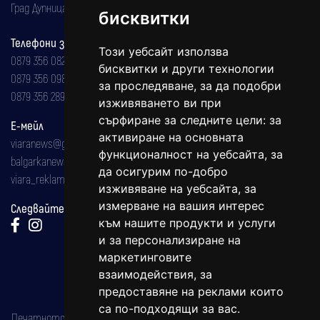
Град Дупница, ул.''Христо Ботев" 43
бисквитки
Телефони за реклама и абонаменти
Този уебсайт използва
0879 356 082
бисквитки и други технологии
0879 356 098
за проследяване, за да подобри
0879 356 289
изживяването ви при
сърфиране за следните цели:
за
Е-мейл
активиране на основната
viaranews@gmail.com
функционалност на уебсайта
,
за
balgarkanews@gmail.com
да осигурим по-добро
viara_reklama@mail.bg
изживяване на уебсайта
,
за
измерване на вашия интерес
Следвайте ни:
към нашите продукти и услуги
и за персонализиране на
маркетинговите
взаимодействия
,
за
предоставяне на реклами които
са по-подходящи за вас
.
Печатното издание на вестника е регистрирано в националния