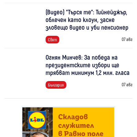
(Видео) "Търся те": Тийнейджър,
облечен като клоун, засне
зловещо видео и уби пенсионер
07 авг
Свят
Огнян Минчев: За победа на
президентските избори ще
трябват минимум 1,2 млн. гласа
07 авг
България