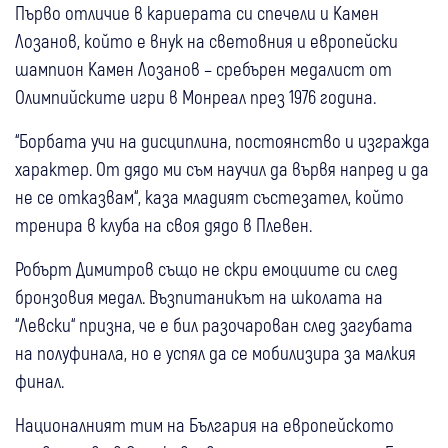
Първо отличие в кариерата си спечели и Камен
Лозанов, който е внук на световния и европейски
шампион Камен Лозанов – сребърен медалист от
Олимпийските игри в Монреал през 1976 година.
“Борбата учи на дисциплина, постоянство и изгражда
характер. От дядо ми съм научил да вървя напред и да
не се отказвам“, каза младият състезател, който
тренира в клуба на своя дядо в Плевен.
Робърт Димитров също не скри емоциите си след
бронзовия медал. Възпитаникът на школата на
“Левски“ призна, че е бил разочарован след загубата
на полуфинала, но е успял да се мобилизира за малкия
финал.
Националният тим на България на европейското