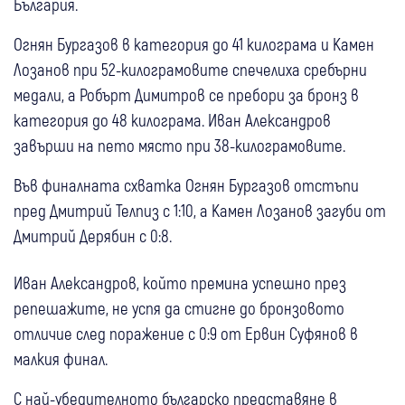
България.
Огнян Бургазов в категория до 41 килограма и Камен
Лозанов при 52-килограмовите спечелиха сребърни
медали, а Робърт Димитров се пребори за бронз в
категория до 48 килограма. Иван Александров
завърши на пето място при 38-килограмовите.
Във финалната схватка Огнян Бургазов отстъпи
пред Дмитрий Телпиз с 1:10, а Камен Лозанов загуби от
Дмитрий Дерябин с 0:8.
Иван Александров, който премина успешно през
репешажите, не успя да стигне до бронзовото
отличие след поражение с 0:9 от Ервин Суфянов в
малкия финал.
С най-убедителното българско представяне в