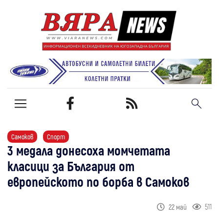
Самоков
Спорт
3 медала донесоха момчетата
класици за България от
европейското по борба в Самоков
511
22 май