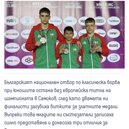
Българският национален отбор по класическа борба
при юношите остана без европейска титла на
шампионата в Самоков, след като двамата ни
финалисти загубиха битките за златните медали.
Въпреки това младите ни състезатели записаха
силно представяне и донесоха три отличия за