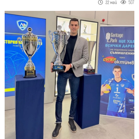
507
22 май