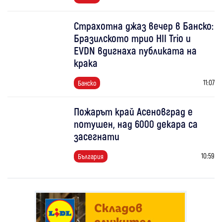
Страхотна джаз вечер в Банско:
Бразилското трио HII Trio и
EVDN вдигнаха публиката на
крака
11:07
Банско
Пожарът край Асеновград е
потушен, над 6000 декара са
засегнати
10:59
България