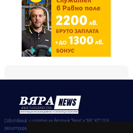
Собственик и издател на вестник "Вяра" е "АВС КО" ООД,
регистрирана на 08.05.2002 година.