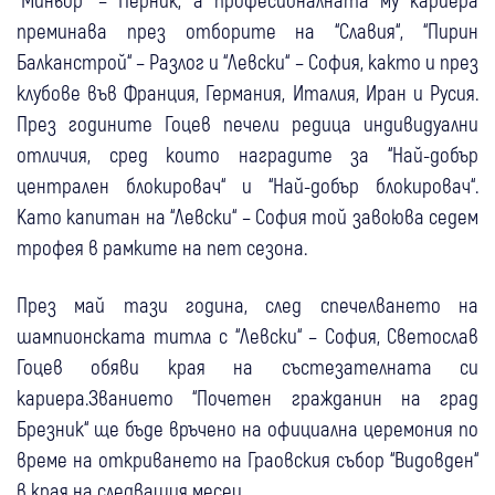
преминава през отборите на “Славия“, “Пирин
Балканстрой“ – Разлог и “Левски“ – София, както и през
клубове във Франция, Германия, Италия, Иран и Русия.
През годините Гоцев печели редица индивидуални
отличия, сред които наградите за “Най-добър
централен блокировач“ и “Най-добър блокировач“.
Като капитан на “Левски“ – София той завоюва седем
трофея в рамките на пет сезона.
През май тази година, след спечелването на
шампионската титла с “Левски“ – София, Светослав
Гоцев обяви края на състезателната си
кариера.Званието “Почетен гражданин на град
Брезник“ ще бъде връчено на официална церемония по
време на откриването на Граовския събор “Видовден“
в края на следващия месец.