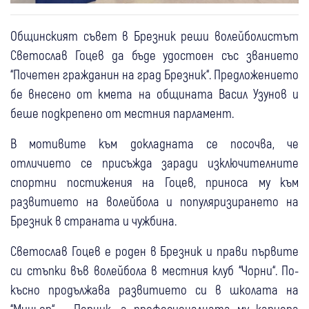
Общинският съвет в Брезник реши волейболистът
Светослав Гоцев да бъде удостоен със званието
“Почетен гражданин на град Брезник“. Предложението
бе внесено от кмета на общината Васил Узунов и
беше подкрепено от местния парламент.
В мотивите към докладната се посочва, че
отличието се присъжда заради изключителните
спортни постижения на Гоцев, приноса му към
развитието на волейбола и популяризирането на
Брезник в страната и чужбина.
Светослав Гоцев е роден в Брезник и прави първите
си стъпки във волейбола в местния клуб “Чорни“. По-
късно продължава развитието си в школата на
“Миньор“ – Перник, а професионалната му кариера