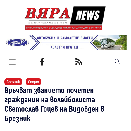
Брезник
Спорт
Връчват званието почетен
гражданин на волейболиста
Светослав Гоцев на Видовден в
Брезник