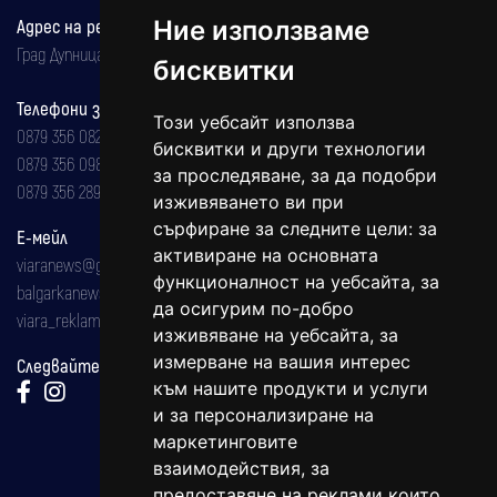
Адрес на редакцията
Ние използваме
Град Дупница, ул.''Христо Ботев" 43
бисквитки
Телефони за реклама и абонаменти
Този уебсайт използва
0879 356 082
бисквитки и други технологии
0879 356 098
за проследяване, за да подобри
0879 356 289
изживяването ви при
сърфиране за следните цели:
за
Е-мейл
активиране на основната
viaranews@gmail.com
функционалност на уебсайта
,
за
balgarkanews@gmail.com
да осигурим по-добро
viara_reklama@mail.bg
изживяване на уебсайта
,
за
измерване на вашия интерес
Следвайте ни:
към нашите продукти и услуги
и за персонализиране на
маркетинговите
взаимодействия
,
за
предоставяне на реклами които