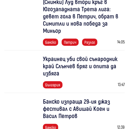
(Снимки) Луд втори кръг в
Югозападната Трета лига:
девет гола в Петрич, обрат в
Симитли и нова победа за
Миньор
14:05
Банско
Петрич
Разлог
Украинец уби свой сънародник
край Слънчев бряг и опита да
избяга
13:47
България
Банско изпраща 29-ия джаз
фестивал с Авишай Коен и
Васил Петров
12:39
Банско