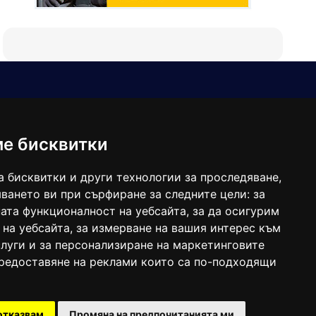
Е-мейл
Следвайте ни:
viaranews@gmail.com
balgarkanews@gmail.com
ме бисквитки
viara_reklama@mail.bg
а бисквитки и други технологии за проследяване,
ването ви при сърфиране за следните цели:
за
ата функционалност на уебсайта
,
за да осигурим
 на уебсайта
,
за измерване на вашия интерес към
луги и за персонализиране на маркетинговите
предоставяне на реклами които са по-подходящи
 под номер: ISSN 1312-4722.
отказвам
Промяна на предпочитанията ми