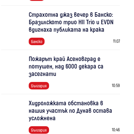
Страхотна джаз вечер в Банско:
Бразилското трио HII Trio и EVDN
вдигнаха публиката на крака
11:07
Банско
Пожарът край Асеновград е
потушен, над 6000 декара са
засегнати
10:59
България
Хидроложката обстановка в
нашия участък по Дунав остава
усложнена
10:46
България