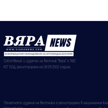
Собственик и издател на вестник "Вяра" е "АВС
КО" ООД, регистрирана на 08.05.2002 година.
Печатното издание на вестника е регистрирано в националния класи