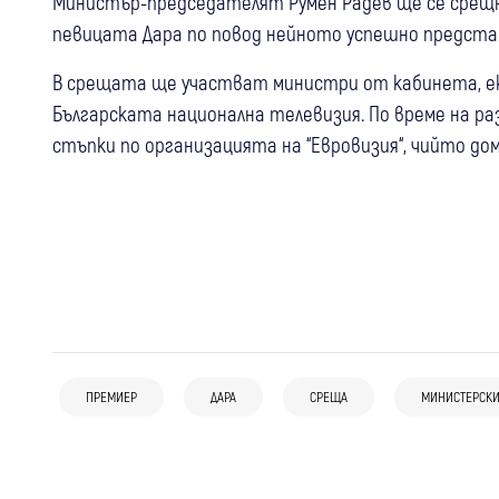
Министър-председателят Румен Радев ще се срещне 
певицата Дара по повод нейното успешно представя
В срещата ще участват министри от кабинета, е
Българската национална телевизия. По време на 
стъпки по организацията на “Евровизия“, чийто дом
04 авг
Благоевград
Николай Денков избра Пирин за почивка:
29 юли
България
Бившият премиер с 20-километров
ПРЕМИЕР
ДАРА
СРЕЩА
МИНИСТЕРСКИ
29 юли
България
С 30% нагоре: Годишната винетка
преход (Снимки)
Радев: Ще изградим детската болница,
става 64,50 евро от август
проектът е национален приоритет