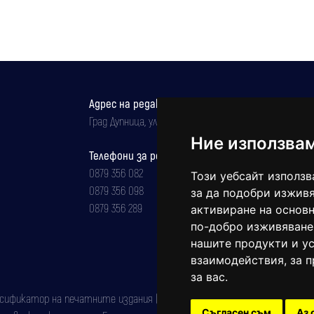
Адрес на редакцията
Град Дупница, ул.''Христо Ботев" 43
Ние използва
Телефони за реклама и абонаменти
0879 356 082
Този уебсайт използв
0879 356 098
за да подобри изживя
0879 356 289
активиране на основн
по-добро изживяване
нашите продукти и ус
взаимодействия
,
за 
за вас
.
фикатор на печатните издания (Българска национална агенция за ISSN)
Съгласен съм
Аз 