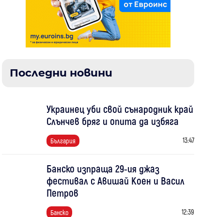
Последни новини
Украинец уби свой сънародник край
Слънчев бряг и опита да избяга
13:47
България
Банско изпраща 29-ия джаз
фестивал с Авишай Коен и Васил
Петров
12:39
Банско