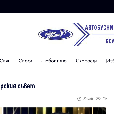
Свят
Спорт
Любопитно
Скорости
Из
ерския съвет
708
22 май