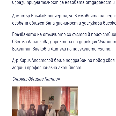
изрази признателност за неговата отдаденост и
Димитър Бръчков подчерта, че в условията на недо
особена обществена значимост и заслужава високо
Връчването на отличието се състоя в присъствие
Светла Данаилова, директора на дирекция “Хуманит
Валентин Заеков и жители на населеното място.
Д-р Кирил Апостолов беше поздравен по повод своя 
години професионална активност.
Снимки: Община Петрич