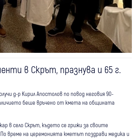
нти в Скрът, празнува и 65 г.
лучи д-р Кирил Апостолов по повод неговия 90-
Отличието беше връчено от кмета на общината
кар в село Скрът, където се грижи за своите
 По време на церемонията кметът поздрави медика и