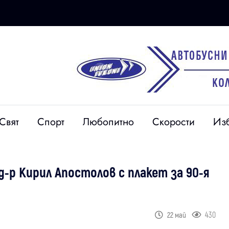
Свят
Спорт
Любопитно
Скорости
Из
-р Кирил Апостолов с плакет за 90-я
430
22 май