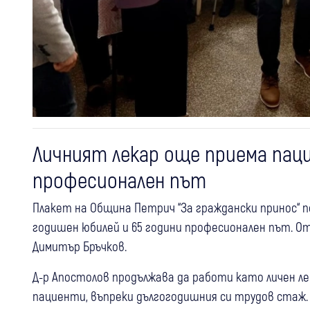
Личният лекар още приема пацие
професионален път
Плакет на Община Петрич “За граждански принос“ по
годишен юбилей и 65 години професионален път. 
Димитър Бръчков.
Д-р Апостолов продължава да работи като личен ле
пациенти, въпреки дългогодишния си трудов стаж.