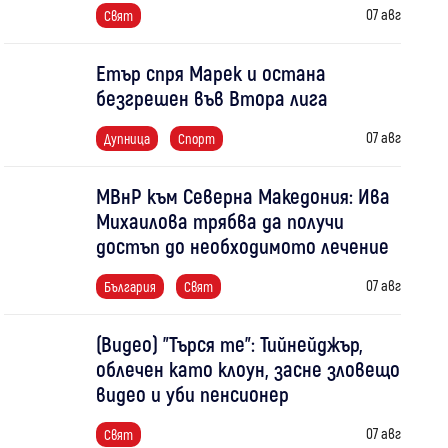
07 авг
Свят
Етър спря Марек и остана
безгрешен във Втора лига
07 авг
Дупница
Спорт
МВнР към Северна Македония: Ива
Михаилова трябва да получи
достъп до необходимото лечение
07 авг
България
Свят
(Видео) "Търся те": Тийнейджър,
облечен като клоун, засне зловещо
видео и уби пенсионер
07 авг
Свят