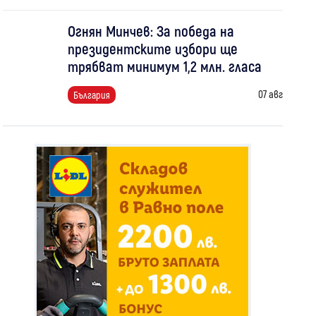
Огнян Минчев: За победа на
президентските избори ще
трябват минимум 1,2 млн. гласа
07 авг
България