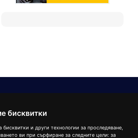
Е-мейл
Следвайте ни:
viaranews@gmail.com
balgarkanews@gmail.com
ме бисквитки
viara_reklama@mail.bg
а бисквитки и други технологии за проследяване,
ването ви при сърфиране за следните цели:
за