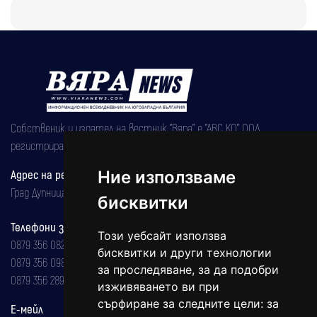
Собственик и издател на вестник "Вяра" е "АВС КО" ООД,
регистрирана на 08.05.2002 година.
Ние използваме
Адрес на редакцията
Град Дупница, ул.''Христо Ботев" 43
бисквитки
Телефони за реклама и абонаменти
Този уебсайт използва
0879 356 082
бисквитки и други технологии
0879 356 098
за проследяване, за да подобри
0879 356 289
изживяването ви при
сърфиране за следните цели:
за
Е-мейл