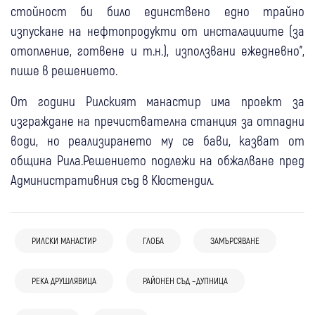
стойност би било единствено едно трайно
изпускане на нефтопродукти от инсталациите (за
отопление, готвене и т.н.), използвани ежедневно",
пише в решението.
От години Рилският манастир има проект за
изграждане на пречиствателна станция за отпадни
води, но реализирането му се бави, казват от
община Рила.Решението подлежи на обжалване пред
Административния съд в Кюстендил.
РИЛСКИ МАНАСТИР
ГЛОБА
ЗАМЪРСЯВАНЕ
17:31
Рила
Йеромонах Павел отново поиска
РЕКА ДРУШЛЯВИЦА
РАЙОНЕН СЪД –ДУПНИЦА
13:03
Гоце Делчев
Крими
заплатите си: Да остана без
05 авг
Дупница
Сапарева баня
Деца на 10–14 години с тротинетки на
възнаграждение и за Богородица е жалко