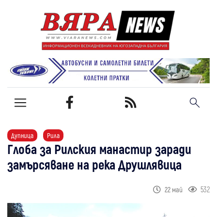
Дупница
Рила
Глоба за Рилския манастир заради
замърсяване на река Друшлявица
532
22 май