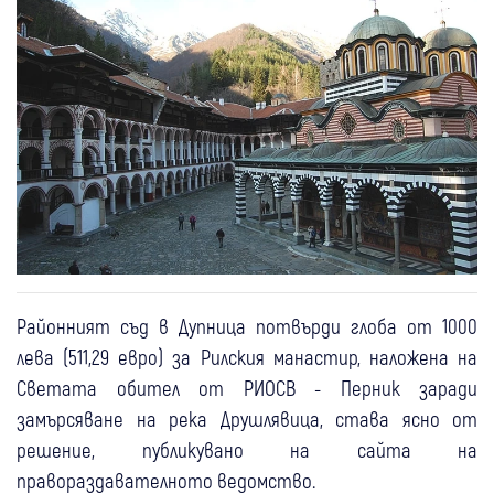
Районният съд в Дупница потвърди глоба от 1000
лева (511,29 евро) за Рилския манастир, наложена на
Светата обител от РИОСВ - Перник заради
замърсяване на река Друшлявица, става ясно от
решение, публикувано на сайта на
правораздавателното ведомство.