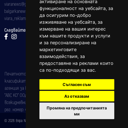
активиране на основната
viaranews@gmail.com
функционалност на уебсайта
,
за
balgarkanews@gmail.com
да осигурим по-добро
viara_reklama@mail.bg
изживяване на уебсайта
,
за
измерване на вашия интерес
Следвайте ни:
към нашите продукти и услуги
и за персонализиране на
маркетинговите
взаимодействия
,
за
предоставяне на реклами които
са по-подходящи за вас
.
Печатното издание на вестника е регистрирано в националния
класификатор на печатните издания (Българска национална
Съгласен съм
агенция за ISSN) под номер: ISSN 1312-4722.
"АВС КО" ООД е притежател на марката: Вяра информационен
Аз отказвам
всекидневник на югозападна България, със свидетелство за марка
Промяна на предпочитанията
рег. номер: 47857/11.05.2004 година.
ми
© 2026 Вяра News Всички права запазени!
Created by
DREAMmedia Creative Studio