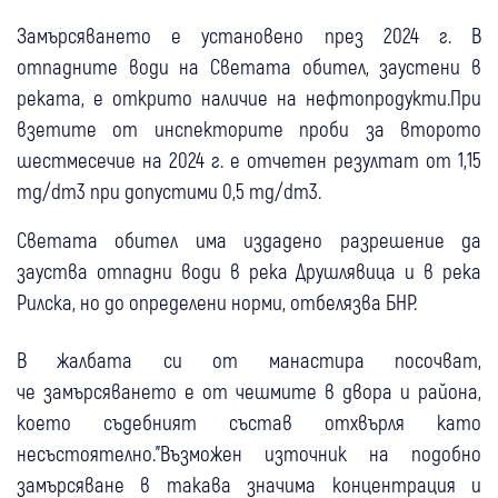
Замърсяването е установено през 2024 г. В
отпадните води на Светата обител, заустени в
реката, е открито наличие на нефтопродукти.При
взетите от инспекторите проби за второто
шестмесечие на 2024 г. е отчетен резултат от 1,15
mg/dm3 при допустими 0,5 mg/dm3.
Светата обител има издадено разрешение да
зауства отпадни води в река Друшлявица и в река
Рилска, но до определени норми, отбелязва БНР.
В жалбата си от манастира посочват,
че замърсяването е от чешмите в двора и района,
което съдебният състав отхвърля като
несъстоятелно."Възможен източник на подобно
замърсяване в такава значима концентрация и