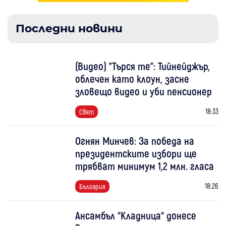
Последни новини
(Видео) "Търся те": Тийнейджър,
облечен като клоун, засне
зловещо видео и уби пенсионер
18:33
Свят
Огнян Минчев: За победа на
президентските избори ще
трябват минимум 1,2 млн. гласа
18:26
България
Ансамбъл “Кладница“ донесе