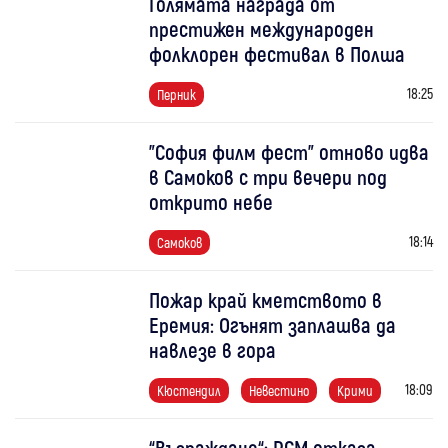
Голямата награда от
престижен международен
фолклорен фестивал в Полша
18:25
Перник
"София филм фест" отново идва
в Самоков с три вечери под
открито небе
18:14
Самоков
Пожар край кметството в
Еремия: Огънят заплашва да
навлезе в гора
18:09
Кюстендил
Невестино
Крими
“Възраждане“: РСМ отказа