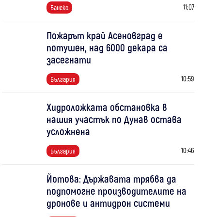
11:07
Банско
Пожарът край Асеновград е
потушен, над 6000 декара са
засегнати
10:59
България
Хидроложката обстановка в
нашия участък по Дунав остава
усложнена
10:46
България
Йотова: Държавата трябва да
подпомогне производителите на
дронове и антидрон системи