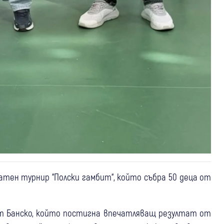
матен турнир “Полски гамбит“, който събра 50 деца от
т Банско, който постигна впечатляващ резултат от