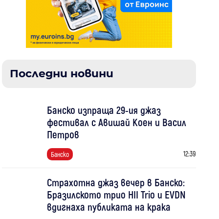
Последни новини
Банско изпраща 29-ия джаз
фестивал с Авишай Коен и Васил
Петров
12:39
Банско
Страхотна джаз вечер в Банско:
Бразилското трио HII Trio и EVDN
вдигнаха публиката на крака