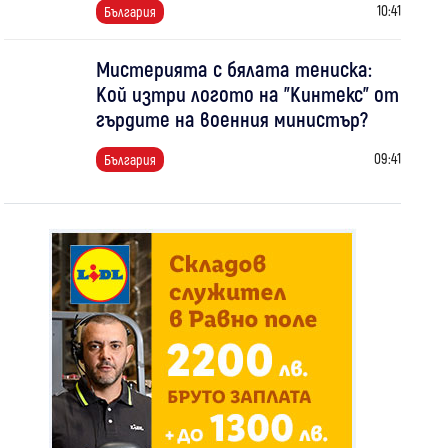
10:41
България
Мистерията с бялата тениска:
Кой изтри логото на "Кинтекс" от
гърдите на военния министър?
09:41
България