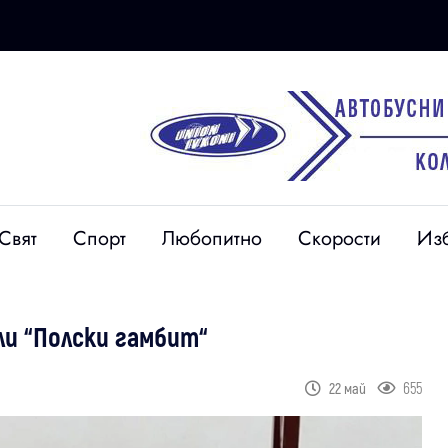
Свят
Спорт
Любопитно
Скорости
Из
и “Полски гамбит“
655
22 май