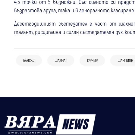
4,5 точки от 5 възможни. Със силното си пред
възрастова група, така и в генералното класиране
Десетгодишният състезател е част от шахмате
талант, дисциплина и силен състезателен дух, коит
07 авг
Банско
08 авг
Банско
06 авг
Банско
Крими
Деца от Банско организират
Медицински хеликоптер помогна на
БАНСКО
ШАХМАТ
ТУРНИР
ШАМПИОН
Прокуратурата проверява случая с
благотворителен базар в помощ на
двама туристи в Пирин
италианските евреи в Банско,
Благовест
анализират се всички обстоятелства