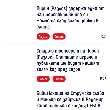
Пирин (Разлог) задържа едно от
най-перспективните си
момчета след силен дебют в
елита
13:31
Разлог
Спорт
Старши треньорът на Пирин
(Разлог): Опитните играчи и
публиката ще бъдат нашият
голям коз през сезон
13:26
Разлог
Спорт
Бивш юноша на Струмска слава
и Миньор се завръща в Радомир
като треньор с лиценз UEFA B