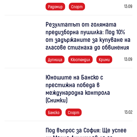
13:09
Радомир
Спорт
Резултатът от голямата
предизборна пушилка: Под 10%
от задържаните за купуване на
гласове стигнаха до обвинения
13:09
Дупница
Кюстендил
Крими
Юношите на Банско с
престижна победа в
международна контрола
(Снимки)
13:02
Банско
Спорт
Под въпрос за София: Ще успее