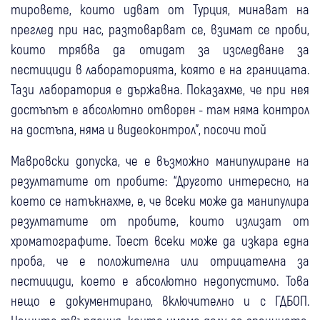
тировете, които идват от Турция, минават на
преглед при нас, разтоварват се, взимат се проби,
които трябва да отидат за изследване за
пестициди в лабораторията, която е на границата.
Тази лаборатория е държавна. Показахме, че при нея
достъпът е абсолютно отворен - там няма контрол
на достъпа, няма и видеоконтрол", посочи той
Мавровски допуска, че е възможно манипулиране на
резултатите от пробите: “Другото интересно, на
което се натъкнахме, е, че всеки може да манипулира
резултатите от пробите, които излизат от
хроматографите. Тоест всеки може да изкара една
проба, че е положителна или отрицателна за
пестициди, което е абсолютно недопустимо. Това
нещо е документирано, включително и с ГДБОП.