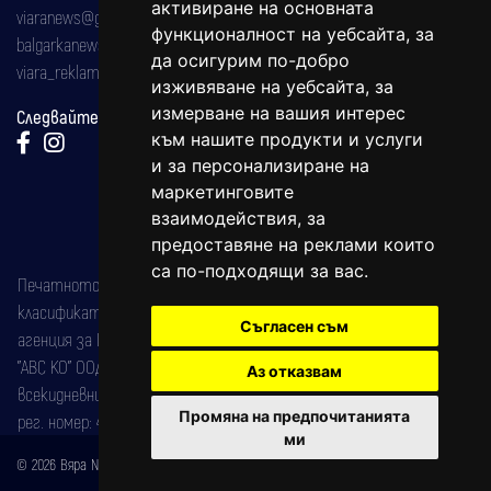
активиране на основната
viaranews@gmail.com
функционалност на уебсайта
,
за
balgarkanews@gmail.com
да осигурим по-добро
viara_reklama@mail.bg
изживяване на уебсайта
,
за
измерване на вашия интерес
Следвайте ни:
към нашите продукти и услуги
и за персонализиране на
маркетинговите
взаимодействия
,
за
предоставяне на реклами които
са по-подходящи за вас
.
Печатното издание на вестника е регистрирано в националния
класификатор на печатните издания (Българска национална
Съгласен съм
агенция за ISSN) под номер: ISSN 1312-4722.
"АВС КО" ООД е притежател на марката: Вяра информационен
Аз отказвам
всекидневник на югозападна България, със свидетелство за марка
Промяна на предпочитанията
рег. номер: 47857/11.05.2004 година.
ми
© 2026 Вяра News Всички права запазени!
Created by
DREAMmedia Creative Studio