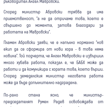
ръководител Ангел Мавровски.
Според министър Абровски трябва да има
приемственост, "а не да отричаме това, което е
свършено до момента, затова благодари за
работата на Мавровски".
Пламен Абровски заяви, че е напълно нормално "нов
екип да се сформира от нови хора - в това няма
новина". Той подчерта, че Ангел Мавровски е извършил
много хубава работа, показал е, че БАБХ може да
работи и да комуникира с хората това, което върши.
Според земеделския министър неговата работа
може да бъде допълнително надградена.
По-рано стана ясно, че министър-
председателят Румен Радев освобождава от