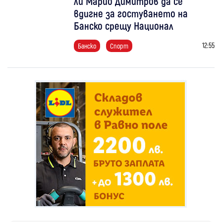
ли Марио Димитров да се
вдигне за гостуването на
Банско срещу Национал
12:55
Банско
Спорт