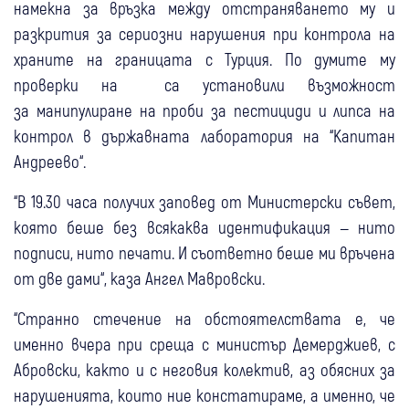
намекна за връзка между отстраняването му и
разкрития за сериозни нарушения при контрола на
храните на границата с Турция. По думите му
проверки на са установили възможност
за манипулиране на проби за пестициди и липса на
контрол в държавната лаборатория на “Капитан
Андреево“.
“В 19.30 часа получих заповед от Министерски съвет,
която беше без всякаква идентификация — нито
подписи, нито печати. И съответно беше ми връчена
от две дами“, каза Ангел Мавровски.
“Странно стечение на обстоятелствата е, че
именно вчера при среща с министър Демерджиев, с
Абровски, както и с неговия колектив, аз обясних за
нарушенията, които ние констатираме, а именно, че