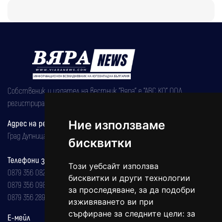
Собственик и издател на вестник "Вяра" е "АВС КО" ООД,
регистрирана на 08.05.2002 година.
Адрес на редакцията
Ние използваме
Град Дупница, ул.''Христо Ботев" 43
бисквитки
Телефони за реклама и абонаменти
Този уебсайт използва
0879 356 082
бисквитки и други технологии
0879 356 098
за проследяване, за да подобри
0879 356 289
изживяването ви при
сърфиране за следните цели:
за
Е-мейл