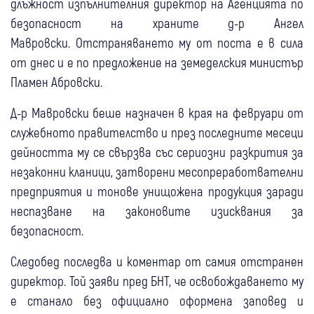
длъжност изпълнителния директор на Агенцията по
безопасност на храните д-р Ангел
Мавровски. Отстраняването му от поста е в сила
от днес и е по предложение на земеделския министър
Пламен Абровски.
Д-р Мавровски беше назначен в края на февруари от
служебното правителство и през последните месеци
дейността му се свързва със сериозни разкрития за
незаконни кланици, затворени месопреработвателни
предприятия и тонове унищожена продукция заради
неспазване на законовите изисквания за
безопасност.
Следобед последва и коментар от самия отстранен
директор. Той заяви пред БНТ, че освобождаването му
е станало без официално оформена заповед и