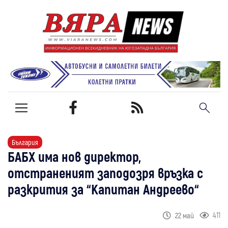
България
БАБХ има нов директор,
отстраненият заподозря връзка с
разкрития за “Капитан Андреево“
411
22 май