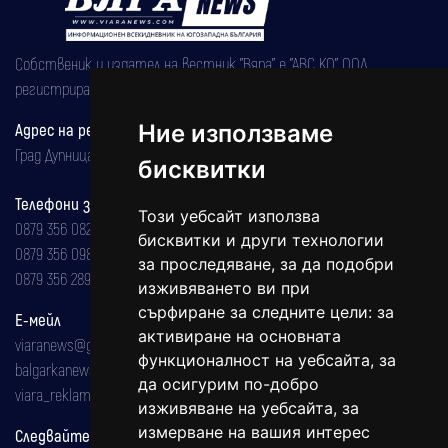
Собственик и издател на вестник "Вяра" е "АВС КО" ООД,
регистрирана на 08.05.2002 година.
Ние използваме
Адрес на редакцията
Град Дупница, ул.''Христо Ботев" 43
бисквитки
Телефони за реклама и абонаменти
Този уебсайт използва
0879 356 082
бисквитки и други технологии
0879 356 098
за проследяване, за да подобри
0879 356 289
изживяването ви при
сърфиране за следните цели:
за
Е-мейл
активиране на основната
viaranews@gmail.com
функционалност на уебсайта
,
за
balgarkanews@gmail.com
да осигурим по-добро
viara_reklama@mail.bg
изживяване на уебсайта
,
за
измерване на вашия интерес
Следвайте ни: