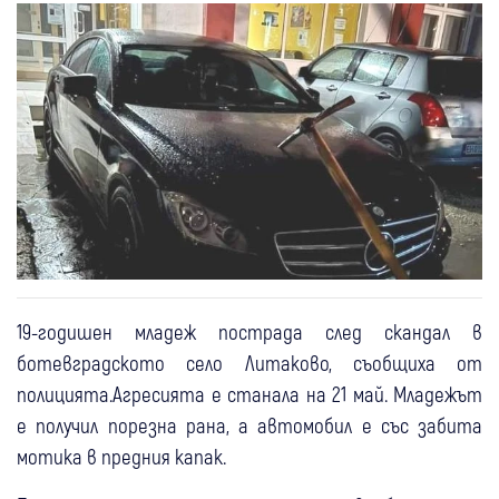
19-годишен младеж пострада след скандал в
ботевградското село Литаково, съобщиха от
полицията.Агресията е станала на 21 май. Младежът
е получил порезна рана, а автомобил е със забита
мотика в предния капак.