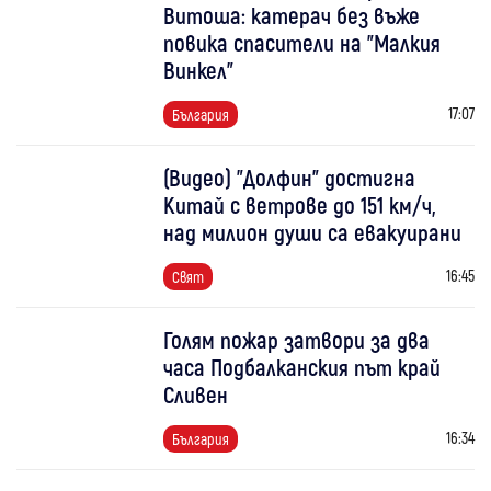
Витоша: катерач без въже
повика спасители на "Малкия
Винкел"
17:07
България
(Видео) "Долфин" достигна
Китай с ветрове до 151 км/ч,
над милион души са евакуирани
16:45
Свят
Голям пожар затвори за два
часа Подбалканския път край
Сливен
16:34
България