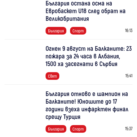
България остана осма на
Евробаскет U18 след обрат на
Великобритания
16:13
България
Спорт
Огнен 9 август на Балканите: 23
пожара за 24 часа в Албания,
1500 ха засегнати в Сърбия
15:41
Свят
България отново е шампион на
Балканите! Юношите до 17
години взеха инфарктен финал
срещу Турция
15:37
България
Спорт