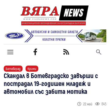
Ботевград
Крими
Скандал в Ботевградско завърши с
пострадал 19-годишен младеж и
автомобил със забита мотика
845
22 май