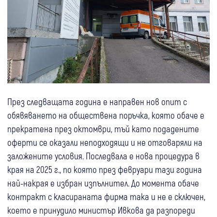
През следващата година е направен нов опит с
обявяването на обществена поръчка, която обаче е
прекратена през октомври, тъй като подадените
оферти се оказали неподходящи и не отговаряли на
заложените условия. Последвала е нова процедура в
края на 2025 г., по която през февруари тази година
най-накрая е избран изпълнител. До момента обаче
контракт с класираната фирма така и не е сключен,
което е принудило министър Ивкова да разпореди