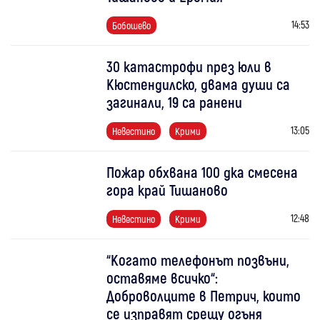
14:53
Бобошево
30 катастрофи през юли в
Кюстендилско, двама души са
загинали, 19 са ранени
13:05
Невестино
Крими
Пожар обхвана 100 дка смесена
гора край Тишаново
12:48
Невестино
Крими
“Когато телефонът позвъни,
оставяме всичко“:
Доброволците в Петрич, които
се изправят срещу огъня