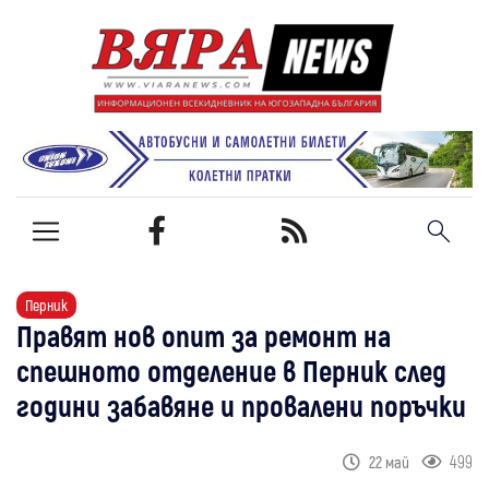
Перник
Правят нов опит за ремонт на
спешното отделение в Перник след
години забавяне и провалени поръчки
499
22 май