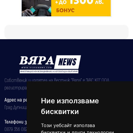
Собственик и издател на вестник "Вяра" е "АВС КО" ООД,
регистрирана на 08.05.2002 година.
Ние използваме
Адрес на редакцията
Град Дупница, ул.''Христо Ботев" 43
бисквитки
Телефони за реклама и абонаменти
Този уебсайт използва
0879 356 082
бисквитки и други технологии