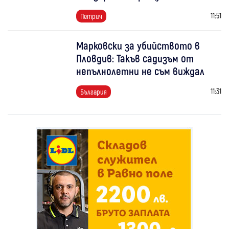
11:51
Петрич
Марковски за убийството в
Пловдив: Такъв садизъм от
непълнолетни не съм виждал
11:31
България