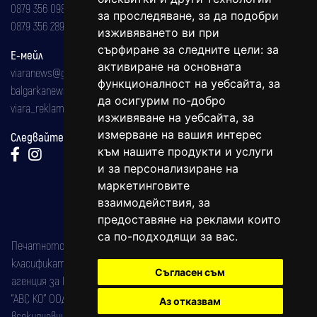
0879 356 098
за проследяване, за да подобри
0879 356 289
изживяването ви при
сърфиране за следните цели:
за
Е-мейл
активиране на основната
viaranews@gmail.com
функционалност на уебсайта
,
за
balgarkanews@gmail.com
да осигурим по-добро
viara_reklama@mail.bg
изживяване на уебсайта
,
за
измерване на вашия интерес
Следвайте ни:
към нашите продукти и услуги
и за персонализиране на
маркетинговите
взаимодействия
,
за
предоставяне на реклами които
са по-подходящи за вас
.
Печатното издание на вестника е регистрирано в националния
класификатор на печатните издания (Българска национална
Съгласен съм
агенция за ISSN) под номер: ISSN 1312-4722.
"АВС КО" ООД е притежател на марката: Вяра информационен
Аз отказвам
всекидневник на югозападна България, със свидетелство за марка