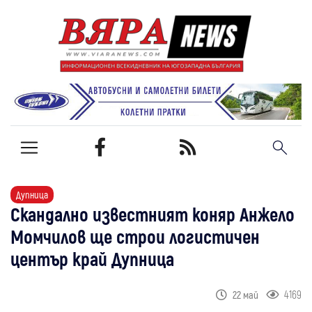
Дупница
Скандално известният коняр Анжело
Момчилов ще строи логистичен
център край Дупница
4169
22 май