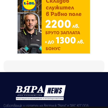
Собственик и издател на вестник "Вяра" е "АВС КО" ООД,