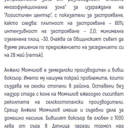
многофункционална зона“ за изграждане на
“Логистичен център“, с показатели за застрояване,
както следва: плътност на застрояване – 60%;
интензивност на застрояване – 2,0; минимална
озеленена площ –30. Очаква се Общинският съвет да
вземе решение по предложението на заседанието си
на 28 май (петък).
Анжело Момчилов е земеделски производител и бивш
боксьор. Името му нашума покрай проблемите, които
създава на селски стопани в района. Оставени без
надзор стада с коне на Момчилов ежегодно съсипват
реколтата на селскостопански производители.
Срещу Анжело Момчилов имаше и съдебни дела за
домашно насилие. Бившият боксьор бе глобен с 1000
лева от съда в Дупница заради тормоз над