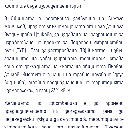
който ще бъде изграден центърът.
В Общината е постъпило заявление на Анжело
Момчилов, чрез от упълномощената от него Даниела
Владимирова-Цанкова, за издаване на разрешение за
изработване на проект за Подробен устройствен
план (ПУП) - План за застрояване (ПЗ) в място извън
границите на урбанизираната територия, става
ясно от докладната на кмета на общината Първан
Дангов. Имотът е с начин на трайно ползване “друг
вид нива”, трайно предназначение на територията
«земеделска», с площ 2321 кв. м.
Желанието на собственика е да промени
предназначението на земеделската земя за
неземеделски нужди и да се установи териториално-
устройствена зона от разновидност “Смесена