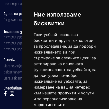
регистрирана на 08.05.2002 година.
Адрес на редакцията
Ние използваме
Град Дупница, ул.''Христо Ботев" 43
бисквитки
Телефони за реклама и абонаменти
Този уебсайт използва
0879 356 082
бисквитки и други технологии
0879 356 098
за проследяване, за да подобри
0879 356 289
изживяването ви при
сърфиране за следните цели:
за
Е-мейл
активиране на основната
viaranews@gmail.com
функционалност на уебсайта
,
за
balgarkanews@gmail.com
да осигурим по-добро
viara_reklama@mail.bg
изживяване на уебсайта
,
за
измерване на вашия интерес
Следвайте ни:
към нашите продукти и услуги
и за персонализиране на
маркетинговите