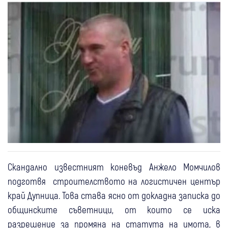
Скандално известният коневъд Анжело Момчилов
подготвя строителството на логистичен център
край Дупница. Това става ясно от докладна записка до
общинските съветници, от които се иска
разрешение за промяна на статута на имота, в