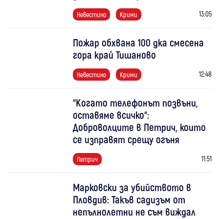
13:05
Невестино
Крими
Пожар обхвана 100 дка смесена
гора край Тишаново
12:48
Невестино
Крими
“Когато телефонът позвъни,
оставяме всичко“:
Доброволците в Петрич, които
се изправят срещу огъня
11:51
Петрич
Марковски за убийството в
Пловдив: Такъв садизъм от
непълнолетни не съм виждал