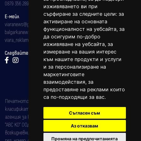
0879 356 289
изживяването ви при
сърфиране за следните цели:
за
Е-мейл
активиране на основната
viaranews@gmail.com
функционалност на уебсайта
,
за
balgarkanews@gmail.com
да осигурим по-добро
viara_reklama@mail.bg
изживяване на уебсайта
,
за
измерване на вашия интерес
Следвайте ни:
към нашите продукти и услуги
и за персонализиране на
маркетинговите
взаимодействия
,
за
предоставяне на реклами които
са по-подходящи за вас
.
Печатното издание на вестника е регистрирано в националния
класификатор на печатните издания (Българска национална
Съгласен съм
агенция за ISSN) под номер: ISSN 1312-4722.
"АВС КО" ООД е притежател на марката: Вяра информационен
Аз отказвам
всекидневник на югозападна България, със свидетелство за марка
Промяна на предпочитанията
рег. номер: 47857/11.05.2004 година.