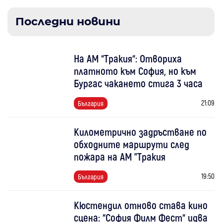
Последни новини
На АМ “Тракия“: Отвориха
платното към София, но към
Бургас чакането стига 3 часа
21:09
България
Километрично задръстване по
обходните маршрути след
пожара на АМ "Тракия
19:50
България
Кюстендил отново става кино
сцена: “София Филм Фест“ идва