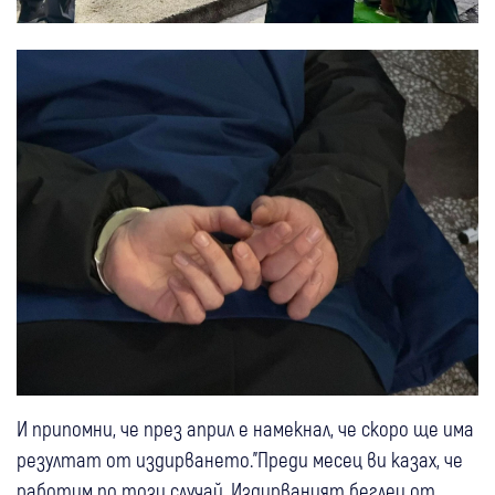
И припомни, че през април е намекнал, че скоро ще има
резултат от издирването."Преди месец ви казах, че
работим по този случай. Издирваният беглец от