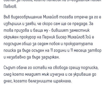
Павлов.
Във видеообръщение Михайов тогава отрече да го е
извършил и заяви, че скоро сам ще се предаде. За
това призова и баща му - бившият заместник
окръжен прокурор на Перник Бисер Михайлов.Той е
подсъдим общо за седем побоя и прокуратурата
поиска да бъде осъден на 11 години и 11 месеца затвор
и незабавно да бъде задържан.
Съдът обаче го остави на свобода срещу подписка,
след което младият мъж изчезна и се укриваше до
днес, когато белезниците щракнаха.