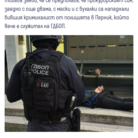
заедно с още двама, с маски и с бухалки са нападнали
бившия криминалист от полицията в Перник, който
вече е служител на ГДБОП.