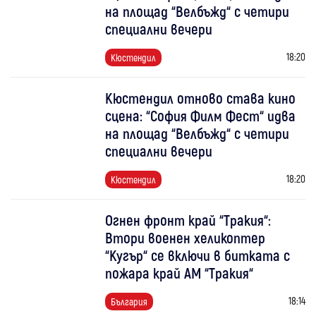
на площад “Велбъжд“ с четири
специални вечери
18:20
Кюстендил
Кюстендил отново става кино
сцена: “София Филм Фест“ идва
на площад “Велбъжд“ с четири
специални вечери
18:20
Кюстендил
Огнен фронт край “Тракия“:
Втори военен хеликоптер
“Кугър“ се включи в битката с
пожара край АМ “Тракия“
18:14
България