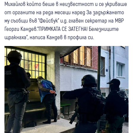
Михайлов който беше в неизвестност и се укриваше
от органите на реда месеци наред За задържането
му съобщи във "Фейсбук" и.д. главен секретар на МВР
Георги Кандев."ПРИМКАТА СЕ ЗАТЕГНА! Белезниците
щракнаха", написа Кандев в профила си.