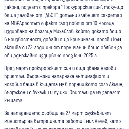
закона, познат с прякора "Прокурорския син", току-що
беше заловен от ГДБОП", допълни главният секретар
на МВР.Арестът е факт след повече от 10 месеца
издирване на беглеца Михайлов, който, докато беше
в неизвестност, добави още криминални прояви към
актива си.22-годишният перничанин беше обявен за
общодържавно издирване през юни 2025 г.
През март прокурорският син и още двама негови
приятели въоръжени нападнаха антимафиот и
неговия баща в къщата му в пернишкото село Люлин,
въоръжени с бухалки и пушки. Опитали да му запалят
къщата.
За нападението съобщи на 27 март служебният
министър на вътрешните работи Емил Дечев, като
тогава заяви, че се предполага, че прокурорският син,