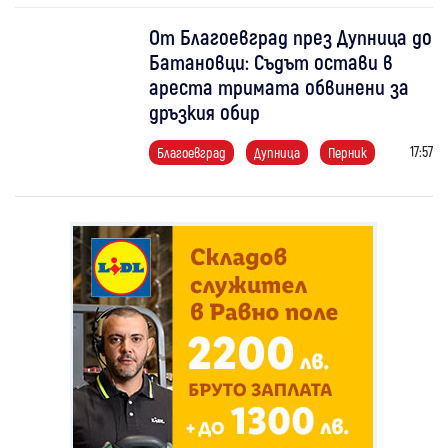
От Благоевград през Дупница до
Батановци: Съдът остави в
ареста тримата обвинени за
дръзкия обир
17:57
Благоевград
Дупница
Перник