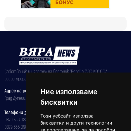
Собственик и издател на вестник "Вяра" е "АВС КО" ООД,
регистрирана на 08.05.2002 година.
Адрес на редакцията
Ние използваме
Град Дупница, ул.''Христо Ботев" 43
бисквитки
Телефони за реклама и абонаменти
Този уебсайт използва
0879 356 082
бисквитки и други технологии
0879 356 098
за проследяване, за да подобри