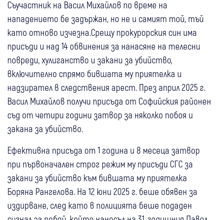
Съучастник на Васил Михайлов по време на
нападението бе задържан, но не и самият той, тъй
като отново изчезна.Срещу прокурорския син има
присъди и над 14 обвинения за нанасяне на телесни
повреди, хулиганство и закани за убийство,
включително спрямо бившата му приятелка и
надзирател в следствения арест. През април 2025 г.
Васил Михайлов получи присъда от Софийския районен
съд от четири години затвор за няколко побоя и
закана за убийство.
Ефективна присъда от 1 година и 8 месеца затвор
при първоначален строг режим му присъди СГС за
закани за убийство към бившата му приятелка
Боряна Рангелова. На 12 юни 2025 г. беше обявен за
издирване, след като в полицията беше подаден
сигнал за побой, който нанесъл на 31-годишния Павел