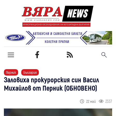
Перник
България
Заловиха прокурорския син Васил
Михайлов от Перник (ОБНОВЕНО)
2337
22 май