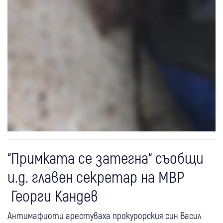
“Примката се затегна“ съобщи
и.д. главен секретар на МВР
Георги Кандев
Антимафиоти арестуваха прокурорския син Васил